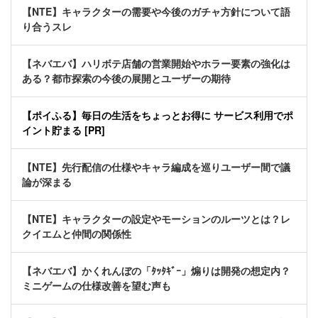
【NTE】キャラクターの需要や今後のガチャ方針について語
り合うスレ
【ネバエバ】ハリボテ店舗の営業開始やホラー要素の強化は
ある？都市探索の今後の展開とユーザーの期待
【ポイふる】毎日の生活をちょっとお得に サービス利用でポ
イント貯まる [PR]
【NTE】先行配信の仕様やキャラ編成を巡りユーザー間で議
論が深まる
【NTE】キャラクターの設定やモーションのルーツとは？レ
クイエムと仲間の関係性
【ネバエバ】かくれんぼの「ﾀｯﾀｷﾞｰ」煽りは開発の想定内？
ミニゲームの仕様改善を望む声も