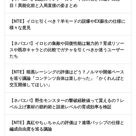
目！異能化前と入局直後の姿まとめ
【NTE】イロヒ引くべき？羊モードの誤爆やEX蘇生の仕様に
様々な意見
【ネバエバ】イロヒの集敵や回復性能は魅力的？育成リソー
スや既存キャラとの比較でガチャを引くべきか迷うユーザー
たち
【NTE】暗黒レーシングの評価はどう？ノルマや開催ペース
を巡り議論「コンテンツ自体は楽しかった」「かくれんぼと
交互開催してほしい」
【ネバエバ】野生モンスターの撃破経験値って貰えるの？レ
ベル上げ素材の節約術と誤差レベルの育成効率を検証
【NTE】真紅やちぃちゃんの評価は？連環パッシブの仕様と
編成自由度を巡る議論