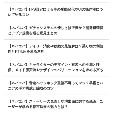
【ネバエバ】FPS設定による車の挙動変化やUIの操作性につ
いて語るスレ
【ネバエバ】ガチャシステムの優しさは正義か？開発費確保
とアプデ規模を巡る意見まとめ
【ネバエバ】デイリー消化や移動の最適解は？乗り物の利便
性とFT活用を巡る意見
【ネバエバ】キャラクターのデザイン・衣装への不満と評
価、メイド服実装やデザインのバリエーションを求める声も
【ネバエバ】音速ヘッジホッグ重複不可ってマジ？早霧とハ
ニアのギア構成と編成のコツ
【ネバエバ】ストーリーの見直しや演出面に関する議論、ユ
ーザーが求める都市探索の魅力とは？