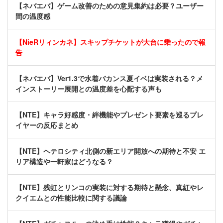
【ネバエバ】ゲーム改善のための意見集約は必要？ユーザー
間の温度感
【NieRリィンカネ】スキップチケットが大台に乗ったので報
告
【ネバエバ】Ver1.3で水着バカンス夏イベは実装される？メ
インストーリー展開との温度差を心配する声も
【NTE】キャラ好感度・絆機能やプレゼント要素を巡るプレ
イヤーの反応まとめ
【NTE】ヘテロシティ北側の新エリア開放への期待と不安 エ
リア構造や一軒家はどうなる？
【NTE】残虹とリンコの実装に対する期待と懸念、真紅やレ
クイエムとの性能比較に関する議論