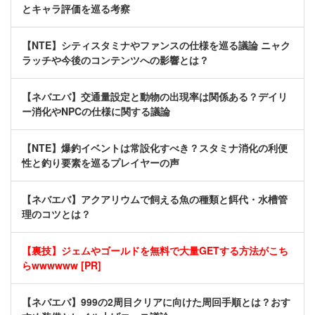
とキャラ評価を巡る考察
【NTE】シティスタミナやファンスの仕様を巡る議論 ニャク
ラッチや今後のコンテンツへの影響とは？
【ネバエバ】交通量設定と動物の出現率は関係ある？デイリ
ー消化やNPCの仕様に関する議論
【NTE】爆釣イベントは常設化すべき？スタミナ消化の利便
性と釣り要素を巡るプレイヤーの声
【ネバエバ】アクアリウムで飼える魚の種類と餌代・水槽管
理のコツとは？
【裏技】ジェムやゴールドを無料で大量GETする方法がこち
らwwwwww [PR]
【ネバエバ】999の2周目クリアに向けた周回手順とは？おす