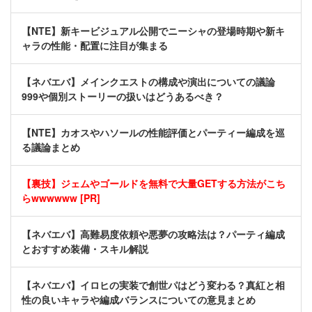
【NTE】新キービジュアル公開でニーシャの登場時期や新キ
ャラの性能・配置に注目が集まる
【ネバエバ】メインクエストの構成や演出についての議論
999や個別ストーリーの扱いはどうあるべき？
【NTE】カオスやハソールの性能評価とパーティー編成を巡
る議論まとめ
【裏技】ジェムやゴールドを無料で大量GETする方法がこち
らwwwwww [PR]
【ネバエバ】高難易度依頼や悪夢の攻略法は？パーティ編成
とおすすめ装備・スキル解説
【ネバエバ】イロヒの実装で創世パはどう変わる？真紅と相
性の良いキャラや編成バランスについての意見まとめ