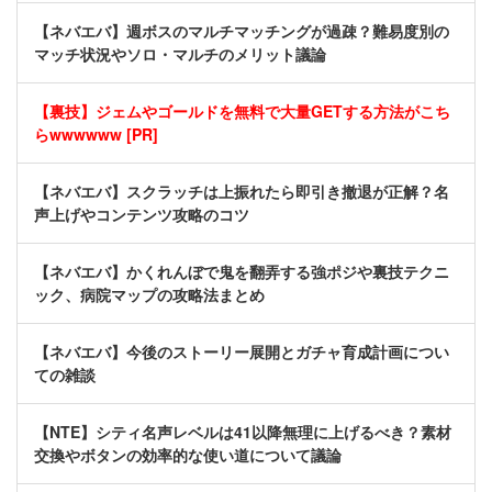
【ネバエバ】週ボスのマルチマッチングが過疎？難易度別の
マッチ状況やソロ・マルチのメリット議論
【裏技】ジェムやゴールドを無料で大量GETする方法がこち
らwwwwww [PR]
【ネバエバ】スクラッチは上振れたら即引き撤退が正解？名
声上げやコンテンツ攻略のコツ
【ネバエバ】かくれんぼで鬼を翻弄する強ポジや裏技テクニ
ック、病院マップの攻略法まとめ
【ネバエバ】今後のストーリー展開とガチャ育成計画につい
ての雑談
【NTE】シティ名声レベルは41以降無理に上げるべき？素材
交換やボタンの効率的な使い道について議論