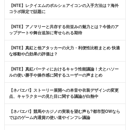
【NTE】レクイエムのポルシェアイコンの入手方法は？海外
コラボ限定で話題に
【NTE】アノマリーと共存する街並みの魅力とは？今後のア
ップデートや舞台追加に寄せられる期待
【NTE】真紅と他アタッカーの火力・利便性比較まとめ 快適
な移動や凸効果の評価は？
【NTE】真紅パーティにおけるキャラ性能議論！犬とハソー
ルの使い勝手や操作感に関するユーザーの声まとめ
【ネバエバ】ストーリー展開への本音や衣装デザインの変更
点、キャラクターの見た目に関する議論が白熱中
【ネバエバ】競馬やカジノの実装を望む声も?都市型OWなら
ではのゲーム内通貨の使い道やインフレ議論