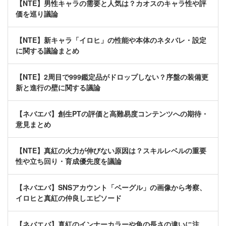
【NTE】男性キャラの需要と人気は？カオスのキャラ性や評
価を巡り議論
【NTE】新キャラ「イロヒ」の性能や本体のネタバレ・設定
に関する議論まとめ
【NTE】2周目で999鑑定品がドロップしない？序盤の装備更
新と進行の壁に関する議論
【ネバエバ】創生PTの評価と高難易度コンテンツへの期待・
意見まとめ
【NTE】真紅の火力が伸びない原因は？スキルレベルの重要
性や立ち回り・育成優先度を議論
【ネバエバ】SNSアカウント「ベーグル」の画像から考察、
イロヒと真紅の仲良しエピソード
【ネバエバ】真紅のインナーカラーや角の長さの違いに注