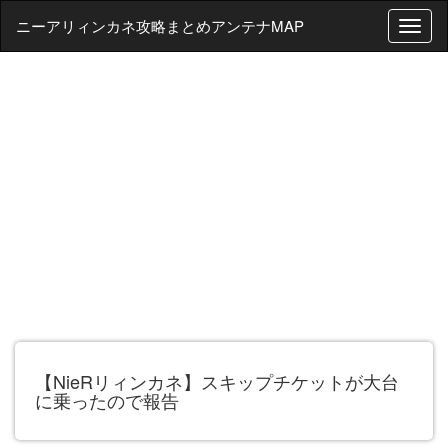
ニーアリィンカネ攻略まとめアンテナMAP
T
o
g
g
l
e
n
a
v
i
g
a
t
i
o
n
【NieRリィンカネ】スキップチケットが大台
に乗ったので報告