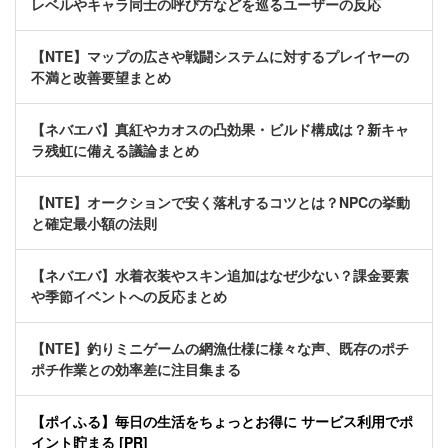
レベルやキャラ同士の呼び方などを巡るユーザーの反応
【NTE】マップの広さや戦闘システムに対するプレイヤーの
不満と改善要望まとめ
【ネバエバ】真紅やカオスの凸効果・ビルド構成は？新キャ
ラ残虹に備える議論まとめ
【NTE】オークションで安く落札するコツとは？NPCの挙動
と確定最小額の法則
【ネバエバ】水着衣装やスキン追加はなぜ少ない？課金要素
や季節イベントへの反応まとめ
【NTE】釣りミニゲームの網漁仕様に様々な声、既存のポチ
ポチ作業との効率差に注目集まる
【ポイふる】毎日の生活をちょっとお得に サービス利用でポ
イント貯まる [PR]