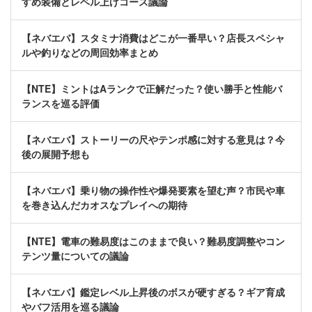
すめ装備とレベル上げコース議論
【ネバエバ】スタミナ消費はどこが一番早い？店長スペシャ
ルや釣りなどの周回効率まとめ
【NTE】ミントはAランクで正解だった？使い勝手と性能バ
ランスを巡る評価
【ネバエバ】ストーリーの尺やテンポ感に対する意見は？今
後の展開予想も
【ネバエバ】乗り物の操作性や爆発要素を望む声？市民や車
を巻き込んだカオスなプレイへの期待
【NTE】電車の難易度はこのままで良い？難易度調整やコン
テンツ量についての議論
【ネバエバ】鑑定レベル上昇後のボスが硬すぎる？ギア育成
やバフ活用を巡る議論