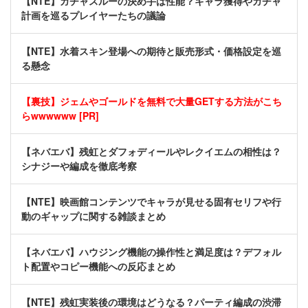
【NTE】ガチャスルーの決め手は性能？キャラ獲得やガチャ
計画を巡るプレイヤーたちの議論
【NTE】水着スキン登場への期待と販売形式・価格設定を巡
る懸念
【裏技】ジェムやゴールドを無料で大量GETする方法がこち
らwwwwww [PR]
【ネバエバ】残虹とダフォディールやレクイエムの相性は？
シナジーや編成を徹底考察
【NTE】映画館コンテンツでキャラが見せる固有セリフや行
動のギャップに関する雑談まとめ
【ネバエバ】ハウジング機能の操作性と満足度は？デフォル
ト配置やコピー機能への反応まとめ
【NTE】残虹実装後の環境はどうなる？パーティ編成の渋滞