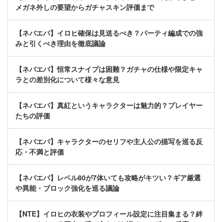
メガネ外しの要望からガチャスキン評価まで
【ネバエバ】イロヒ確保は見送るべき？パーティ編成での強
みと引くべき理由を徹底議論
【ネバエバ】恒常スナイプは困難？ガチャの仕様や限定キャ
ラとの差別化について様々な意見
【ネバエバ】真紅というキャラクターは魅力的？プレイヤー
たちの評価
【ネバエバ】キャラクターのセリフや主人公の描写を巡る反
応・不満と評価
【ネバエバ】レベル80が7体いても攻略がキツい？ギア厳選
や異能・ブロック強化を巡る議論
【NTE】イロヒの衣装やプロフィール設定に注目集まる？絆