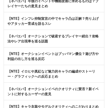
【ネバエバ】今後のイベントや機能改善に求めるものは？プ
レイヤーたちの意見まとめ
【NTE】インフレ抑制宣言の中でキャラ凸は正解？売り上げ
やアタッカー育成を語るスレ
【ネバエバ】オークションで破産するプレイヤー続出？攻略
法やレア出現率を巡る話題
【NTE】オークションイベントはブッパマン優位？遊び方や
利益の出し方を巡る反応
【NTE】イロヒや真紅など魅力的キャラの編成やストーリ
ー・グラフィックへの反応まとめ
【ネバエバ】オークションイベのクオリティに賛否？新イベ
ントに対するユーザーの意見
【NTE】キャラ衣装やモデルクオリティへのこだわりまとめ