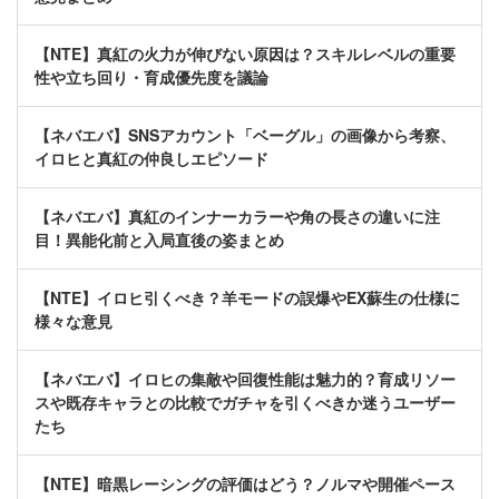
【NTE】真紅の火力が伸びない原因は？スキルレベルの重要
性や立ち回り・育成優先度を議論
【ネバエバ】SNSアカウント「ベーグル」の画像から考察、
イロヒと真紅の仲良しエピソード
【ネバエバ】真紅のインナーカラーや角の長さの違いに注
目！異能化前と入局直後の姿まとめ
【NTE】イロヒ引くべき？羊モードの誤爆やEX蘇生の仕様に
様々な意見
【ネバエバ】イロヒの集敵や回復性能は魅力的？育成リソー
スや既存キャラとの比較でガチャを引くべきか迷うユーザー
たち
【NTE】暗黒レーシングの評価はどう？ノルマや開催ペース