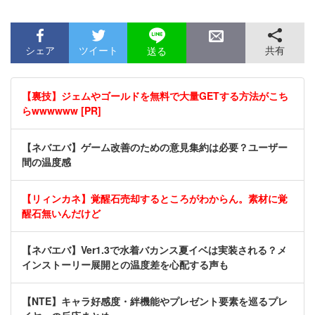
シェア
ツイート
共有
送る
【裏技】ジェムやゴールドを無料で大量GETする方法がこち
らwwwwww [PR]
【ネバエバ】ゲーム改善のための意見集約は必要？ユーザー
間の温度感
【リィンカネ】覚醒石売却するところがわからん。素材に覚
醒石無いんだけど
【ネバエバ】Ver1.3で水着バカンス夏イベは実装される？メ
インストーリー展開との温度差を心配する声も
【NTE】キャラ好感度・絆機能やプレゼント要素を巡るプレ