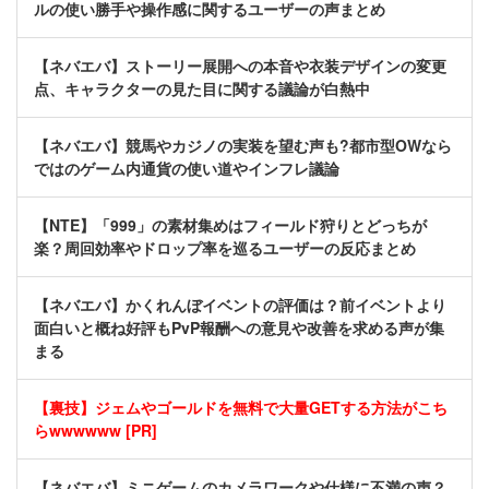
ルの使い勝手や操作感に関するユーザーの声まとめ
【ネバエバ】ストーリー展開への本音や衣装デザインの変更
点、キャラクターの見た目に関する議論が白熱中
【ネバエバ】競馬やカジノの実装を望む声も?都市型OWなら
ではのゲーム内通貨の使い道やインフレ議論
【NTE】「999」の素材集めはフィールド狩りとどっちが
楽？周回効率やドロップ率を巡るユーザーの反応まとめ
【ネバエバ】かくれんぼイベントの評価は？前イベントより
面白いと概ね好評もPvP報酬への意見や改善を求める声が集
まる
【裏技】ジェムやゴールドを無料で大量GETする方法がこち
らwwwwww [PR]
【ネバエバ】ミニゲームのカメラワークや仕様に不満の声？