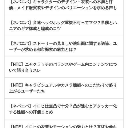
【ネバエバ】キャラクターのデザイン・衣装への不満と評
価、メイド服実装やデザインのバリエーションを求める声も
【ネバエバ】音速ヘッジホッグ重複不可ってマジ？早霧とハ
ニアのギア構成と編成のコツ
【ネバエバ】ストーリーの見直しや演出面に関する議論、ユ
ーザーが求める都市探索の魅力とは？
【NTE】ニャクラッチのバランスやゲーム内コンテンツにつ
いて語り合うスレ
【NTE】キャラビジュアルやカメラ機能へのこだわりで盛り
上がるユーザーたち
【ネバエバ】イロヒは無凸で十分？凸が進むとアタッカー化
する性能への評価まとめ
【NTE】イロヒの衣装やモーションの魅力とは？真紅や他キ