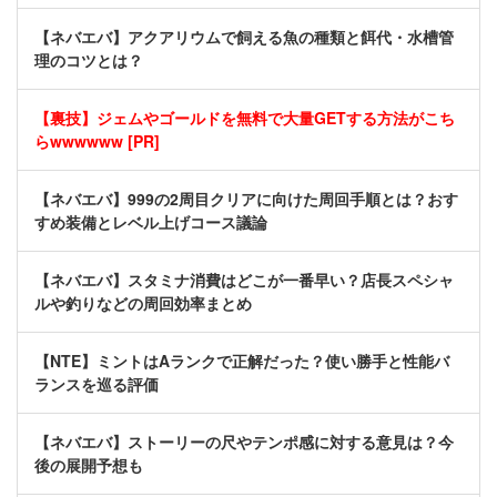
【ネバエバ】アクアリウムで飼える魚の種類と餌代・水槽管
理のコツとは？
【裏技】ジェムやゴールドを無料で大量GETする方法がこち
らwwwwww [PR]
【ネバエバ】999の2周目クリアに向けた周回手順とは？おす
すめ装備とレベル上げコース議論
【ネバエバ】スタミナ消費はどこが一番早い？店長スペシャ
ルや釣りなどの周回効率まとめ
【NTE】ミントはAランクで正解だった？使い勝手と性能バ
ランスを巡る評価
【ネバエバ】ストーリーの尺やテンポ感に対する意見は？今
後の展開予想も