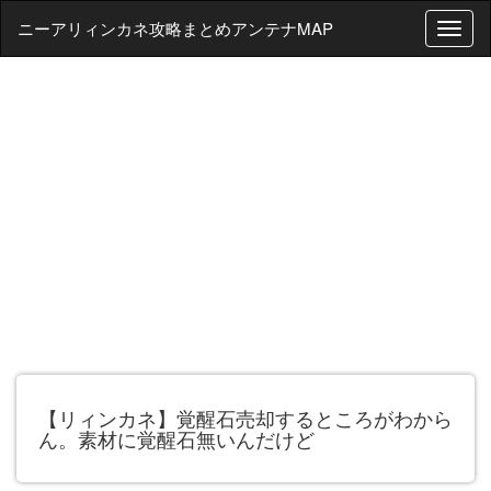
ニーアリィンカネ攻略まとめアンテナMAP
T
o
g
g
l
e
n
a
v
i
g
a
t
i
o
n
【リィンカネ】覚醒石売却するところがわから
ん。素材に覚醒石無いんだけど