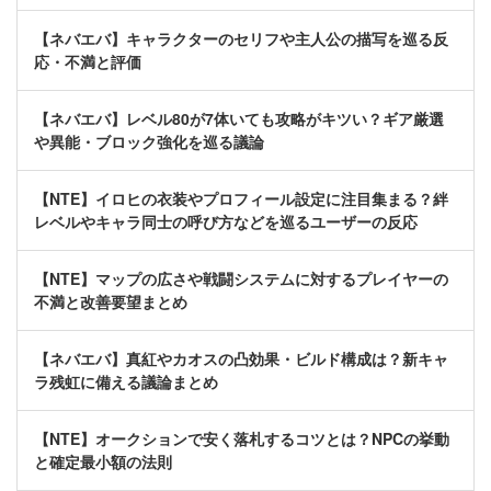
【ネバエバ】キャラクターのセリフや主人公の描写を巡る反
応・不満と評価
【ネバエバ】レベル80が7体いても攻略がキツい？ギア厳選
や異能・ブロック強化を巡る議論
【NTE】イロヒの衣装やプロフィール設定に注目集まる？絆
レベルやキャラ同士の呼び方などを巡るユーザーの反応
【NTE】マップの広さや戦闘システムに対するプレイヤーの
不満と改善要望まとめ
【ネバエバ】真紅やカオスの凸効果・ビルド構成は？新キャ
ラ残虹に備える議論まとめ
【NTE】オークションで安く落札するコツとは？NPCの挙動
と確定最小額の法則