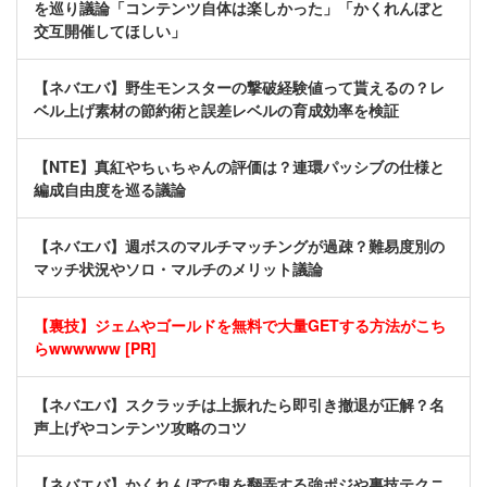
を巡り議論「コンテンツ自体は楽しかった」「かくれんぼと
交互開催してほしい」
【ネバエバ】野生モンスターの撃破経験値って貰えるの？レ
ベル上げ素材の節約術と誤差レベルの育成効率を検証
【NTE】真紅やちぃちゃんの評価は？連環パッシブの仕様と
編成自由度を巡る議論
【ネバエバ】週ボスのマルチマッチングが過疎？難易度別の
マッチ状況やソロ・マルチのメリット議論
【裏技】ジェムやゴールドを無料で大量GETする方法がこち
らwwwwww [PR]
【ネバエバ】スクラッチは上振れたら即引き撤退が正解？名
声上げやコンテンツ攻略のコツ
【ネバエバ】かくれんぼで鬼を翻弄する強ポジや裏技テクニ