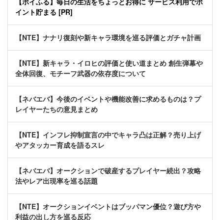
【ポイふる】毎日の生活をちょっとお得に サービス利用でポ
イント貯まる [PR]
【NTE】ナナリ復刻や新キャラ環境を巡る評価とガチャ計画
【NTE】新キャラ・イロヒの評価と使い道まとめ 創生弾幕や
全体回復、モチーフ武器の依存度について
【ネバエバ】今後のイベントや機能改善に求めるものは？プ
レイヤーたちの意見まとめ
【NTE】インフレ抑制宣言の中でキャラ凸は正解？売り上げ
やアタッカー育成を語るスレ
【ネバエバ】オークションで破産するプレイヤー続出？攻略
法やレア出現率を巡る話題
【NTE】オークションイベントはブッパマン優位？遊び方や
利益の出し方を巡る反応