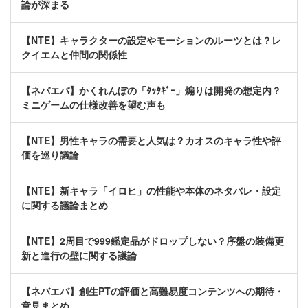
論が深まる
【NTE】キャラクターの設定やモーションのルーツとは？レ
クイエムと仲間の関係性
【ネバエバ】かくれんぼの「ﾀｯﾀｷﾞｰ」煽りは開発の想定内？
ミニゲームの仕様改善を望む声も
【NTE】男性キャラの需要と人気は？カオスのキャラ性や評
価を巡り議論
【NTE】新キャラ「イロヒ」の性能や本体のネタバレ・設定
に関する議論まとめ
【NTE】2周目で999鑑定品がドロップしない？序盤の装備更
新と進行の壁に関する議論
【ネバエバ】創生PTの評価と高難易度コンテンツへの期待・
意見まとめ