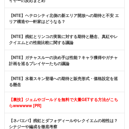
イヤーの反応まとめ
【NTE】ヘテロシティ北側の新エリア開放への期待と不安 エ
リア構造や一軒家はどうなる？
【NTE】残虹とリンコの実装に対する期待と懸念、真紅やレ
クイエムとの性能比較に関する議論
【NTE】ガチャスルーの決め手は性能？キャラ獲得やガチャ
計画を巡るプレイヤーたちの議論
【NTE】水着スキン登場への期待と販売形式・価格設定を巡
る懸念
【裏技】ジェムやゴールドを無料で大量GETする方法がこち
らwwwwww [PR]
【ネバエバ】残虹とダフォディールやレクイエムの相性は？
シナジーや編成を徹底考察