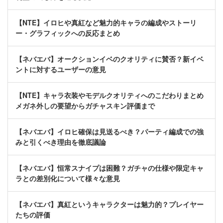
【NTE】イロヒや真紅など魅力的キャラの編成やストーリ
ー・グラフィックへの反応まとめ
【ネバエバ】オークションイベのクオリティに賛否？新イベ
ントに対するユーザーの意見
【NTE】キャラ衣装やモデルクオリティへのこだわりまとめ
メガネ外しの要望からガチャスキン評価まで
【ネバエバ】イロヒ確保は見送るべき？パーティ編成での強
みと引くべき理由を徹底議論
【ネバエバ】恒常スナイプは困難？ガチャの仕様や限定キャ
ラとの差別化について様々な意見
【ネバエバ】真紅というキャラクターは魅力的？プレイヤー
たちの評価