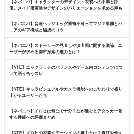
【ネバエバ】キャラクターのデザイン・衣装への不満と評
価、メイド服実装やデザインのバリエーションを求める声も
【ネバエバ】音速ヘッジホッグ重複不可ってマジ？早霧とハ
ニアのギア構成と編成のコツ
【ネバエバ】ストーリーの見直しや演出面に関する議論、ユ
ーザーが求める都市探索の魅力とは？
【NTE】ニャクラッチのバランスやゲーム内コンテンツにつ
いて語り合うスレ
【NTE】キャラビジュアルやカメラ機能へのこだわりで盛り
上がるユーザーたち
【ネバエバ】イロヒは無凸で十分？凸が進むとアタッカー化
する性能への評価まとめ
【NTE】イロヒの衣装やモーションの魅力とは？真紅や他キ