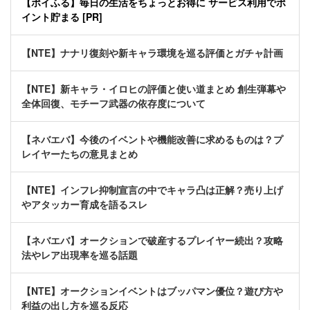
【ポイふる】毎日の生活をちょっとお得に サービス利用でポ
イント貯まる [PR]
【NTE】ナナリ復刻や新キャラ環境を巡る評価とガチャ計画
【NTE】新キャラ・イロヒの評価と使い道まとめ 創生弾幕や
全体回復、モチーフ武器の依存度について
【ネバエバ】今後のイベントや機能改善に求めるものは？プ
レイヤーたちの意見まとめ
【NTE】インフレ抑制宣言の中でキャラ凸は正解？売り上げ
やアタッカー育成を語るスレ
【ネバエバ】オークションで破産するプレイヤー続出？攻略
法やレア出現率を巡る話題
【NTE】オークションイベントはブッパマン優位？遊び方や
利益の出し方を巡る反応