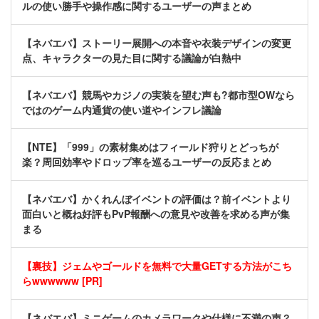
ルの使い勝手や操作感に関するユーザーの声まとめ
【ネバエバ】ストーリー展開への本音や衣装デザインの変更
点、キャラクターの見た目に関する議論が白熱中
【ネバエバ】競馬やカジノの実装を望む声も?都市型OWなら
ではのゲーム内通貨の使い道やインフレ議論
【NTE】「999」の素材集めはフィールド狩りとどっちが
楽？周回効率やドロップ率を巡るユーザーの反応まとめ
【ネバエバ】かくれんぼイベントの評価は？前イベントより
面白いと概ね好評もPvP報酬への意見や改善を求める声が集
まる
【裏技】ジェムやゴールドを無料で大量GETする方法がこち
らwwwwww [PR]
【ネバエバ】ミニゲームのカメラワークや仕様に不満の声？