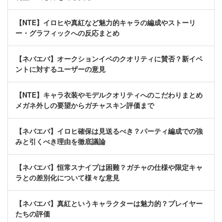
【NTE】イロヒや真紅など魅力的キャラの編成やストーリ
ー・グラフィックへの反応まとめ
【ネバエバ】オークションイベのクオリティに賛否？新イベ
ントに対するユーザーの意見
【NTE】キャラ衣装やモデルクオリティへのこだわりまとめ
メガネ外しの要望からガチャスキン評価まで
【ネバエバ】イロヒ確保は見送るべき？パーティ編成での強
みと引くべき理由を徹底議論
【ネバエバ】恒常スナイプは困難？ガチャの仕様や限定キャ
ラとの差別化について様々な意見
【ネバエバ】真紅というキャラクターは魅力的？プレイヤー
たちの評価