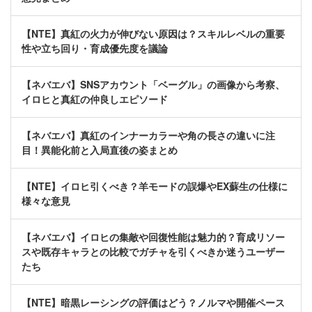
【NTE】真紅の火力が伸びない原因は？スキルレベルの重要
性や立ち回り・育成優先度を議論
【ネバエバ】SNSアカウント「ベーグル」の画像から考察、
イロヒと真紅の仲良しエピソード
【ネバエバ】真紅のインナーカラーや角の長さの違いに注
目！異能化前と入局直後の姿まとめ
【NTE】イロヒ引くべき？羊モードの誤爆やEX蘇生の仕様に
様々な意見
【ネバエバ】イロヒの集敵や回復性能は魅力的？育成リソー
スや既存キャラとの比較でガチャを引くべきか迷うユーザー
たち
【NTE】暗黒レーシングの評価はどう？ノルマや開催ペース