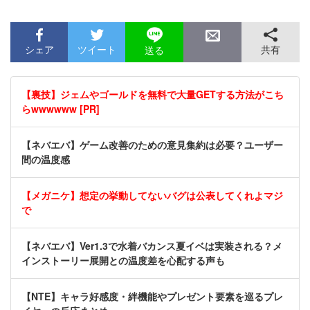
シェア
ツイート
共有
送る
【裏技】ジェムやゴールドを無料で大量GETする方法がこち
らwwwwww [PR]
【ネバエバ】ゲーム改善のための意見集約は必要？ユーザー
間の温度感
【メガニケ】想定の挙動してないバグは公表してくれよマジ
で
【ネバエバ】Ver1.3で水着バカンス夏イベは実装される？メ
インストーリー展開との温度差を心配する声も
【NTE】キャラ好感度・絆機能やプレゼント要素を巡るプレ