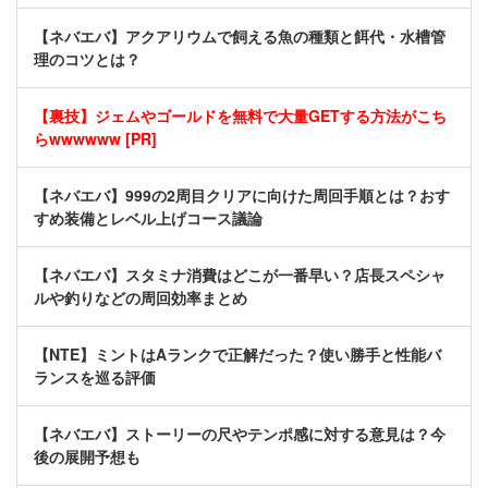
【ネバエバ】アクアリウムで飼える魚の種類と餌代・水槽管
理のコツとは？
【裏技】ジェムやゴールドを無料で大量GETする方法がこち
らwwwwww [PR]
【ネバエバ】999の2周目クリアに向けた周回手順とは？おす
すめ装備とレベル上げコース議論
【ネバエバ】スタミナ消費はどこが一番早い？店長スペシャ
ルや釣りなどの周回効率まとめ
【NTE】ミントはAランクで正解だった？使い勝手と性能バ
ランスを巡る評価
【ネバエバ】ストーリーの尺やテンポ感に対する意見は？今
後の展開予想も