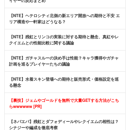
イヤーの反応まとめ
【NTE】ヘテロシティ北側の新エリア開放への期待と不安 エ
リア構造や一軒家はどうなる？
【NTE】残虹とリンコの実装に対する期待と懸念、真紅やレ
クイエムとの性能比較に関する議論
【NTE】ガチャスルーの決め手は性能？キャラ獲得やガチャ
計画を巡るプレイヤーたちの議論
【NTE】水着スキン登場への期待と販売形式・価格設定を巡
る懸念
【裏技】ジェムやゴールドを無料で大量GETする方法がこち
らwwwwww [PR]
【ネバエバ】残虹とダフォディールやレクイエムの相性は？
シナジーや編成を徹底考察