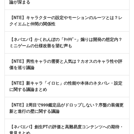
論が深まる
【NTE】キャラクターの設定やモーションのルーツとは？レ
クイエムと仲間の関係性
【ネバエバ】かくれんぼの「ﾀｯﾀｷﾞｰ」煽りは開発の想定内？
ミニゲームの仕様改善を望む声も
【NTE】男性キャラの需要と人気は？カオスのキャラ性や評
価を巡り議論
【NTE】新キャラ「イロヒ」の性能や本体のネタバレ・設定
に関する議論まとめ
【NTE】2周目で999鑑定品がドロップしない？序盤の装備更
新と進行の壁に関する議論
【ネバエバ】創生PTの評価と高難易度コンテンツへの期待・
意見まとめ