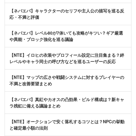
【ネバエバ】キャラクターのセリフや主人公の描写を巡る反
応・不満と評価
【ネバエバ】レベル80が7体いても攻略がキツい？ギア厳選
や異能・ブロック強化を巡る議論
【NTE】イロヒの衣装やプロフィール設定に注目集まる？絆
レベルやキャラ同士の呼び方などを巡るユーザーの反応
【NTE】マップの広さや戦闘システムに対するプレイヤーの
不満と改善要望まとめ
【ネバエバ】真紅やカオスの凸効果・ビルド構成は？新キャ
ラ残虹に備える議論まとめ
【NTE】オークションで安く落札するコツとは？NPCの挙動
と確定最小額の法則