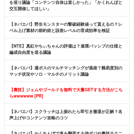
を巡り議論「コンテンツ自体は楽しかった」「かくれんぼと
交互開催してほしい」
【ネバエバ】野生モンスターの撃破経験値って貰えるの？レ
ベル上げ素材の節約術と誤差レベルの育成効率を検証
【NTE】真紅やちぃちゃんの評価は？連環パッシブの仕様と
編成自由度を巡る議論
【ネバエバ】週ボスのマルチマッチングが過疎？難易度別の
マッチ状況やソロ・マルチのメリット議論
【裏技】ジェムやゴールドを無料で大量GETする方法がこち
らwwwwww [PR]
【ネバエバ】スクラッチは上振れたら即引き撤退が正解？名
声上げやコンテンツ攻略のコツ
【ネバエバ】かくれんぼで鬼を翻弄する強ポジや裏技テクニ