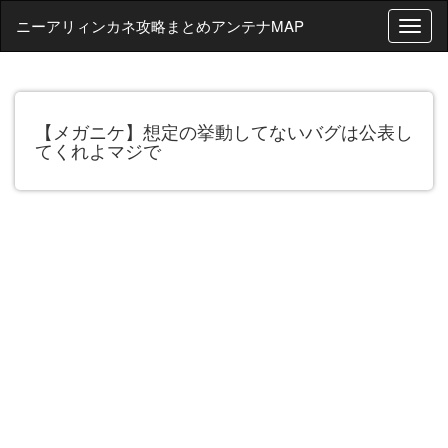
ニーアリィンカネ攻略まとめアンテナMAP
T
o
g
g
l
【メガニケ】想定の挙動してないバグは公表し
e
てくれよマジで
n
a
v
i
g
a
t
i
o
n