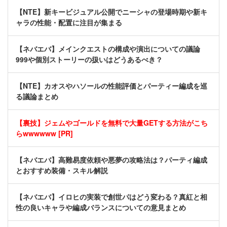
【NTE】新キービジュアル公開でニーシャの登場時期や新キ
ャラの性能・配置に注目が集まる
【ネバエバ】メインクエストの構成や演出についての議論
999や個別ストーリーの扱いはどうあるべき？
【NTE】カオスやハソールの性能評価とパーティー編成を巡
る議論まとめ
【裏技】ジェムやゴールドを無料で大量GETする方法がこち
らwwwwww [PR]
【ネバエバ】高難易度依頼や悪夢の攻略法は？パーティ編成
とおすすめ装備・スキル解説
【ネバエバ】イロヒの実装で創世パはどう変わる？真紅と相
性の良いキャラや編成バランスについての意見まとめ