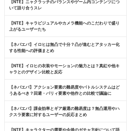
【NTE】ニャクラッチのバランスやゲーム内コンテンツにつ
いて語り合うスレ
【NTE】キャラビジュアルやカメラ機能へのこだわりで盛り
上がるユーザーたち
【ネバエバ】イロヒは無凸で十分？凸が進むとアタッカー化
する性能への評価まとめ
【NTE】イロヒの衣装やモーションの魅力とは？真紅や他キ
ャラとのデザイン比較と反応
【ネバエバ】アクション要素の難易度やバトルシステムはど
うあるべき？回避・パリィ要素や他作との比較で議論に
【ネバエバ】課金効率とギア厳選の難易度は？無凸運用やハ
クスラ要素に対するユーザーの反応まとめ
【NTE】キャラクターの需要や今後のガチャ方針について語