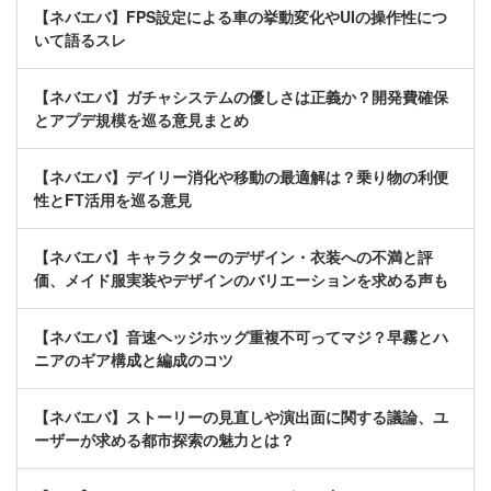
【ネバエバ】FPS設定による車の挙動変化やUIの操作性につ
いて語るスレ
【ネバエバ】ガチャシステムの優しさは正義か？開発費確保
とアプデ規模を巡る意見まとめ
【ネバエバ】デイリー消化や移動の最適解は？乗り物の利便
性とFT活用を巡る意見
【ネバエバ】キャラクターのデザイン・衣装への不満と評
価、メイド服実装やデザインのバリエーションを求める声も
【ネバエバ】音速ヘッジホッグ重複不可ってマジ？早霧とハ
ニアのギア構成と編成のコツ
【ネバエバ】ストーリーの見直しや演出面に関する議論、ユ
ーザーが求める都市探索の魅力とは？