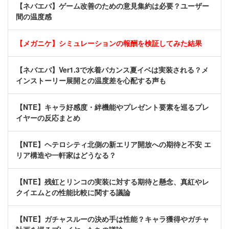
【ネバエバ】ゲーム改善のための意見集約は必要？ユーザー
間の温度感
【メガニケ】シミュレーションの報酬を検証してみた結果
【ネバエバ】Ver1.3で水着バカンス夏イベは実装される？メ
インストーリー展開との温度差を心配する声も
【NTE】キャラ好感度・絆機能やプレゼント要素を巡るプレ
イヤーの反応まとめ
【NTE】ヘテロシティ北側の新エリア開放への期待と不安 エ
リア構造や一軒家はどうなる？
【NTE】残虹とリンコの実装に対する期待と懸念、真紅やレ
クイエムとの性能比較に関する議論
【NTE】ガチャスルーの決め手は性能？キャラ獲得やガチャ