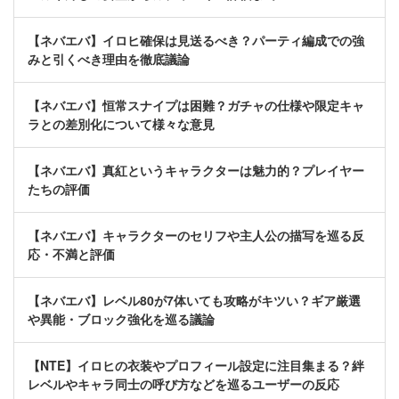
【ネバエバ】イロヒ確保は見送るべき？パーティ編成での強
みと引くべき理由を徹底議論
【ネバエバ】恒常スナイプは困難？ガチャの仕様や限定キャ
ラとの差別化について様々な意見
【ネバエバ】真紅というキャラクターは魅力的？プレイヤー
たちの評価
【ネバエバ】キャラクターのセリフや主人公の描写を巡る反
応・不満と評価
【ネバエバ】レベル80が7体いても攻略がキツい？ギア厳選
や異能・ブロック強化を巡る議論
【NTE】イロヒの衣装やプロフィール設定に注目集まる？絆
レベルやキャラ同士の呼び方などを巡るユーザーの反応