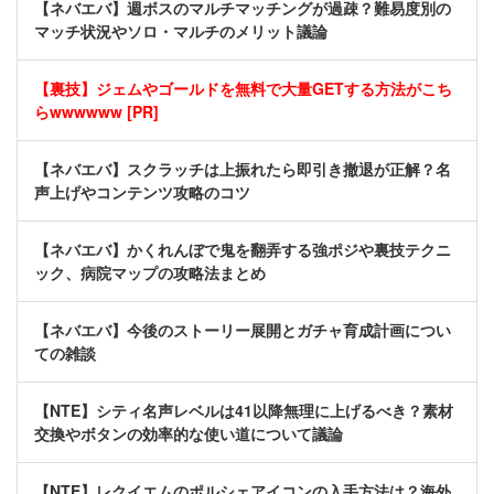
【ネバエバ】週ボスのマルチマッチングが過疎？難易度別の
マッチ状況やソロ・マルチのメリット議論
【裏技】ジェムやゴールドを無料で大量GETする方法がこち
らwwwwww [PR]
【ネバエバ】スクラッチは上振れたら即引き撤退が正解？名
声上げやコンテンツ攻略のコツ
【ネバエバ】かくれんぼで鬼を翻弄する強ポジや裏技テクニ
ック、病院マップの攻略法まとめ
【ネバエバ】今後のストーリー展開とガチャ育成計画につい
ての雑談
【NTE】シティ名声レベルは41以降無理に上げるべき？素材
交換やボタンの効率的な使い道について議論
【NTE】レクイエムのポルシェアイコンの入手方法は？海外