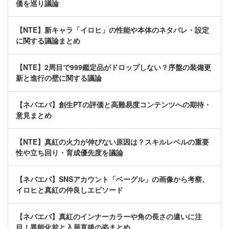
価を巡り議論
【NTE】新キャラ「イロヒ」の性能や本体のネタバレ・設定
に関する議論まとめ
【NTE】2周目で999鑑定品がドロップしない？序盤の装備更
新と進行の壁に関する議論
【ネバエバ】創生PTの評価と高難易度コンテンツへの期待・
意見まとめ
【NTE】真紅の火力が伸びない原因は？スキルレベルの重要
性や立ち回り・育成優先度を議論
【ネバエバ】SNSアカウント「ベーグル」の画像から考察、
イロヒと真紅の仲良しエピソード
【ネバエバ】真紅のインナーカラーや角の長さの違いに注
目！異能化前と入局直後の姿まとめ