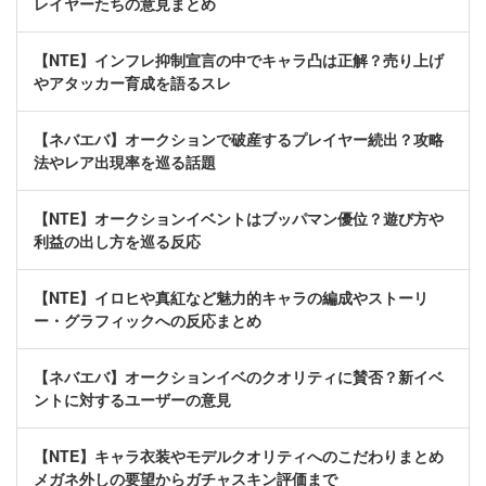
レイヤーたちの意見まとめ
【NTE】インフレ抑制宣言の中でキャラ凸は正解？売り上げ
やアタッカー育成を語るスレ
【ネバエバ】オークションで破産するプレイヤー続出？攻略
法やレア出現率を巡る話題
【NTE】オークションイベントはブッパマン優位？遊び方や
利益の出し方を巡る反応
【NTE】イロヒや真紅など魅力的キャラの編成やストーリ
ー・グラフィックへの反応まとめ
【ネバエバ】オークションイベのクオリティに賛否？新イベ
ントに対するユーザーの意見
【NTE】キャラ衣装やモデルクオリティへのこだわりまとめ
メガネ外しの要望からガチャスキン評価まで