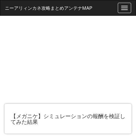
ニーアリィンカネ攻略まとめアンテナMAP
T
o
g
g
l
e
n
a
v
i
g
a
t
i
o
n
【メガニケ】シミュレーションの報酬を検証し
てみた結果