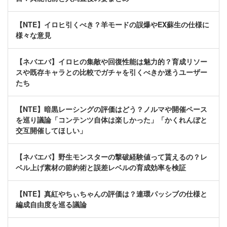
【NTE】イロヒ引くべき？羊モードの誤爆やEX蘇生の仕様に
様々な意見
【ネバエバ】イロヒの集敵や回復性能は魅力的？育成リソー
スや既存キャラとの比較でガチャを引くべきか迷うユーザー
たち
【NTE】暗黒レーシングの評価はどう？ノルマや開催ペース
を巡り議論「コンテンツ自体は楽しかった」「かくれんぼと
交互開催してほしい」
【ネバエバ】野生モンスターの撃破経験値って貰えるの？レ
ベル上げ素材の節約術と誤差レベルの育成効率を検証
【NTE】真紅やちぃちゃんの評価は？連環パッシブの仕様と
編成自由度を巡る議論