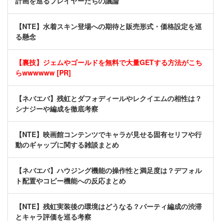
計画を巡るプレイヤーたちの議論
【NTE】水着スキン登場への期待と販売形式・価格設定を巡
る懸念
【裏技】ジェムやゴールドを無料で大量GETする方法がこち
らwwwwww [PR]
【ネバエバ】残虹とダフォディールやレクイエムの相性は？
シナジーや編成を徹底考察
【NTE】映画館コンテンツでキャラが見せる固有セリフや行
動のギャップに関する雑談まとめ
【ネバエバ】ハウジング機能の操作性と満足度は？デフォル
ト配置やコピー機能への反応まとめ
【NTE】残虹実装後の環境はどうなる？パーティ編成の渋滞
とキャラ評価を巡る考察