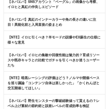
【ネバエバ】SNSアカウント「ベーグル」の画像から考察、
イロヒと真紅の仲良しエピソード
【ネバエバ】真紅のインナーカラーや角の長さの違いに注
目！異能化前と入局直後の姿まとめ
【NTE】イロヒ引くべき？羊モードの誤爆やEX蘇生の仕様に
様々な意見
【ネバエバ】イロヒの集敵や回復性能は魅力的？育成リソー
スや既存キャラとの比較でガチャを引くべきか迷うユーザー
たち
【NTE】暗黒レーシングの評価はどう？ノルマや開催ペース
を巡り議論「コンテンツ自体は楽しかった」「かくれんぼと
交互開催してほしい」
【ネバエバ】野生モンスターの撃破経験値って貰えるの？レ
ベル上げ素材の節約術と誤差レベルの育成効率を検証