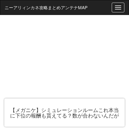
ニーアリィンカネ攻略まとめアンテナMAP
T
o
g
g
l
e
n
a
v
i
g
a
t
i
o
n
【メガニケ】シミュレーションルームこれ本当
に下位の報酬も貰えてる？数が合わないんだが