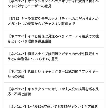
【ネバエバ】オークションイベのクオリティに賛否？新イベ
ントに対するユーザーの意見
【NTE】キャラ衣装やモデルクオリティへのこだわりまとめ
メガネ外しの要望からガチャスキン評価まで
【ネバエバ】イロヒ確保は見送るべき？パーティ編成での強
みと引くべき理由を徹底議論
【ネバエバ】恒常スナイプは困難？ガチャの仕様や限定キャ
ラとの差別化について様々な意見
【ネバエバ】真紅というキャラクターは魅力的？プレイヤー
たちの評価
【ネバエバ】キャラクターのセリフや主人公の描写を巡る反
応・不満と評価
【ネバエバ】レベル80が7体いても攻略がキツい？ギア厳選