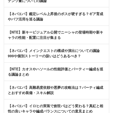
テンツ量についての議論
【ネバエバ】鑑定レベル上昇後のボスが硬すぎる？ギア育成
やバフ活用を巡る議論
【NTE】新キービジュアル公開でニーシャの登場時期や新キ
ャラの性能・配置に注目が集まる
【ネバエバ】メインクエストの構成や演出についての議論
999や個別ストーリーの扱いはどうあるべき？
【NTE】カオスやハソールの性能評価とパーティー編成を巡
る議論まとめ
【ネバエバ】高難易度依頼や悪夢の攻略法は？パーティ編成
とおすすめ装備・スキル解説
【ネバエバ】イロヒの実装で創世パはどう変わる？真紅と相
性の良いキャラや編成バランスについての意見まとめ