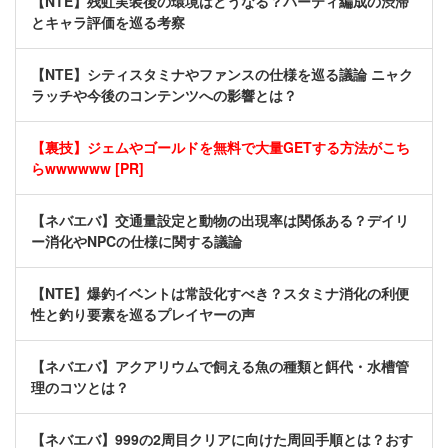
【NTE】残虹実装後の環境はどうなる？パーティ編成の渋滞
とキャラ評価を巡る考察
【NTE】シティスタミナやファンスの仕様を巡る議論 ニャク
ラッチや今後のコンテンツへの影響とは？
【裏技】ジェムやゴールドを無料で大量GETする方法がこち
らwwwwww [PR]
【ネバエバ】交通量設定と動物の出現率は関係ある？デイリ
ー消化やNPCの仕様に関する議論
【NTE】爆釣イベントは常設化すべき？スタミナ消化の利便
性と釣り要素を巡るプレイヤーの声
【ネバエバ】アクアリウムで飼える魚の種類と餌代・水槽管
理のコツとは？
【ネバエバ】999の2周目クリアに向けた周回手順とは？おす