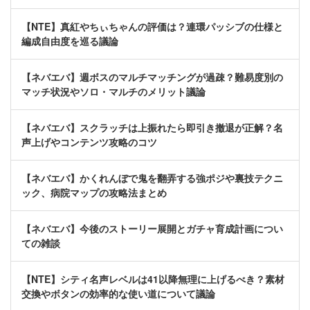
【NTE】真紅やちぃちゃんの評価は？連環パッシブの仕様と
編成自由度を巡る議論
【ネバエバ】週ボスのマルチマッチングが過疎？難易度別の
マッチ状況やソロ・マルチのメリット議論
【ネバエバ】スクラッチは上振れたら即引き撤退が正解？名
声上げやコンテンツ攻略のコツ
【ネバエバ】かくれんぼで鬼を翻弄する強ポジや裏技テクニ
ック、病院マップの攻略法まとめ
【ネバエバ】今後のストーリー展開とガチャ育成計画につい
ての雑談
【NTE】シティ名声レベルは41以降無理に上げるべき？素材
交換やボタンの効率的な使い道について議論