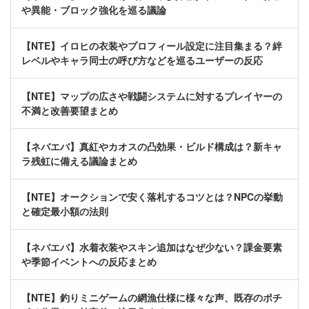
や異能・ブロック強化を巡る議論
【NTE】イロヒの衣装やプロフィール設定に注目集まる？絆
レベルやキャラ同士の呼び方などを巡るユーザーの反応
【NTE】マップの広さや戦闘システムに対するプレイヤーの
不満と改善要望まとめ
【ネバエバ】真紅やカオスの凸効果・ビルド構成は？新キャ
ラ残虹に備える議論まとめ
【NTE】オークションで安く落札するコツとは？NPCの挙動
と確定最小額の法則
【ネバエバ】水着衣装やスキン追加はなぜ少ない？課金要素
や季節イベントへの反応まとめ
【NTE】釣りミニゲームの網漁仕様に様々な声、既存のポチ