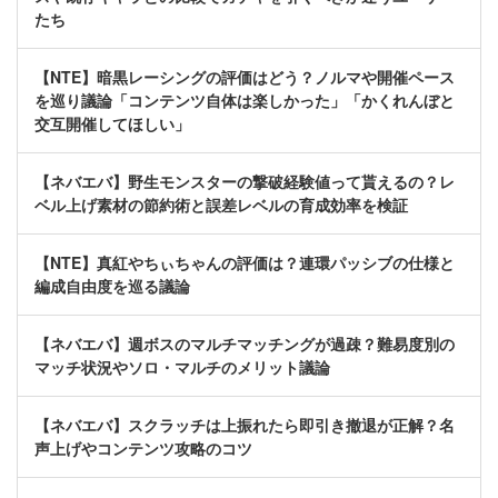
たち
【NTE】暗黒レーシングの評価はどう？ノルマや開催ペース
を巡り議論「コンテンツ自体は楽しかった」「かくれんぼと
交互開催してほしい」
【ネバエバ】野生モンスターの撃破経験値って貰えるの？レ
ベル上げ素材の節約術と誤差レベルの育成効率を検証
【NTE】真紅やちぃちゃんの評価は？連環パッシブの仕様と
編成自由度を巡る議論
【ネバエバ】週ボスのマルチマッチングが過疎？難易度別の
マッチ状況やソロ・マルチのメリット議論
【ネバエバ】スクラッチは上振れたら即引き撤退が正解？名
声上げやコンテンツ攻略のコツ