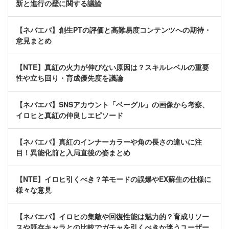
新と進行の壁に関する議論
【ネバエバ】創生PTの評価と高難易度コンテンツへの期待・
意見まとめ
【NTE】真紅の火力が伸びない原因は？スキルレベルの重要
性や立ち回り・育成優先度を議論
【ネバエバ】SNSアカウント「ベーグル」の画像から考察、
イロヒと真紅の仲良しエピソード
【ネバエバ】真紅のインナーカラーや角の長さの違いに注
目！異能化前と入局直後の姿まとめ
【NTE】イロヒ引くべき？羊モードの誤爆やEX蘇生の仕様に
様々な意見
【ネバエバ】イロヒの集敵や回復性能は魅力的？育成リソー
スや既存キャラとの比較でガチャを引くべきか迷うユーザー