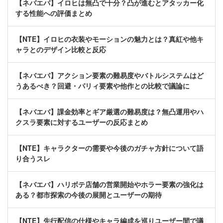
【ネバエバ】イロヒは無凸で十分？凸が進むとアタッカー化
する性能への評価まとめ
【NTE】イロヒの衣装やモーションの魅力とは？真紅や他キ
ャラとのデザイン比較と反応
【ネバエバ】アクション要素の難易度やバトルシステムはど
うあるべき？回避・パリィ要素や他作との比較で議論に
【ネバエバ】課金効率とギア厳選の難易度は？無凸運用やハ
クスラ要素に対するユーザーの反応まとめ
【NTE】キャラクターの需要や今後のガチャ方針について語
り合うスレ
【ネバエバ】ハリボテ店舗の営業開始やホラー要素の強化は
ある？都市探索の今後の展開とユーザーの期待
【NTE】先行配信の仕様やキャラ編成を巡りユーザー間で議