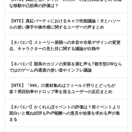
な移動や凸効果の評価は？
【NTE】真紅パーティにおけるキャラ性能議論！犬とハソー
ルの使い勝手や操作感に関するユーザーの声まとめ
【ネバエバ】ストーリー展開への本音や衣装デザインの変更
点、キャラクターの見た目に関する議論が白熱中
【ネバエバ】競馬やカジノの実装を望む声も?都市型OWなら
ではのゲーム内通貨の使い道やインフレ議論
【NTE】「999」の素材集めはフィールド狩りとどっちが
楽？周回効率やドロップ率を巡るユーザーの反応まとめ
【ネバエバ】かくれんぼイベントの評価は？前イベントより
面白いと概ね好評もPvP報酬への意見や改善を求める声が集
まる