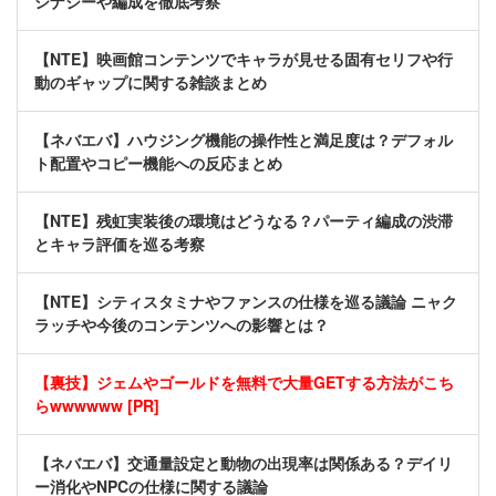
シナジーや編成を徹底考察
【NTE】映画館コンテンツでキャラが見せる固有セリフや行
動のギャップに関する雑談まとめ
【ネバエバ】ハウジング機能の操作性と満足度は？デフォル
ト配置やコピー機能への反応まとめ
【NTE】残虹実装後の環境はどうなる？パーティ編成の渋滞
とキャラ評価を巡る考察
【NTE】シティスタミナやファンスの仕様を巡る議論 ニャク
ラッチや今後のコンテンツへの影響とは？
【裏技】ジェムやゴールドを無料で大量GETする方法がこち
らwwwwww [PR]
【ネバエバ】交通量設定と動物の出現率は関係ある？デイリ
ー消化やNPCの仕様に関する議論