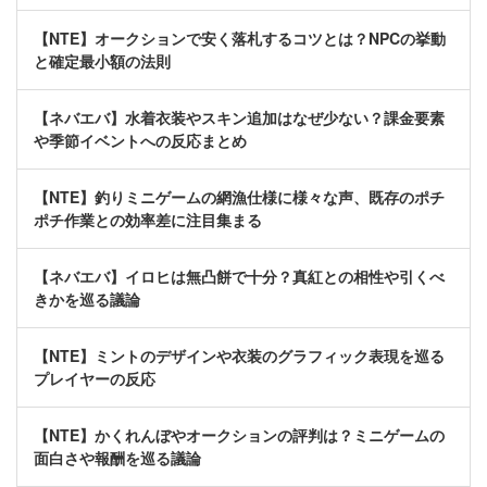
【NTE】オークションで安く落札するコツとは？NPCの挙動
と確定最小額の法則
【ネバエバ】水着衣装やスキン追加はなぜ少ない？課金要素
や季節イベントへの反応まとめ
【NTE】釣りミニゲームの網漁仕様に様々な声、既存のポチ
ポチ作業との効率差に注目集まる
【ネバエバ】イロヒは無凸餅で十分？真紅との相性や引くべ
きかを巡る議論
【NTE】ミントのデザインや衣装のグラフィック表現を巡る
プレイヤーの反応
【NTE】かくれんぼやオークションの評判は？ミニゲームの
面白さや報酬を巡る議論