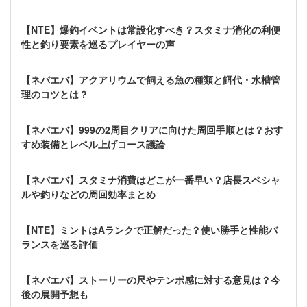
【NTE】爆釣イベントは常設化すべき？スタミナ消化の利便
性と釣り要素を巡るプレイヤーの声
【ネバエバ】アクアリウムで飼える魚の種類と餌代・水槽管
理のコツとは？
【ネバエバ】999の2周目クリアに向けた周回手順とは？おす
すめ装備とレベル上げコース議論
【ネバエバ】スタミナ消費はどこが一番早い？店長スペシャ
ルや釣りなどの周回効率まとめ
【NTE】ミントはAランクで正解だった？使い勝手と性能バ
ランスを巡る評価
【ネバエバ】ストーリーの尺やテンポ感に対する意見は？今
後の展開予想も