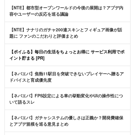
【NTE】都市型オープンワールドの今後の展開は？アプデ内
容やユーザーの反応を巡る議論
【NTE】ナナリのガチャ200連スキンとフィギュア画像が話
題に ファンのこだわりと評価まとめ
【ポイふる】毎日の生活をちょっとお得に サービス利用でポ
イント貯まる [PR]
【ネバエバ】焦熱11駅目を突破できないプレイヤーへ贈るア
ドバイスと育成優先度
【ネバエバ】FPS設定による車の挙動変化やUIの操作性につ
いて語るスレ
【ネバエバ】ガチャシステムの優しさは正義か？開発費確保
とアプデ規模を巡る意見まとめ