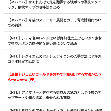
【ネバエバ】かくれんぼで鬼を翻弄する強ポジや裏技テクニ
ック、病院マップの攻略法まとめ
【ネバエバ】今後のストーリー展開とガチャ育成計画につい
ての雑談
【NTE】シティ名声レベルは41以降無理に上げるべき？素材
交換やボタンの効率的な使い道について議論
【NTE】レクイエムのポルシェアイコンの入手方法は？海外
コラボ限定で話題に
【裏技】ジェムやゴールドを無料で大量GETする方法がこち
らwwwwww [PR]
【NTE】アノマリーと共存する街並みの魅力とは？今後のア
ップデートや舞台追加に寄せられる期待
【NTE】真紅と他アタッカーの火力・利便性比較まとめ 快適