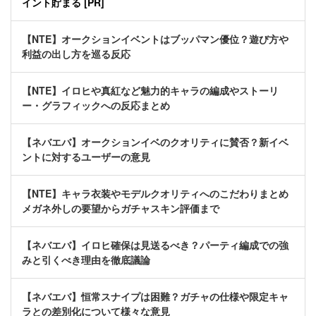
イント貯まる [PR]
【NTE】オークションイベントはブッパマン優位？遊び方や
利益の出し方を巡る反応
【NTE】イロヒや真紅など魅力的キャラの編成やストーリ
ー・グラフィックへの反応まとめ
【ネバエバ】オークションイベのクオリティに賛否？新イベ
ントに対するユーザーの意見
【NTE】キャラ衣装やモデルクオリティへのこだわりまとめ
メガネ外しの要望からガチャスキン評価まで
【ネバエバ】イロヒ確保は見送るべき？パーティ編成での強
みと引くべき理由を徹底議論
【ネバエバ】恒常スナイプは困難？ガチャの仕様や限定キャ
ラとの差別化について様々な意見