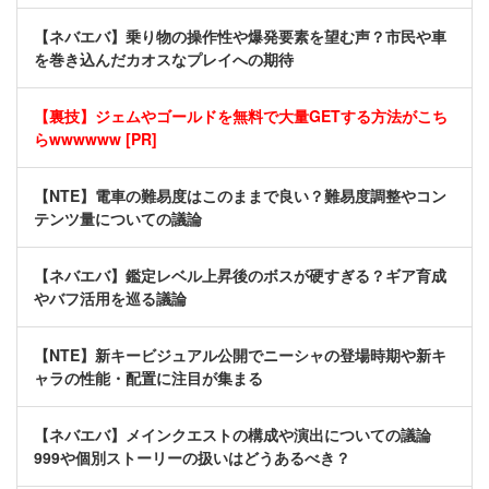
【ネバエバ】乗り物の操作性や爆発要素を望む声？市民や車
を巻き込んだカオスなプレイへの期待
【裏技】ジェムやゴールドを無料で大量GETする方法がこち
らwwwwww [PR]
【NTE】電車の難易度はこのままで良い？難易度調整やコン
テンツ量についての議論
【ネバエバ】鑑定レベル上昇後のボスが硬すぎる？ギア育成
やバフ活用を巡る議論
【NTE】新キービジュアル公開でニーシャの登場時期や新キ
ャラの性能・配置に注目が集まる
【ネバエバ】メインクエストの構成や演出についての議論
999や個別ストーリーの扱いはどうあるべき？