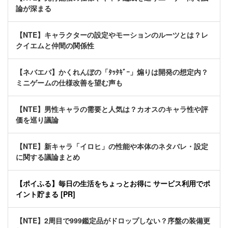
論が深まる
【NTE】キャラクターの設定やモーションのルーツとは？レ
クイエムと仲間の関係性
【ネバエバ】かくれんぼの「ﾀｯﾀｷﾞｰ」煽りは開発の想定内？
ミニゲームの仕様改善を望む声も
【NTE】男性キャラの需要と人気は？カオスのキャラ性や評
価を巡り議論
【NTE】新キャラ「イロヒ」の性能や本体のネタバレ・設定
に関する議論まとめ
【ポイふる】毎日の生活をちょっとお得に サービス利用でポ
イント貯まる [PR]
【NTE】2周目で999鑑定品がドロップしない？序盤の装備更