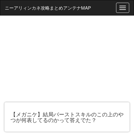
ニーアリィンカネ攻略まとめアンテナMAP
T
o
g
g
l
e
n
a
v
i
g
a
t
i
o
n
【メガニケ】結局バーストスキルのこの上のや
つが何表してるのかって答えでた？