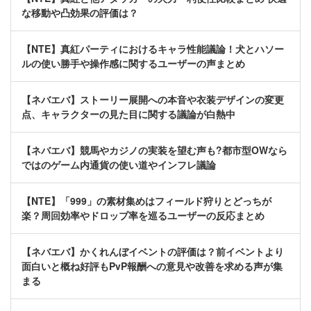
な移動や凸効果の評価は？
【NTE】真紅パーティにおけるキャラ性能議論！犬とハソー
ルの使い勝手や操作感に関するユーザーの声まとめ
【ネバエバ】ストーリー展開への本音や衣装デザインの変更
点、キャラクターの見た目に関する議論が白熱中
【ネバエバ】競馬やカジノの実装を望む声も?都市型OWなら
ではのゲーム内通貨の使い道やインフレ議論
【NTE】「999」の素材集めはフィールド狩りとどっちが
楽？周回効率やドロップ率を巡るユーザーの反応まとめ
【ネバエバ】かくれんぼイベントの評価は？前イベントより
面白いと概ね好評もPvP報酬への意見や改善を求める声が集
まる