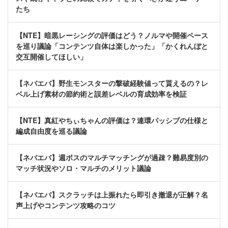
たち
【NTE】暗黒レーシングの評価はどう？ノルマや開催ペース
を巡り議論「コンテンツ自体は楽しかった」「かくれんぼと
交互開催してほしい」
【ネバエバ】野生モンスターの撃破経験値って貰えるの？レ
ベル上げ素材の節約術と誤差レベルの育成効率を検証
【NTE】真紅やちぃちゃんの評価は？連環パッシブの仕様と
編成自由度を巡る議論
【ネバエバ】週ボスのマルチマッチングが過疎？難易度別の
マッチ状況やソロ・マルチのメリット議論
【ネバエバ】スクラッチは上振れたら即引き撤退が正解？名
声上げやコンテンツ攻略のコツ