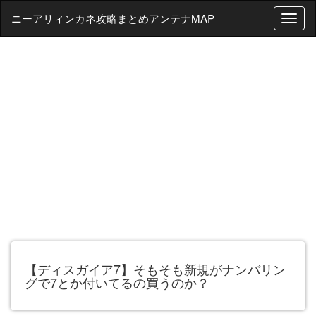
ニーアリィンカネ攻略まとめアンテナMAP
T
o
g
g
l
e
n
a
v
i
g
a
t
i
o
n
【ディスガイア7】そもそも新規がナンバリン
グで7とか付いてるの買うのか？