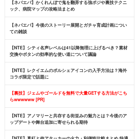
【ネバエバ】かくれんぼで鬼を翻弄する強ポジや裏技テクニ
ック、病院マップの攻略法まとめ
【ネバエバ】今後のストーリー展開とガチャ育成計画につい
ての雑談
【NTE】シティ名声レベルは41以降無理に上げるべき？素材
交換やボタンの効率的な使い道について議論
【NTE】レクイエムのポルシェアイコンの入手方法は？海外
コラボ限定で話題に
【裏技】ジェムやゴールドを無料で大量GETする方法がこち
らwwwwww [PR]
【NTE】アノマリーと共存する街並みの魅力とは？今後のア
ップデートや舞台追加に寄せられる期待
【NTE】真紅と他アタッカーの火力・利便性比較まとめ 快適