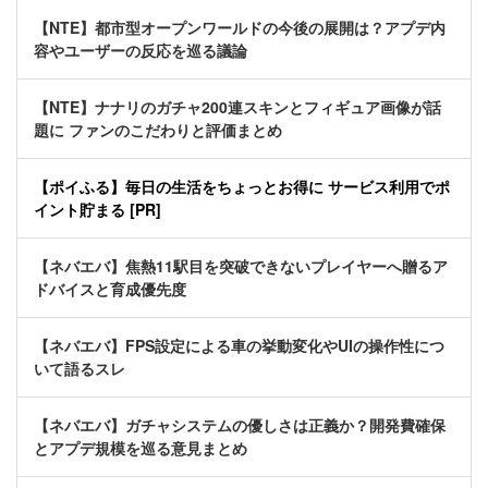
【NTE】都市型オープンワールドの今後の展開は？アプデ内
容やユーザーの反応を巡る議論
【NTE】ナナリのガチャ200連スキンとフィギュア画像が話
題に ファンのこだわりと評価まとめ
【ポイふる】毎日の生活をちょっとお得に サービス利用でポ
イント貯まる [PR]
【ネバエバ】焦熱11駅目を突破できないプレイヤーへ贈るア
ドバイスと育成優先度
【ネバエバ】FPS設定による車の挙動変化やUIの操作性につ
いて語るスレ
【ネバエバ】ガチャシステムの優しさは正義か？開発費確保
とアプデ規模を巡る意見まとめ