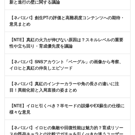
新と進行の壁に関する議論
【ネバエバ】創生PTの評価と高難易度コンテンツへの期待・
意見まとめ
【NTE】真紅の火力が伸びない原因は？スキルレベルの重要
性や立ち回り・育成優先度を議論
【ネバエバ】SNSアカウント「ベーグル」の画像から考察、
イロヒと真紅の仲良しエピソード
【ネバエバ】真紅のインナーカラーや角の長さの違いに注
目！異能化前と入局直後の姿まとめ
【NTE】イロヒ引くべき？羊モードの誤爆やEX蘇生の仕様に
様々な意見
【ネバエバ】イロヒの集敵や回復性能は魅力的？育成リソー
スや既存キャラとの比較でガチャを引くべきか迷うユーザー