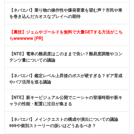
【ネバエバ】乗り物の操作性や爆発要素を望む声？市民や車
を巻き込んだカオスなプレイへの期待
【裏技】ジェムやゴールドを無料で大量GETする方法がこち
らwwwwww [PR]
【NTE】電車の難易度はこのままで良い？難易度調整やコン
テンツ量についての議論
【ネバエバ】鑑定レベル上昇後のボスが硬すぎる？ギア育成
やバフ活用を巡る議論
【NTE】新キービジュアル公開でニーシャの登場時期や新キ
ャラの性能・配置に注目が集まる
【ネバエバ】メインクエストの構成や演出についての議論
999や個別ストーリーの扱いはどうあるべき？