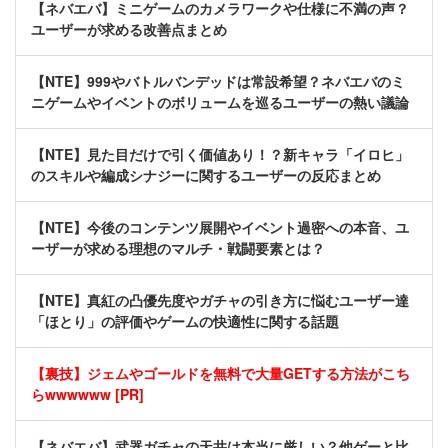
【ネバエバ】ミニゲームのカメラワークや仕様に不満の声？
ユーザーが求める改善点まとめ
【NTE】999やバトルバンデッドは常設希望？ネバエバのミ
ニゲームやイベントのボリュームを巡るユーザーの熱い議論
【NTE】見た目だけで引く価値あり！？新キャラ「イロヒ」
のスキルや編成シナジーに関するユーザーの反応まとめ
【NTE】今後のコンテンツ展開やイベント過密への本音、ユ
ーザーが求める理想のマルチ・戦闘要素とは？
【NTE】真紅の凸優先度やガチャの引き方に悩むユーザー達
「ほとり」の評価やゲームの快適性に関する話題
【裏技】ジェムやゴールドを無料で大量GETする方法がこち
らwwwwww [PR]
【ネバエバ】武器ガチャの天井は本当に厳しい？他ゲーと比