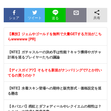
シェア
ツイート
共有
送る
【裏技】ジェムやゴールドを無料で大量GETする方法がこち
らwwwwww [PR]
【NTE】ガチャスルーの決め手は性能？キャラ獲得やガチャ
計画を巡るプレイヤーたちの議論
【ディスガイア7】そもそも新規がナンバリングで7とか付い
てるの買うのか？
【NTE】水着スキン登場への期待と販売形式・価格設定を巡
る懸念
【ネバエバ】残虹とダフォディールやレクイエムの相性は？