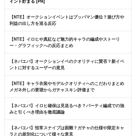
イント貯まる [PR]
【NTE】オークションイベントはブッパマン優位？遊び方や
利益の出し方を巡る反応
【NTE】イロヒや真紅など魅力的キャラの編成やストーリ
ー・グラフィックへの反応まとめ
【ネバエバ】オークションイベのクオリティに賛否？新イベ
ントに対するユーザーの意見
【NTE】キャラ衣装やモデルクオリティへのこだわりまとめ
メガネ外しの要望からガチャスキン評価まで
【ネバエバ】イロヒ確保は見送るべき？パーティ編成での強
みと引くべき理由を徹底議論
【ネバエバ】恒常スナイプは困難？ガチャの仕様や限定キャ
ラとの差別化について様々な意見