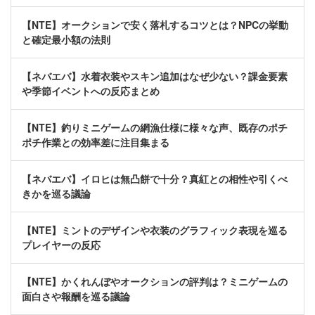
【NTE】オークションで安く落札するコツとは？NPCの挙動
と確定最小額の法則
【ネバエバ】水着衣装やスキン追加はなぜ少ない？課金要素
や季節イベントへの反応まとめ
【NTE】釣りミニゲームの網漁仕様に様々な声、既存のポチ
ポチ作業との効率差に注目集まる
【ネバエバ】イロヒは無凸餅で十分？真紅との相性や引くべ
きかを巡る議論
【NTE】ミントのデザインや衣装のグラフィック表現を巡る
プレイヤーの反応
【NTE】かくれんぼやオークションの評判は？ミニゲームの
面白さや報酬を巡る議論