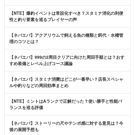
【NTE】爆釣イベントは常設化すべき？スタミナ消化の利便
性と釣り要素を巡るプレイヤーの声
【ネバエバ】アクアリウムで飼える魚の種類と餌代・水槽管
理のコツとは？
【ネバエバ】999の2周目クリアに向けた周回手順とは？おす
すめ装備とレベル上げコース議論
【ネバエバ】スタミナ消費はどこが一番早い？店長スペシャ
ルや釣りなどの周回効率まとめ
【NTE】ミントはAランクで正解だった？使い勝手と性能バ
ランスを巡る評価
【ネバエバ】ストーリーの尺やテンポ感に対する意見は？今
後の展開予想も