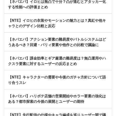
【ネバエバ】イロヒは無凸で十分？凸が進むとアタッカー化
する性能への評価まとめ
【NTE】イロヒの衣装やモーションの魅力とは？真紅や他キ
ャラとのデザイン比較と反応
【ネバエバ】アクション要素の難易度やバトルシステムはど
うあるべき？回避・パリィ要素や他作との比較で議論に
【ネバエバ】課金効率とギア厳選の難易度は？無凸運用やハ
クスラ要素に対するユーザーの反応まとめ
【NTE】キャラクターの需要や今後のガチャ方針について語
り合うスレ
【ネバエバ】ハリボテ店舗の営業開始やホラー要素の強化は
ある？都市探索の今後の展開とユーザーの期待
【NTE】先行配信の仕様やキャラ編成を巡りユーザー間で議