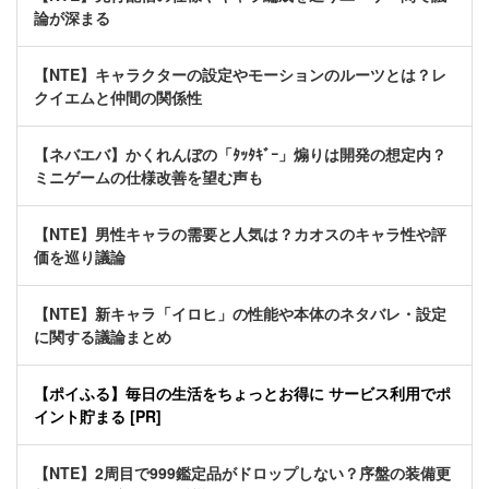
論が深まる
【NTE】キャラクターの設定やモーションのルーツとは？レ
クイエムと仲間の関係性
【ネバエバ】かくれんぼの「ﾀｯﾀｷﾞｰ」煽りは開発の想定内？
ミニゲームの仕様改善を望む声も
【NTE】男性キャラの需要と人気は？カオスのキャラ性や評
価を巡り議論
【NTE】新キャラ「イロヒ」の性能や本体のネタバレ・設定
に関する議論まとめ
【ポイふる】毎日の生活をちょっとお得に サービス利用でポ
イント貯まる [PR]
【NTE】2周目で999鑑定品がドロップしない？序盤の装備更