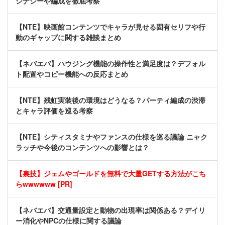
シナジーや編成を徹底考察
【NTE】映画館コンテンツでキャラが見せる固有セリフや行
動のギャップに関する雑談まとめ
【ネバエバ】ハウジング機能の操作性と満足度は？デフォル
ト配置やコピー機能への反応まとめ
【NTE】残虹実装後の環境はどうなる？パーティ編成の渋滞
とキャラ評価を巡る考察
【NTE】シティスタミナやファンスの仕様を巡る議論 ニャク
ラッチや今後のコンテンツへの影響とは？
【裏技】ジェムやゴールドを無料で大量GETする方法がこち
らwwwwww [PR]
【ネバエバ】交通量設定と動物の出現率は関係ある？デイリ
ー消化やNPCの仕様に関する議論