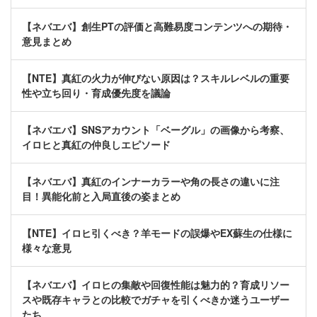
【ネバエバ】創生PTの評価と高難易度コンテンツへの期待・
意見まとめ
【NTE】真紅の火力が伸びない原因は？スキルレベルの重要
性や立ち回り・育成優先度を議論
【ネバエバ】SNSアカウント「ベーグル」の画像から考察、
イロヒと真紅の仲良しエピソード
【ネバエバ】真紅のインナーカラーや角の長さの違いに注
目！異能化前と入局直後の姿まとめ
【NTE】イロヒ引くべき？羊モードの誤爆やEX蘇生の仕様に
様々な意見
【ネバエバ】イロヒの集敵や回復性能は魅力的？育成リソー
スや既存キャラとの比較でガチャを引くべきか迷うユーザー
たち