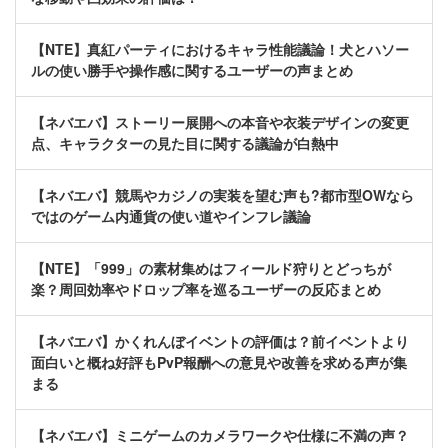
【NTE】真紅パーティにおけるキャラ性能議論！犬とハソー
ルの使い勝手や操作感に関するユーザーの声まとめ
【ネバエバ】ストーリー展開への本音や衣装デザインの変更
点、キャラクターの見た目に関する議論が白熱中
【ネバエバ】競馬やカジノの実装を望む声も?都市型OWなら
ではのゲーム内通貨の使い道やインフレ議論
【NTE】「999」の素材集めはフィールド狩りとどっちが
楽？周回効率やドロップ率を巡るユーザーの反応まとめ
【ネバエバ】かくれんぼイベントの評価は？前イベントより
面白いと概ね好評もPvP報酬への意見や改善を求める声が集
まる
【ネバエバ】ミニゲームのカメラワークや仕様に不満の声？