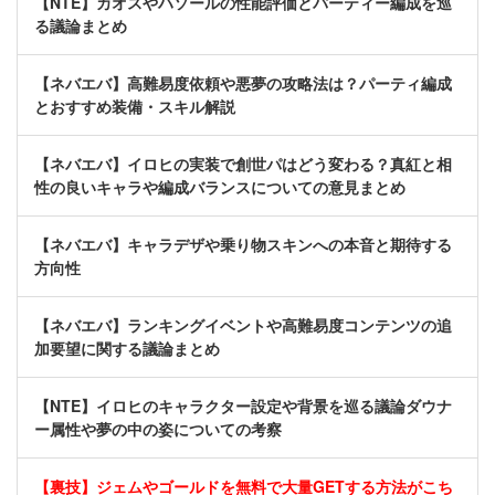
【NTE】カオスやハソールの性能評価とパーティー編成を巡
る議論まとめ
【ネバエバ】高難易度依頼や悪夢の攻略法は？パーティ編成
とおすすめ装備・スキル解説
【ネバエバ】イロヒの実装で創世パはどう変わる？真紅と相
性の良いキャラや編成バランスについての意見まとめ
【ネバエバ】キャラデザや乗り物スキンへの本音と期待する
方向性
【ネバエバ】ランキングイベントや高難易度コンテンツの追
加要望に関する議論まとめ
【NTE】イロヒのキャラクター設定や背景を巡る議論ダウナ
ー属性や夢の中の姿についての考察
【裏技】ジェムやゴールドを無料で大量GETする方法がこち