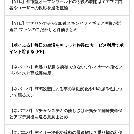
【NTE】都市型オープンワールドの今後の展開は？アプデ内
容やユーザーの反応を巡る議論
【NTE】ナナリのガチャ200連スキンとフィギュア画像が話
題に ファンのこだわりと評価まとめ
【ポイふる】毎日の生活をちょっとお得に サービス利用でポ
イント貯まる [PR]
【ネバエバ】焦熱11駅目を突破できないプレイヤーへ贈るア
ドバイスと育成優先度
【ネバエバ】FPS設定による車の挙動変化やUIの操作性につ
いて語るスレ
【ネバエバ】ガチャシステムの優しさは正義か？開発費確保
とアプデ規模を巡る意見まとめ
【ネバエバ】デイリー消化や移動の最適解は？乗り物の利便