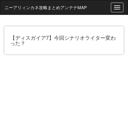
ニーアリィンカネ攻略まとめアンテナMAP
T
o
g
g
l
【ディスガイア7】今回シナリオライター変わ
e
った？
n
a
v
i
g
a
t
i
o
n