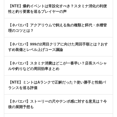
【NTE】爆釣イベントは常設化すべき？スタミナ消化の利便
性と釣り要素を巡るプレイヤーの声
【ネバエバ】アクアリウムで飼える魚の種類と餌代・水槽管
理のコツとは？
【ネバエバ】999の2周目クリアに向けた周回手順とは？おす
すめ装備とレベル上げコース議論
【ネバエバ】スタミナ消費はどこが一番早い？店長スペシャ
ルや釣りなどの周回効率まとめ
【NTE】ミントはAランクで正解だった？使い勝手と性能バ
ランスを巡る評価
【ネバエバ】ストーリーの尺やテンポ感に対する意見は？今
後の展開予想も