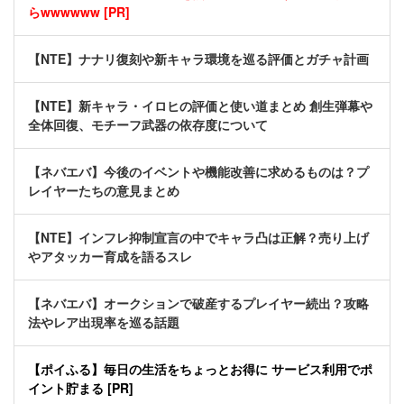
らwwwwww [PR]
【NTE】ナナリ復刻や新キャラ環境を巡る評価とガチャ計画
【NTE】新キャラ・イロヒの評価と使い道まとめ 創生弾幕や
全体回復、モチーフ武器の依存度について
【ネバエバ】今後のイベントや機能改善に求めるものは？プ
レイヤーたちの意見まとめ
【NTE】インフレ抑制宣言の中でキャラ凸は正解？売り上げ
やアタッカー育成を語るスレ
【ネバエバ】オークションで破産するプレイヤー続出？攻略
法やレア出現率を巡る話題
【ポイふる】毎日の生活をちょっとお得に サービス利用でポ
イント貯まる [PR]