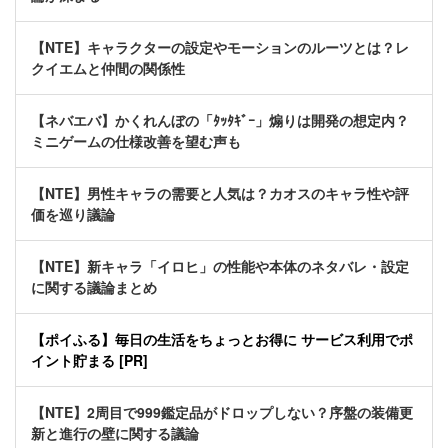
【NTE】キャラクターの設定やモーションのルーツとは？レ
クイエムと仲間の関係性
【ネバエバ】かくれんぼの「ﾀｯﾀｷﾞｰ」煽りは開発の想定内？
ミニゲームの仕様改善を望む声も
【NTE】男性キャラの需要と人気は？カオスのキャラ性や評
価を巡り議論
【NTE】新キャラ「イロヒ」の性能や本体のネタバレ・設定
に関する議論まとめ
【ポイふる】毎日の生活をちょっとお得に サービス利用でポ
イント貯まる [PR]
【NTE】2周目で999鑑定品がドロップしない？序盤の装備更
新と進行の壁に関する議論