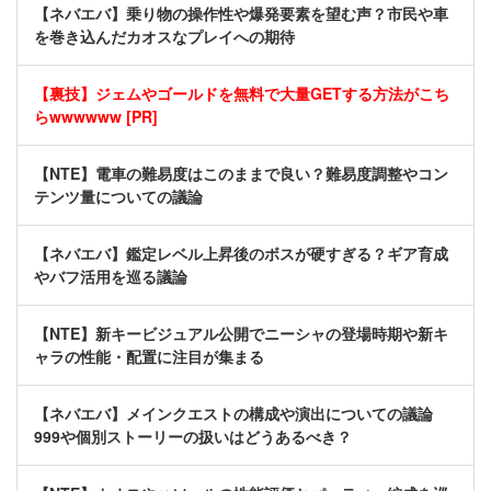
【ネバエバ】乗り物の操作性や爆発要素を望む声？市民や車
を巻き込んだカオスなプレイへの期待
【裏技】ジェムやゴールドを無料で大量GETする方法がこち
らwwwwww [PR]
【NTE】電車の難易度はこのままで良い？難易度調整やコン
テンツ量についての議論
【ネバエバ】鑑定レベル上昇後のボスが硬すぎる？ギア育成
やバフ活用を巡る議論
【NTE】新キービジュアル公開でニーシャの登場時期や新キ
ャラの性能・配置に注目が集まる
【ネバエバ】メインクエストの構成や演出についての議論
999や個別ストーリーの扱いはどうあるべき？