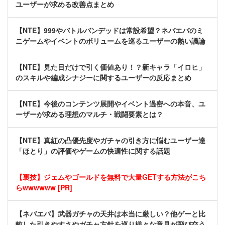
ユーザーが求める改善点まとめ
【NTE】999やバトルバンデッドは常設希望？ネバエバのミ
ニゲームやイベントのボリュームを巡るユーザーの熱い議論
【NTE】見た目だけで引く価値あり！？新キャラ「イロヒ」
のスキルや編成シナジーに関するユーザーの反応まとめ
【NTE】今後のコンテンツ展開やイベント過密への本音、ユ
ーザーが求める理想のマルチ・戦闘要素とは？
【NTE】真紅の凸優先度やガチャの引き方に悩むユーザー達
「ほとり」の評価やゲームの快適性に関する話題
【裏技】ジェムやゴールドを無料で大量GETする方法がこち
らwwwwww [PR]
【ネバエバ】武器ガチャの天井は本当に厳しい？他ゲーと比
較した引きやすさやガチャ方針を巡り様々な意見が飛び交う