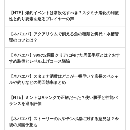
【NTE】爆釣イベントは常設化すべき？スタミナ消化の利便
性と釣り要素を巡るプレイヤーの声
【ネバエバ】アクアリウムで飼える魚の種類と餌代・水槽管
理のコツとは？
【ネバエバ】999の2周目クリアに向けた周回手順とは？おす
すめ装備とレベル上げコース議論
【ネバエバ】スタミナ消費はどこが一番早い？店長スペシャ
ルや釣りなどの周回効率まとめ
【NTE】ミントはAランクで正解だった？使い勝手と性能バ
ランスを巡る評価
【ネバエバ】ストーリーの尺やテンポ感に対する意見は？今
後の展開予想も