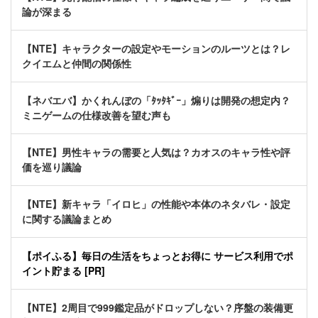
論が深まる
【NTE】キャラクターの設定やモーションのルーツとは？レ
クイエムと仲間の関係性
【ネバエバ】かくれんぼの「ﾀｯﾀｷﾞｰ」煽りは開発の想定内？
ミニゲームの仕様改善を望む声も
【NTE】男性キャラの需要と人気は？カオスのキャラ性や評
価を巡り議論
【NTE】新キャラ「イロヒ」の性能や本体のネタバレ・設定
に関する議論まとめ
【ポイふる】毎日の生活をちょっとお得に サービス利用でポ
イント貯まる [PR]
【NTE】2周目で999鑑定品がドロップしない？序盤の装備更