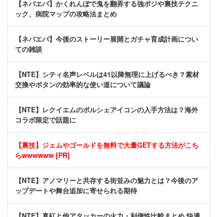
【ネバエバ】かくれんぼで鬼を翻弄する強ポジや裏技テクニ
ック、病院マップの攻略法まとめ
【ネバエバ】今後のストーリー展開とガチャ育成計画につい
ての雑談
【NTE】シティ名声レベルは41以降無理に上げるべき？素材
交換やボタンの効率的な使い道について議論
【NTE】レクイエムのポルシェアイコンの入手方法は？海外
コラボ限定で話題に
【裏技】ジェムやゴールドを無料で大量GETする方法がこち
らwwwwww [PR]
【NTE】アノマリーと共存する街並みの魅力とは？今後のア
ップデートや舞台追加に寄せられる期待
【NTE】真紅と他アタッカーの火力・利便性比較まとめ 快適