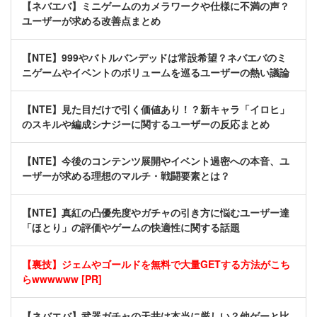
【ネバエバ】ミニゲームのカメラワークや仕様に不満の声？
ユーザーが求める改善点まとめ
【NTE】999やバトルバンデッドは常設希望？ネバエバのミ
ニゲームやイベントのボリュームを巡るユーザーの熱い議論
【NTE】見た目だけで引く価値あり！？新キャラ「イロヒ」
のスキルや編成シナジーに関するユーザーの反応まとめ
【NTE】今後のコンテンツ展開やイベント過密への本音、ユ
ーザーが求める理想のマルチ・戦闘要素とは？
【NTE】真紅の凸優先度やガチャの引き方に悩むユーザー達
「ほとり」の評価やゲームの快適性に関する話題
【裏技】ジェムやゴールドを無料で大量GETする方法がこち
らwwwwww [PR]
【ネバエバ】武器ガチャの天井は本当に厳しい？他ゲーと比