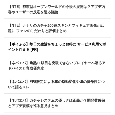
【NTE】都市型オープンワールドの今後の展開は？アプデ内
容やユーザーの反応を巡る議論
【NTE】ナナリのガチャ200連スキンとフィギュア画像が話
題に ファンのこだわりと評価まとめ
【ポイふる】毎日の生活をちょっとお得に サービス利用でポ
イント貯まる [PR]
【ネバエバ】焦熱11駅目を突破できないプレイヤーへ贈るア
ドバイスと育成優先度
【ネバエバ】FPS設定による車の挙動変化やUIの操作性につ
いて語るスレ
【ネバエバ】ガチャシステムの優しさは正義か？開発費確保
とアプデ規模を巡る意見まとめ