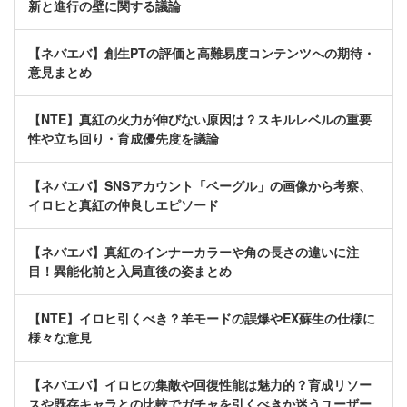
新と進行の壁に関する議論
【ネバエバ】創生PTの評価と高難易度コンテンツへの期待・
意見まとめ
【NTE】真紅の火力が伸びない原因は？スキルレベルの重要
性や立ち回り・育成優先度を議論
【ネバエバ】SNSアカウント「ベーグル」の画像から考察、
イロヒと真紅の仲良しエピソード
【ネバエバ】真紅のインナーカラーや角の長さの違いに注
目！異能化前と入局直後の姿まとめ
【NTE】イロヒ引くべき？羊モードの誤爆やEX蘇生の仕様に
様々な意見
【ネバエバ】イロヒの集敵や回復性能は魅力的？育成リソー
スや既存キャラとの比較でガチャを引くべきか迷うユーザー