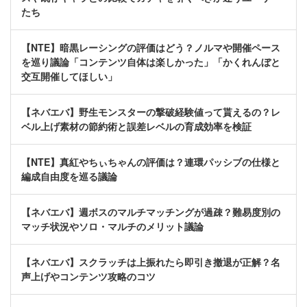
たち
【NTE】暗黒レーシングの評価はどう？ノルマや開催ペース
を巡り議論「コンテンツ自体は楽しかった」「かくれんぼと
交互開催してほしい」
【ネバエバ】野生モンスターの撃破経験値って貰えるの？レ
ベル上げ素材の節約術と誤差レベルの育成効率を検証
【NTE】真紅やちぃちゃんの評価は？連環パッシブの仕様と
編成自由度を巡る議論
【ネバエバ】週ボスのマルチマッチングが過疎？難易度別の
マッチ状況やソロ・マルチのメリット議論
【ネバエバ】スクラッチは上振れたら即引き撤退が正解？名
声上げやコンテンツ攻略のコツ