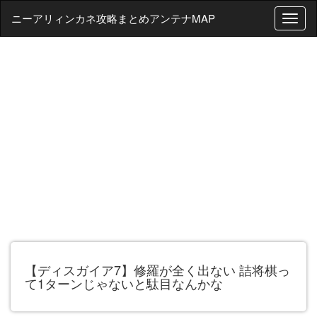
ニーアリィンカネ攻略まとめアンテナMAP
T
o
g
g
l
e
n
a
v
i
g
a
t
i
o
n
【ディスガイア7】修羅が全く出ない 詰将棋っ
て1ターンじゃないと駄目なんかな