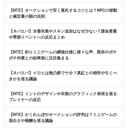
【NTE】オークションで安く落札するコツとは？NPCの挙動
と確定最小額の法則
【ネバエバ】水着衣装やスキン追加はなぜ少ない？課金要素
や季節イベントへの反応まとめ
【NTE】釣りミニゲームの網漁仕様に様々な声、既存のポチ
ポチ作業との効率差に注目集まる
【ネバエバ】イロヒは無凸餅で十分？真紅との相性や引くべ
きかを巡る議論
【NTE】ミントのデザインや衣装のグラフィック表現を巡る
プレイヤーの反応
【NTE】かくれんぼやオークションの評判は？ミニゲームの
面白さや報酬を巡る議論