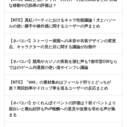
な移動や凸効果の評価は？
【NTE】真紅パーティにおけるキャラ性能議論！犬とハソー
ルの使い勝手や操作感に関するユーザーの声まとめ
【ネバエバ】ストーリー展開への本音や衣装デザインの変更
点、キャラクターの見た目に関する議論が白熱中
【ネバエバ】競馬やカジノの実装を望む声も?都市型OWなら
ではのゲーム内通貨の使い道やインフレ議論
【NTE】「999」の素材集めはフィールド狩りとどっちが
楽？周回効率やドロップ率を巡るユーザーの反応まとめ
【ネバエバ】かくれんぼイベントの評価は？前イベントより
面白いと概ね好評もPvP報酬への意見や改善を求める声が集
まる