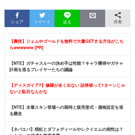
シェア
ツイート
共有
送る
【裏技】ジェムやゴールドを無料で大量GETする方法がこち
らwwwwww [PR]
【NTE】ガチャスルーの決め手は性能？キャラ獲得やガチャ
計画を巡るプレイヤーたちの議論
【ディスガイア7】修羅が全く出ない 詰将棋って1ターンじゃ
ないと駄目なんかな
【NTE】水着スキン登場への期待と販売形式・価格設定を巡
る懸念
【ネバエバ】残虹とダフォディールやレクイエムの相性は？