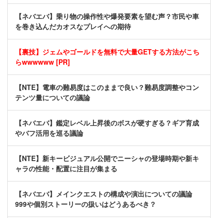
【ネバエバ】乗り物の操作性や爆発要素を望む声？市民や車
を巻き込んだカオスなプレイへの期待
【裏技】ジェムやゴールドを無料で大量GETする方法がこち
らwwwwww [PR]
【NTE】電車の難易度はこのままで良い？難易度調整やコン
テンツ量についての議論
【ネバエバ】鑑定レベル上昇後のボスが硬すぎる？ギア育成
やバフ活用を巡る議論
【NTE】新キービジュアル公開でニーシャの登場時期や新キ
ャラの性能・配置に注目が集まる
【ネバエバ】メインクエストの構成や演出についての議論
999や個別ストーリーの扱いはどうあるべき？