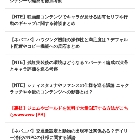
シナジーや編成を徹底考察
【NTE】映画館コンテンツでキャラが見せる固有セリフや行
動のギャップに関する雑談まとめ
【ネバエバ】ハウジング機能の操作性と満足度は？デフォル
ト配置やコピー機能への反応まとめ
【NTE】残虹実装後の環境はどうなる？パーティ編成の渋滞
とキャラ評価を巡る考察
【NTE】シティスタミナやファンスの仕様を巡る議論 ニャク
ラッチや今後のコンテンツへの影響とは？
【裏技】ジェムやゴールドを無料で大量GETする方法がこち
らwwwwww [PR]
【ネバエバ】交通量設定と動物の出現率は関係ある？デイリ
ー消化やNPCの仕様に関する議論