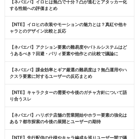
【ネバエバ】イロヒは無凸で十分？凸が進むとアタッカー化
する性能への評価まとめ
【NTE】イロヒの衣装やモーションの魅力とは？真紅や他キ
ャラとのデザイン比較と反応
【ネバエバ】アクション要素の難易度やバトルシステムはど
うあるべき？回避・パリィ要素や他作との比較で議論に
【ネバエバ】課金効率とギア厳選の難易度は？無凸運用やハ
クスラ要素に対するユーザーの反応まとめ
【NTE】キャラクターの需要や今後のガチャ方針について語
り合うスレ
【ネバエバ】ハリボテ店舗の営業開始やホラー要素の強化は
ある？都市探索の今後の展開とユーザーの期待
【NTE】先行配信の仕様やキャラ編成を巡りユーザー間で議