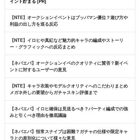
イント貯まる [PR]
【NTE】オークションイベントはブッパマン優位？遊び方や
利益の出し方を巡る反応
【NTE】イロヒや真紅など魅力的キャラの編成やストーリ
ー・グラフィックへの反応まとめ
【ネバエバ】オークションイベのクオリティに賛否？新イベ
ントに対するユーザーの意見
【NTE】キャラ衣装やモデルクオリティへのこだわりまとめ
メガネ外しの要望からガチャスキン評価まで
【ネバエバ】イロヒ確保は見送るべき？パーティ編成での強
みと引くべき理由を徹底議論
【ネバエバ】恒常スナイプは困難？ガチャの仕様や限定キャ
ラとの差別化について様々な意見