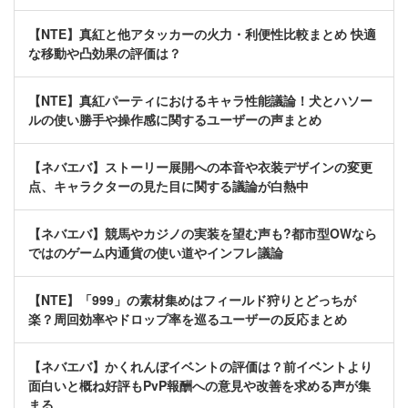
【NTE】真紅と他アタッカーの火力・利便性比較まとめ 快適
な移動や凸効果の評価は？
【NTE】真紅パーティにおけるキャラ性能議論！犬とハソー
ルの使い勝手や操作感に関するユーザーの声まとめ
【ネバエバ】ストーリー展開への本音や衣装デザインの変更
点、キャラクターの見た目に関する議論が白熱中
【ネバエバ】競馬やカジノの実装を望む声も?都市型OWなら
ではのゲーム内通貨の使い道やインフレ議論
【NTE】「999」の素材集めはフィールド狩りとどっちが
楽？周回効率やドロップ率を巡るユーザーの反応まとめ
【ネバエバ】かくれんぼイベントの評価は？前イベントより
面白いと概ね好評もPvP報酬への意見や改善を求める声が集
まる