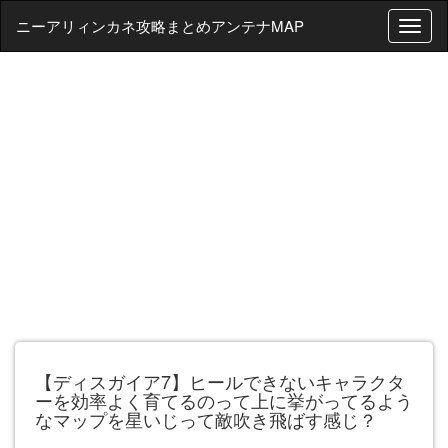
ニーアリィンカネ攻略まとめアンテナMAP
T
o
g
g
l
e
n
a
v
i
g
a
t
i
o
n
【ディスガイア7】ヒールできないキャラクタ
ーを効率よく育てるのって上に挙がってるよう
なマップを星いじって敵吹き飛ばす感じ？