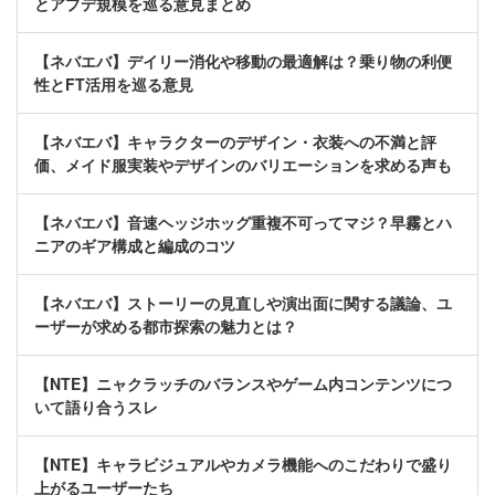
とアプデ規模を巡る意見まとめ
【ネバエバ】デイリー消化や移動の最適解は？乗り物の利便
性とFT活用を巡る意見
【ネバエバ】キャラクターのデザイン・衣装への不満と評
価、メイド服実装やデザインのバリエーションを求める声も
【ネバエバ】音速ヘッジホッグ重複不可ってマジ？早霧とハ
ニアのギア構成と編成のコツ
【ネバエバ】ストーリーの見直しや演出面に関する議論、ユ
ーザーが求める都市探索の魅力とは？
【NTE】ニャクラッチのバランスやゲーム内コンテンツにつ
いて語り合うスレ
【NTE】キャラビジュアルやカメラ機能へのこだわりで盛り
上がるユーザーたち