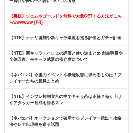
ー属性や夢の中の姿についての考察
【裏技】ジェムやゴールドを無料で大量GETする方法がこち
らwwwwww [PR]
【NTE】ナナリ復刻や新キャラ環境を巡る評価とガチャ計画
【NTE】新キャラ・イロヒの評価と使い道まとめ 創生弾幕や
全体回復、モチーフ武器の依存度について
【ネバエバ】今後のイベントや機能改善に求めるものは？プ
レイヤーたちの意見まとめ
【NTE】インフレ抑制宣言の中でキャラ凸は正解？売り上げ
やアタッカー育成を語るスレ
【ネバエバ】オークションで破産するプレイヤー続出？攻略
法やレア出現率を巡る話題