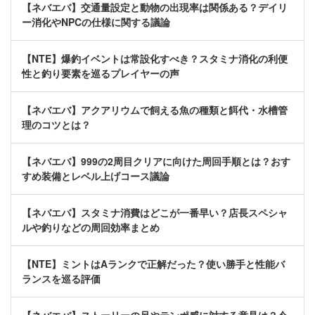
【ネバエバ】交通量設定と動物の出現率は関係ある？デイリ
ー消化やNPCの仕様に関する議論
【NTE】爆釣イベントは常設化すべき？スタミナ消化の利便
性と釣り要素を巡るプレイヤーの声
【ネバエバ】アクアリウムで飼える魚の種類と餌代・水槽管
理のコツとは？
【ネバエバ】999の2周目クリアに向けた周回手順とは？おす
すめ装備とレベル上げコース議論
【ネバエバ】スタミナ消費はどこが一番早い？店長スペシャ
ルや釣りなどの周回効率まとめ
【NTE】ミントはAランクで正解だった？使い勝手と性能バ
ランスを巡る評価