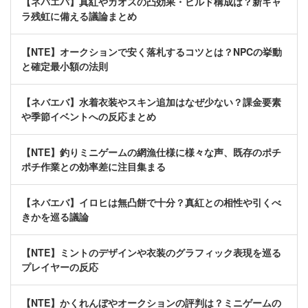
【ネバエバ】真紅やカオスの凸効果・ビルド構成は？新キャ
ラ残虹に備える議論まとめ
【NTE】オークションで安く落札するコツとは？NPCの挙動
と確定最小額の法則
【ネバエバ】水着衣装やスキン追加はなぜ少ない？課金要素
や季節イベントへの反応まとめ
【NTE】釣りミニゲームの網漁仕様に様々な声、既存のポチ
ポチ作業との効率差に注目集まる
【ネバエバ】イロヒは無凸餅で十分？真紅との相性や引くべ
きかを巡る議論
【NTE】ミントのデザインや衣装のグラフィック表現を巡る
プレイヤーの反応
【NTE】かくれんぼやオークションの評判は？ミニゲームの