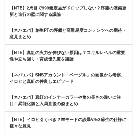
【NTE】2周目で999鑑定品がドロップしない？序盤の装備更
新と進行の壁に関する議論
【ネバエバ】創生PTの評価と高難易度コンテンツへの期待・
意見まとめ
【NTE】真紅の火力が伸びない原因は？スキルレベルの重要
性や立ち回り・育成優先度を議論
【ネバエバ】SNSアカウント「ベーグル」の画像から考察、
イロヒと真紅の仲良しエピソード
【ネバエバ】真紅のインナーカラーや角の長さの違いに注
目！異能化前と入局直後の姿まとめ
【NTE】イロヒ引くべき？羊モードの誤爆やEX蘇生の仕様に
様々な意見