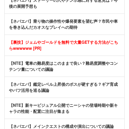
【ネバエバ】ストーリーの尺やテンポ感に対する意見は？今
後の展開予想も
【ネバエバ】乗り物の操作性や爆発要素を望む声？市民や車
を巻き込んだカオスなプレイへの期待
【裏技】ジェムやゴールドを無料で大量GETする方法がこち
らwwwwww [PR]
【NTE】電車の難易度はこのままで良い？難易度調整やコン
テンツ量についての議論
【ネバエバ】鑑定レベル上昇後のボスが硬すぎる？ギア育成
やバフ活用を巡る議論
【NTE】新キービジュアル公開でニーシャの登場時期や新キ
ャラの性能・配置に注目が集まる
【ネバエバ】メインクエストの構成や演出についての議論