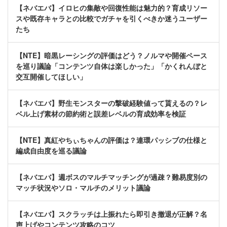
【ネバエバ】イロヒの集敵や回復性能は魅力的？育成リソー
スや既存キャラとの比較でガチャを引くべきか迷うユーザー
たち
【NTE】暗黒レーシングの評価はどう？ノルマや開催ペース
を巡り議論「コンテンツ自体は楽しかった」「かくれんぼと
交互開催してほしい」
【ネバエバ】野生モンスターの撃破経験値って貰えるの？レ
ベル上げ素材の節約術と誤差レベルの育成効率を検証
【NTE】真紅やちぃちゃんの評価は？連環パッシブの仕様と
編成自由度を巡る議論
【ネバエバ】週ボスのマルチマッチングが過疎？難易度別の
マッチ状況やソロ・マルチのメリット議論
【ネバエバ】スクラッチは上振れたら即引き撤退が正解？名
声上げやコンテンツ攻略のコツ