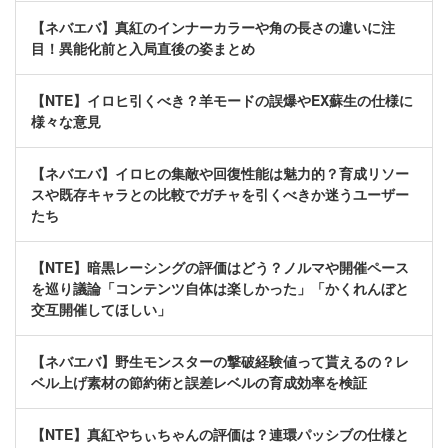
【ネバエバ】真紅のインナーカラーや角の長さの違いに注
目！異能化前と入局直後の姿まとめ
【NTE】イロヒ引くべき？羊モードの誤爆やEX蘇生の仕様に
様々な意見
【ネバエバ】イロヒの集敵や回復性能は魅力的？育成リソー
スや既存キャラとの比較でガチャを引くべきか迷うユーザー
たち
【NTE】暗黒レーシングの評価はどう？ノルマや開催ペース
を巡り議論「コンテンツ自体は楽しかった」「かくれんぼと
交互開催してほしい」
【ネバエバ】野生モンスターの撃破経験値って貰えるの？レ
ベル上げ素材の節約術と誤差レベルの育成効率を検証
【NTE】真紅やちぃちゃんの評価は？連環パッシブの仕様と