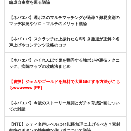
編成自由度を巡る議論
【ネバエバ】週ボスのマルチマッチングが過疎？難易度別の
マッチ状況やソロ・マルチのメリット議論
【ネバエバ】スクラッチは上振れたら即引き撤退が正解？名
声上げやコンテンツ攻略のコツ
【ネバエバ】かくれんぼで鬼を翻弄する強ポジや裏技テクニ
ック、病院マップの攻略法まとめ
【裏技】ジェムやゴールドを無料で大量GETする方法がこち
らwwwwww [PR]
【ネバエバ】今後のストーリー展開とガチャ育成計画につい
ての雑談
【NTE】シティ名声レベルは41以降無理に上げるべき？素材
交換やボタンの効率的な使い道について議論