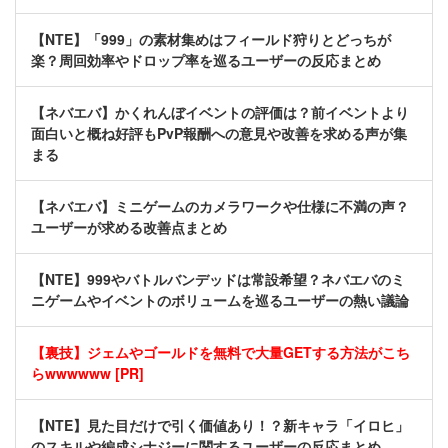
【NTE】「999」の素材集めはフィールド狩りとどっちが
楽？周回効率やドロップ率を巡るユーザーの反応まとめ
【ネバエバ】かくれんぼイベントの評価は？前イベントより
面白いと概ね好評もPvP報酬への意見や改善を求める声が集
まる
【ネバエバ】ミニゲームのカメラワークや仕様に不満の声？
ユーザーが求める改善点まとめ
【NTE】999やバトルバンデッドは常設希望？ネバエバのミ
ニゲームやイベントのボリュームを巡るユーザーの熱い議論
【裏技】ジェムやゴールドを無料で大量GETする方法がこち
らwwwwww [PR]
【NTE】見た目だけで引く価値あり！？新キャラ「イロヒ」
のスキルや編成シナジーに関するユーザーの反応まとめ