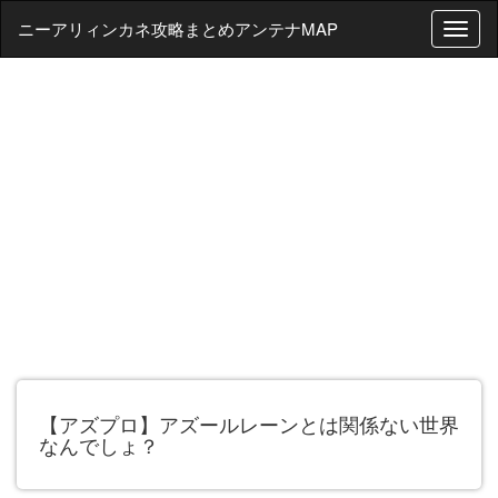
ニーアリィンカネ攻略まとめアンテナMAP
T
o
g
g
l
e
n
a
v
i
g
a
t
i
o
n
【アズプロ】アズールレーンとは関係ない世界
なんでしょ？