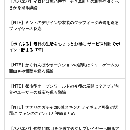
【ネバエバ】イロヒは無凸餅で十分？真紅との相性や引くべ
きかを巡る議論
【NTE】ミントのデザインや衣装のグラフィック表現を巡る
プレイヤーの反応
【ポイふる】毎日の生活をちょっとお得に サービス利用でポ
イント貯まる [PR]
【NTE】かくれんぼやオークションの評判は？ミニゲームの
面白さや報酬を巡る議論
【NTE】都市型オープンワールドの今後の展開は？アプデ内
容やユーザーの反応を巡る議論
【NTE】ナナリのガチャ200連スキンとフィギュア画像が話
題に ファンのこだわりと評価まとめ
【ネバエバ】焦熱11駅目を突破できないプレイヤーへ贈るア