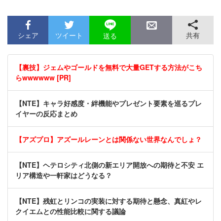
シェア
ツイート
共有
送る
【裏技】ジェムやゴールドを無料で大量GETする方法がこち
らwwwwww [PR]
【NTE】キャラ好感度・絆機能やプレゼント要素を巡るプレ
イヤーの反応まとめ
【アズプロ】アズールレーンとは関係ない世界なんでしょ？
【NTE】ヘテロシティ北側の新エリア開放への期待と不安 エ
リア構造や一軒家はどうなる？
【NTE】残虹とリンコの実装に対する期待と懸念、真紅やレ
クイエムとの性能比較に関する議論