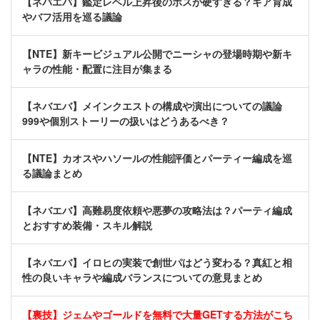
【ネバエバ】鑑定レベル上昇後のボスが硬すぎる？ギア育成
やバフ活用を巡る議論
【NTE】新キービジュアル公開でニーシャの登場時期や新キ
ャラの性能・配置に注目が集まる
【ネバエバ】メインクエストの構成や演出についての議論
999や個別ストーリーの扱いはどうあるべき？
【NTE】カオスやハソールの性能評価とパーティー編成を巡
る議論まとめ
【ネバエバ】高難易度依頼や悪夢の攻略法は？パーティ編成
とおすすめ装備・スキル解説
【ネバエバ】イロヒの実装で創世パはどう変わる？真紅と相
性の良いキャラや編成バランスについての意見まとめ
【裏技】ジェムやゴールドを無料で大量GETする方法がこち