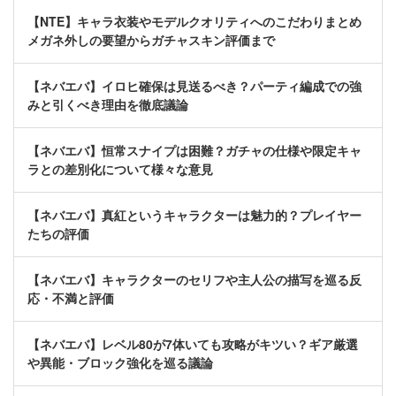
【NTE】キャラ衣装やモデルクオリティへのこだわりまとめ
メガネ外しの要望からガチャスキン評価まで
【ネバエバ】イロヒ確保は見送るべき？パーティ編成での強
みと引くべき理由を徹底議論
【ネバエバ】恒常スナイプは困難？ガチャの仕様や限定キャ
ラとの差別化について様々な意見
【ネバエバ】真紅というキャラクターは魅力的？プレイヤー
たちの評価
【ネバエバ】キャラクターのセリフや主人公の描写を巡る反
応・不満と評価
【ネバエバ】レベル80が7体いても攻略がキツい？ギア厳選
や異能・ブロック強化を巡る議論