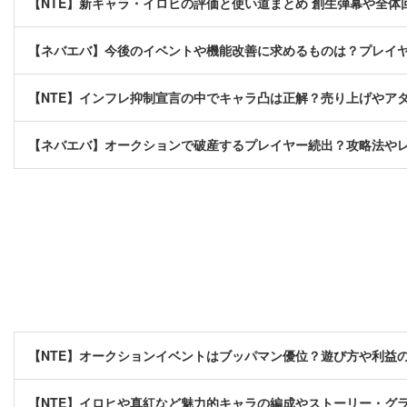
【NTE】新キャラ・イロヒの評価と使い道まとめ 創生弾幕や全
【ネバエバ】今後のイベントや機能改善に求めるものは？プレイ
【NTE】インフレ抑制宣言の中でキャラ凸は正解？売り上げやア
【ネバエバ】オークションで破産するプレイヤー続出？攻略法や
【NTE】オークションイベントはブッパマン優位？遊び方や利益
【NTE】イロヒや真紅など魅力的キャラの編成やストーリー・グ