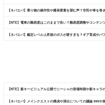
【ネバエバ】乗り物の操作性や爆発要素を望む声？市民や車を巻
【NTE】電車の難易度はこのままで良い？難易度調整やコンテン
【ネバエバ】鑑定レベル上昇後のボスが硬すぎる？ギア育成やバ
【NTE】新キービジュアル公開でニーシャの登場時期や新キャラ
【ネバエバ】メインクエストの構成や演出についての議論 999や