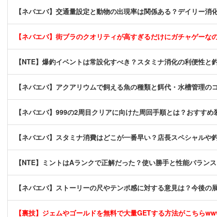
【ネバエバ】交通量設定と動物の出現率は関係ある？デイリー消化
【ネバエバ】街ブラのクオリティが高すぎるだけにガチャゲーな
【NTE】爆釣イベントは常設化すべき？スタミナ消化の利便性と
【ネバエバ】アクアリウムで飼える魚の種類と餌代・水槽管理の
【ネバエバ】999の2周目クリアに向けた周回手順とは？おすす
【ネバエバ】スタミナ消費はどこが一番早い？店長スペシャルや
【NTE】ミントはAランクで正解だった？使い勝手と性能バラン
【ネバエバ】ストーリーの尺やテンポ感に対する意見は？今後の
【裏技】ジェムやゴールドを無料で大量GETする方法がこちらwwww