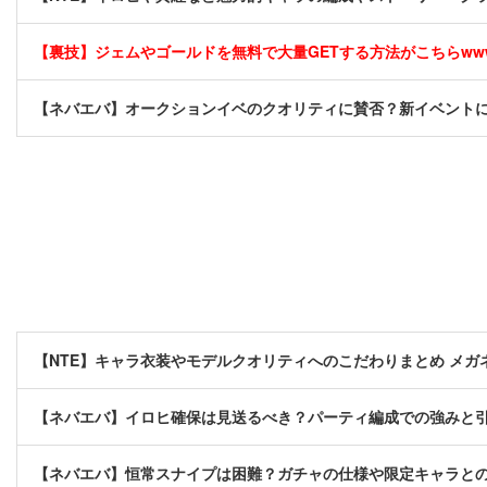
【裏技】ジェムやゴールドを無料で大量GETする方法がこちらwwww
【ネバエバ】オークションイベのクオリティに賛否？新イベント
【NTE】キャラ衣装やモデルクオリティへのこだわりまとめ メ
【ネバエバ】イロヒ確保は見送るべき？パーティ編成での強みと
【ネバエバ】恒常スナイプは困難？ガチャの仕様や限定キャラと