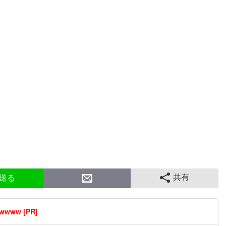
共有
送る
ww [PR]