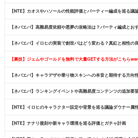
【NTE】カオスやハソールの性能評価とパーティー編成を巡る議
【ネバエバ】高難易度依頼や悪夢の攻略法は？パーティ編成とお
【ネバエバ】イロヒの実装で創世パはどう変わる？真紅と相性の
【裏技】ジェムやゴールドを無料で大量GETする方法がこちらwwww
【ネバエバ】キャラデザや乗り物スキンへの本音と期待する方向
【ネバエバ】ランキングイベントや高難易度コンテンツの追加要
【NTE】イロヒのキャラクター設定や背景を巡る議論ダウナー属
【NTE】ナナリ復刻や新キャラ環境を巡る評価とガチャ計画