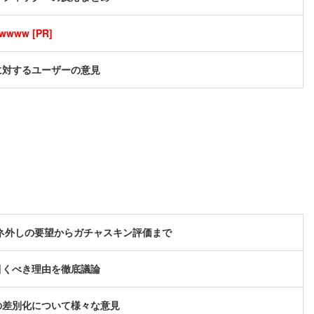
ww [PR]
に対するユーザーの意見
ガネ外しの要望からガチャスキン評価まで
引くべき理由を徹底議論
の差別化について様々な意見