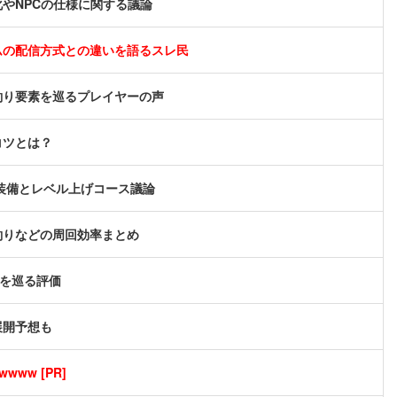
やNPCの仕様に関する議論
ムの配信方式との違いを語るスレ民
釣り要素を巡るプレイヤーの声
コツとは？
め装備とレベル上げコース議論
釣りなどの周回効率まとめ
スを巡る評価
展開予想も
ww [PR]