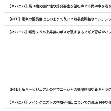
【ネバエバ】乗り物の操作性や爆発要素を望む声？市民や車を巻
【NTE】電車の難易度はこのままで良い？難易度調整やコンテン
【ネバエバ】鑑定レベル上昇後のボスが硬すぎる？ギア育成やバ
【NTE】新キービジュアル公開でニーシャの登場時期や新キャラ
【ネバエバ】メインクエストの構成や演出についての議論 999や