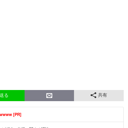
共有
送る
ww [PR]