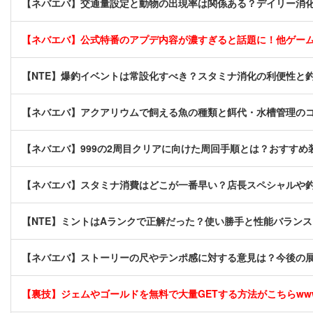
【ネバエバ】交通量設定と動物の出現率は関係ある？デイリー消化
【ネバエバ】公式特番のアプデ内容が濃すぎると話題に！他ゲー
【NTE】爆釣イベントは常設化すべき？スタミナ消化の利便性と
【ネバエバ】アクアリウムで飼える魚の種類と餌代・水槽管理の
【ネバエバ】999の2周目クリアに向けた周回手順とは？おすす
【ネバエバ】スタミナ消費はどこが一番早い？店長スペシャルや
【NTE】ミントはAランクで正解だった？使い勝手と性能バラン
【ネバエバ】ストーリーの尺やテンポ感に対する意見は？今後の
【裏技】ジェムやゴールドを無料で大量GETする方法がこちらwwww