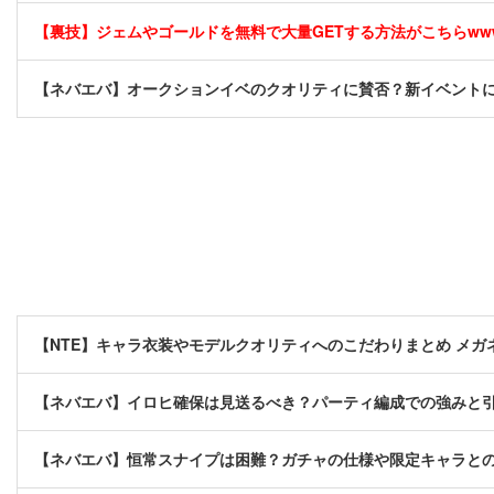
【裏技】ジェムやゴールドを無料で大量GETする方法がこちらwwww
【ネバエバ】オークションイベのクオリティに賛否？新イベント
【NTE】キャラ衣装やモデルクオリティへのこだわりまとめ メ
【ネバエバ】イロヒ確保は見送るべき？パーティ編成での強みと
【ネバエバ】恒常スナイプは困難？ガチャの仕様や限定キャラと