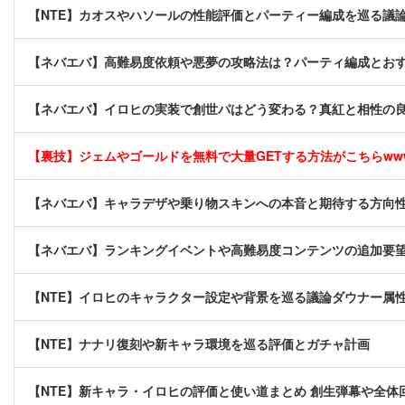
【NTE】カオスやハソールの性能評価とパーティー編成を巡る議
【ネバエバ】高難易度依頼や悪夢の攻略法は？パーティ編成とお
【ネバエバ】イロヒの実装で創世パはどう変わる？真紅と相性の
【裏技】ジェムやゴールドを無料で大量GETする方法がこちらwwww
【ネバエバ】キャラデザや乗り物スキンへの本音と期待する方向
【ネバエバ】ランキングイベントや高難易度コンテンツの追加要
【NTE】イロヒのキャラクター設定や背景を巡る議論ダウナー属
【NTE】ナナリ復刻や新キャラ環境を巡る評価とガチャ計画
【NTE】新キャラ・イロヒの評価と使い道まとめ 創生弾幕や全