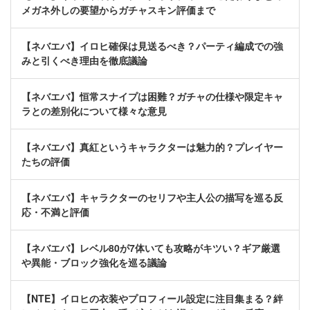
メガネ外しの要望からガチャスキン評価まで
【ネバエバ】イロヒ確保は見送るべき？パーティ編成での強
みと引くべき理由を徹底議論
【ネバエバ】恒常スナイプは困難？ガチャの仕様や限定キャ
ラとの差別化について様々な意見
【ネバエバ】真紅というキャラクターは魅力的？プレイヤー
たちの評価
【ネバエバ】キャラクターのセリフや主人公の描写を巡る反
応・不満と評価
【ネバエバ】レベル80が7体いても攻略がキツい？ギア厳選
や異能・ブロック強化を巡る議論
【NTE】イロヒの衣装やプロフィール設定に注目集まる？絆