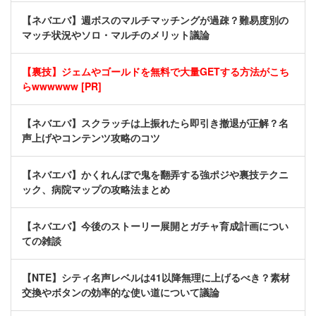
【ネバエバ】週ボスのマルチマッチングが過疎？難易度別の
マッチ状況やソロ・マルチのメリット議論
【裏技】ジェムやゴールドを無料で大量GETする方法がこち
らwwwwww [PR]
【ネバエバ】スクラッチは上振れたら即引き撤退が正解？名
声上げやコンテンツ攻略のコツ
【ネバエバ】かくれんぼで鬼を翻弄する強ポジや裏技テクニ
ック、病院マップの攻略法まとめ
【ネバエバ】今後のストーリー展開とガチャ育成計画につい
ての雑談
【NTE】シティ名声レベルは41以降無理に上げるべき？素材
交換やボタンの効率的な使い道について議論