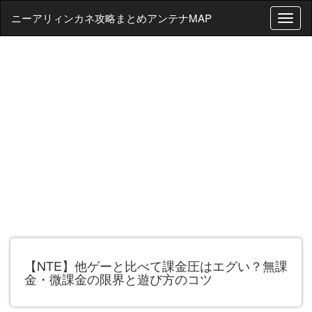
ニーアリィンカネ攻略まとめアンテナMAP
T
o
g
g
l
e
n
a
v
i
g
a
t
i
o
n
【NTE】他ゲーと比べて課金圧はエグい？無課
金・微課金の限界と遊び方のコツ