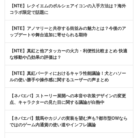
【NTE】レクイエムのポルシェアイコンの入手方法は？海外
コラボ限定で話題に
【NTE】アノマリーと共存する街並みの魅力とは？今後のア
ップデートや舞台追加に寄せられる期待
【NTE】真紅と他アタッカーの火力・利便性比較まとめ 快適
な移動や凸効果の評価は？
【NTE】真紅パーティにおけるキャラ性能議論！犬とハソー
ルの使い勝手や操作感に関するユーザーの声まとめ
【ネバエバ】ストーリー展開への本音や衣装デザインの変更
点、キャラクターの見た目に関する議論が白熱中
【ネバエバ】競馬やカジノの実装を望む声も?都市型OWなら
ではのゲーム内通貨の使い道やインフレ議論