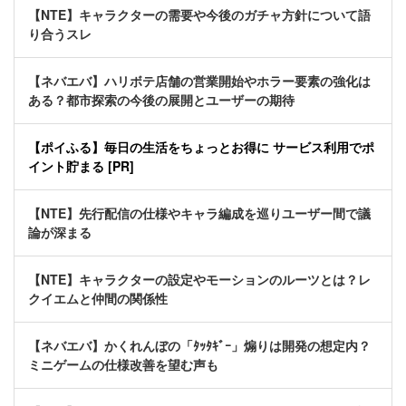
【NTE】キャラクターの需要や今後のガチャ方針について語
り合うスレ
【ネバエバ】ハリボテ店舗の営業開始やホラー要素の強化は
ある？都市探索の今後の展開とユーザーの期待
【ポイふる】毎日の生活をちょっとお得に サービス利用でポ
イント貯まる [PR]
【NTE】先行配信の仕様やキャラ編成を巡りユーザー間で議
論が深まる
【NTE】キャラクターの設定やモーションのルーツとは？レ
クイエムと仲間の関係性
【ネバエバ】かくれんぼの「ﾀｯﾀｷﾞｰ」煽りは開発の想定内？
ミニゲームの仕様改善を望む声も