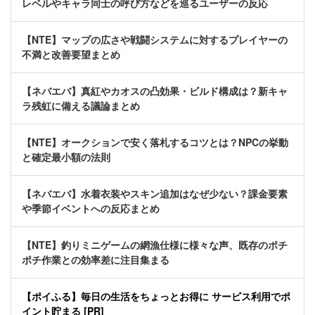
レベルやキャラ同士の呼び方などを巡るユーザーの反応
【NTE】マップの広さや戦闘システムに対するプレイヤーの
不満と改善要望まとめ
【ネバエバ】真紅やカオスの凸効果・ビルド構成は？新キャ
ラ残虹に備える議論まとめ
【NTE】オークションで安く落札するコツとは？NPCの挙動
と確定最小額の法則
【ネバエバ】水着衣装やスキン追加はなぜ少ない？課金要素
や季節イベントへの反応まとめ
【NTE】釣りミニゲームの網漁仕様に様々な声、既存のポチ
ポチ作業との効率差に注目集まる
【ポイふる】毎日の生活をちょっとお得に サービス利用でポ
イント貯まる [PR]