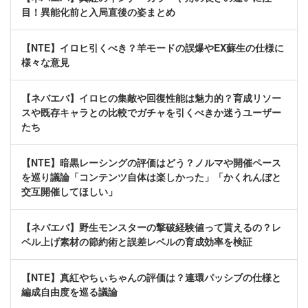
目！異能化前と入局直後の姿まとめ
【NTE】イロヒ引くべき？羊モードの誤爆やEX蘇生の仕様に
様々な意見
【ネバエバ】イロヒの集敵や回復性能は魅力的？育成リソー
スや既存キャラとの比較でガチャを引くべきか迷うユーザー
たち
【NTE】暗黒レーシングの評価はどう？ノルマや開催ペース
を巡り議論「コンテンツ自体は楽しかった」「かくれんぼと
交互開催してほしい」
【ネバエバ】野生モンスターの撃破経験値って貰えるの？レ
ベル上げ素材の節約術と誤差レベルの育成効率を検証
【NTE】真紅やちぃちゃんの評価は？連環パッシブの仕様と
編成自由度を巡る議論