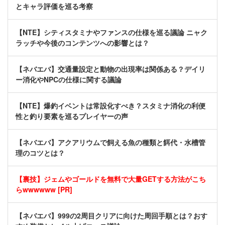
とキャラ評価を巡る考察
【NTE】シティスタミナやファンスの仕様を巡る議論 ニャク
ラッチや今後のコンテンツへの影響とは？
【ネバエバ】交通量設定と動物の出現率は関係ある？デイリ
ー消化やNPCの仕様に関する議論
【NTE】爆釣イベントは常設化すべき？スタミナ消化の利便
性と釣り要素を巡るプレイヤーの声
【ネバエバ】アクアリウムで飼える魚の種類と餌代・水槽管
理のコツとは？
【裏技】ジェムやゴールドを無料で大量GETする方法がこち
らwwwwww [PR]
【ネバエバ】999の2周目クリアに向けた周回手順とは？おす