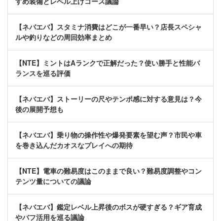
すめ装備とレベル上げコース議論
【ネバエバ】スタミナ消費はどこが一番早い？店長スペシャ
ルや釣りなどの周回効率まとめ
【NTE】ミントはAランクで正解だった？使い勝手と性能バ
ランスを巡る評価
【ネバエバ】ストーリーの尺やテンポ感に対する意見は？今
後の展開予想も
【ネバエバ】乗り物の操作性や爆発要素を望む声？市民や車
を巻き込んだカオスなプレイへの期待
【NTE】電車の難易度はこのままで良い？難易度調整やコン
テンツ量についての議論
【ネバエバ】鑑定レベル上昇後のボスが硬すぎる？ギア育成
やバフ活用を巡る議論