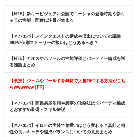
【NTE】新キービジュアル公開でニーシャの登場時期や新キ
ャラの性能・配置に注目が集まる
【ネバエバ】メインクエストの構成や演出についての議論
999や個別ストーリーの扱いはどうあるべき？
【NTE】カオスやハソールの性能評価とパーティー編成を巡
る議論まとめ
【裏技】ジェムやゴールドを無料で大量GETする方法がこち
らwwwwww [PR]
【ネバエバ】高難易度依頼や悪夢の攻略法は？パーティ編成
とおすすめ装備・スキル解説
【ネバエバ】イロヒの実装で創世パはどう変わる？真紅と相
性の良いキャラや編成バランスについての意見まとめ