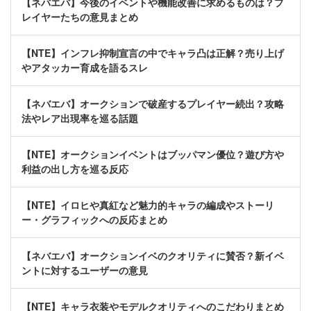
【ネバエバ】今後のイベントや機能改善に求めるものは？プ
レイヤーたちの意見まとめ
【NTE】インフレ抑制宣言の中でキャラ凸は正解？売り上げ
やアタッカー育成を語るスレ
【ネバエバ】オークションで破産するプレイヤー続出？攻略
法やレア出現率を巡る話題
【NTE】オークションイベントはブッパマン優位？遊び方や
利益の出し方を巡る反応
【NTE】イロヒや真紅など魅力的キャラの編成やストーリ
ー・グラフィックへの反応まとめ
【ネバエバ】オークションイベのクオリティに賛否？新イベ
ントに対するユーザーの意見
【NTE】キャラ衣装やモデルクオリティへのこだわりまとめ