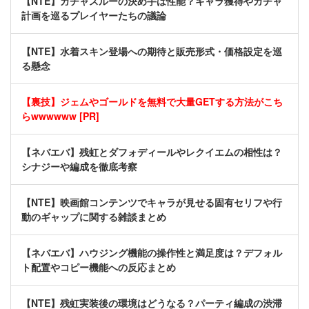
【NTE】ガチャスルーの決め手は性能？キャラ獲得やガチャ
計画を巡るプレイヤーたちの議論
【NTE】水着スキン登場への期待と販売形式・価格設定を巡
る懸念
【裏技】ジェムやゴールドを無料で大量GETする方法がこち
らwwwwww [PR]
【ネバエバ】残虹とダフォディールやレクイエムの相性は？
シナジーや編成を徹底考察
【NTE】映画館コンテンツでキャラが見せる固有セリフや行
動のギャップに関する雑談まとめ
【ネバエバ】ハウジング機能の操作性と満足度は？デフォル
ト配置やコピー機能への反応まとめ
【NTE】残虹実装後の環境はどうなる？パーティ編成の渋滞