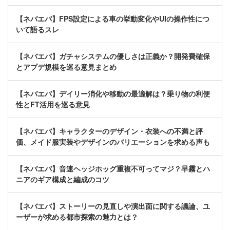
【ネバエバ】FPS設定による車の挙動変化やUIの操作性につ
いて語るスレ
【ネバエバ】ガチャシステムの優しさは正義か？開発費確保
とアプデ規模を巡る意見まとめ
【ネバエバ】デイリー消化や移動の最適解は？乗り物の利便
性とFT活用を巡る意見
【ネバエバ】キャラクターのデザイン・衣装への不満と評
価、メイド服実装やデザインのバリエーションを求める声も
【ネバエバ】音速ヘッジホッグ重複不可ってマジ？早霧とハ
ニアのギア構成と編成のコツ
【ネバエバ】ストーリーの見直しや演出面に関する議論、ユ
ーザーが求める都市探索の魅力とは？