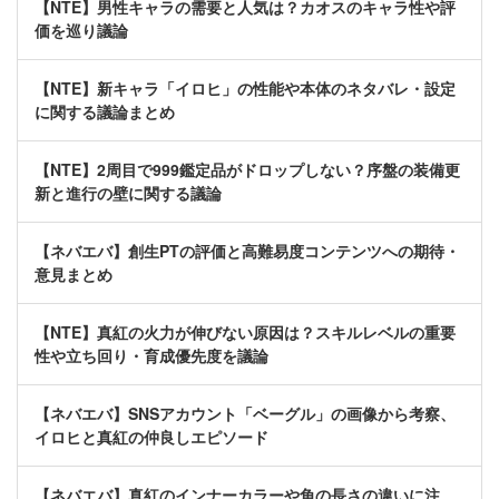
【NTE】男性キャラの需要と人気は？カオスのキャラ性や評
価を巡り議論
【NTE】新キャラ「イロヒ」の性能や本体のネタバレ・設定
に関する議論まとめ
【NTE】2周目で999鑑定品がドロップしない？序盤の装備更
新と進行の壁に関する議論
【ネバエバ】創生PTの評価と高難易度コンテンツへの期待・
意見まとめ
【NTE】真紅の火力が伸びない原因は？スキルレベルの重要
性や立ち回り・育成優先度を議論
【ネバエバ】SNSアカウント「ベーグル」の画像から考察、
イロヒと真紅の仲良しエピソード
【ネバエバ】真紅のインナーカラーや角の長さの違いに注