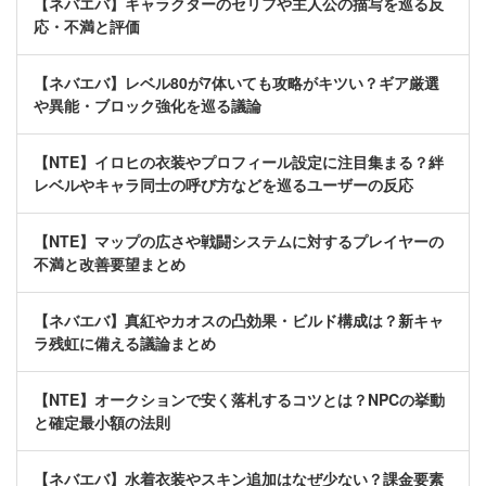
【ネバエバ】キャラクターのセリフや主人公の描写を巡る反
応・不満と評価
【ネバエバ】レベル80が7体いても攻略がキツい？ギア厳選
や異能・ブロック強化を巡る議論
【NTE】イロヒの衣装やプロフィール設定に注目集まる？絆
レベルやキャラ同士の呼び方などを巡るユーザーの反応
【NTE】マップの広さや戦闘システムに対するプレイヤーの
不満と改善要望まとめ
【ネバエバ】真紅やカオスの凸効果・ビルド構成は？新キャ
ラ残虹に備える議論まとめ
【NTE】オークションで安く落札するコツとは？NPCの挙動
と確定最小額の法則
【ネバエバ】水着衣装やスキン追加はなぜ少ない？課金要素