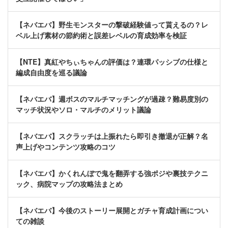
【ネバエバ】野生モンスターの撃破経験値って貰えるの？レ
ベル上げ素材の節約術と誤差レベルの育成効率を検証
【NTE】真紅やちぃちゃんの評価は？連環パッシブの仕様と
編成自由度を巡る議論
【ネバエバ】週ボスのマルチマッチングが過疎？難易度別の
マッチ状況やソロ・マルチのメリット議論
【ネバエバ】スクラッチは上振れたら即引き撤退が正解？名
声上げやコンテンツ攻略のコツ
【ネバエバ】かくれんぼで鬼を翻弄する強ポジや裏技テクニ
ック、病院マップの攻略法まとめ
【ネバエバ】今後のストーリー展開とガチャ育成計画につい
ての雑談