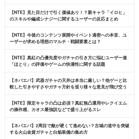
【NTE】見た目だけで引く価値あり！？新キャラ「イロヒ」
のスキルや編成シナジーに関するユーザーの反応まとめ
【NTE】今後のコンテンツ展開やイベント過密への本音、ユ
ーザーが求める理想のマルチ・戦闘要素とは？
【NTE】真紅の凸優先度やガチャの引き方に悩むユーザー達
「ほとり」の評価やゲームの快適性に関する話題
【ネバエバ】武器ガチャの天井は本当に厳しい？他ゲーと比
較した引きやすさやガチャ方針を巡り様々な意見が飛び交う
【NTE】限定キャラの凸は必須？真紅無凸運用やレクイエム
の操作感、カオス最強説などで盛り上がるスレ
【ネバエバ】2周目で敵が硬くて進めない？古城の道中を突破
する火山金貨ガチャと白焔装備の集め方