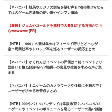
【ネバエバ】競馬やカジノの実装を望む声も?都市型OWなら
ではのゲーム内通貨の使い道やインフレ議論
【裏技】ジェムやゴールドを無料で大量GETする方法がこち
らwwwwww [PR]
【NTE】「999」の素材集めはフィールド狩りとどっちが
楽？周回効率やドロップ率を巡るユーザーの反応まとめ
【ネバエバ】かくれんぼイベントの評価は？前イベントより
面白いと概ね好評もPvP報酬への意見や改善を求める声が集
まる
【ネバエバ】ミニゲームのカメラワークや仕様に不満の声？
ユーザーが求める改善点まとめ
【NTE】999やバトルバンデッドは常設希望？ネバエバのミ
ニゲームやイベントのボリュームを巡るユーザーの熱い議論