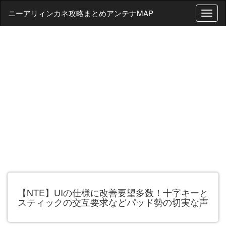
ニーアリィンカネ攻略まとめアンテナMAP
T
o
g
g
l
e
n
a
v
i
g
a
t
i
o
n
【NTE】UIの仕様に改善要望多数！十字キーと
スティックの交互要求などパッド勢の切実な声