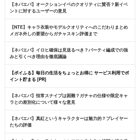
【ネバエバ】オークションイベのクオリティに賛否？新イベ
ントに対するユーザーの意見
【NTE】キャラ衣装やモデルクオリティへのこだわりまとめ
メガネ外しの要望からガチャスキン評価まで
【ネバエバ】イロヒ確保は見送るべき？パーティ編成での強
みと引くべき理由を徹底議論
【ポイふる】毎日の生活をちょっとお得に サービス利用でポ
イント貯まる [PR]
【ネバエバ】恒常スナイプは困難？ガチャの仕様や限定キャ
ラとの差別化について様々な意見
【ネバエバ】真紅というキャラクターは魅力的？プレイヤー
たちの評価