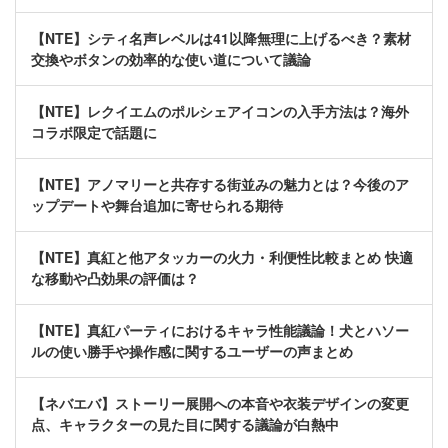
【NTE】シティ名声レベルは41以降無理に上げるべき？素材
交換やボタンの効率的な使い道について議論
【NTE】レクイエムのポルシェアイコンの入手方法は？海外
コラボ限定で話題に
【NTE】アノマリーと共存する街並みの魅力とは？今後のア
ップデートや舞台追加に寄せられる期待
【NTE】真紅と他アタッカーの火力・利便性比較まとめ 快適
な移動や凸効果の評価は？
【NTE】真紅パーティにおけるキャラ性能議論！犬とハソー
ルの使い勝手や操作感に関するユーザーの声まとめ
【ネバエバ】ストーリー展開への本音や衣装デザインの変更
点、キャラクターの見た目に関する議論が白熱中