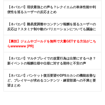
【ネバエバ】現状最強との声も？レクイエムの単体性能や利
便性を巡るユーザーの反応まとめ
【ネバエバ】難易度調整やコンテンツ報酬を巡るユーザーの
反応は？スタミナ制や敵のバリエーションについても議論に
【裏技】ジェムやゴールドを無料で大量GETする方法がこち
らwwwwww [PR]
【ネバエバ】マルチプレイでの放置行為は出禁にするべき？
新イベントの報酬仕様や仕様に対する期待と不安の声
【ネバエバ】バンケット復活要望やDPSカカシの機能改善な
ど、プレイヤーが求めるコンテンツ・練習部屋への不満と要
望まとめ