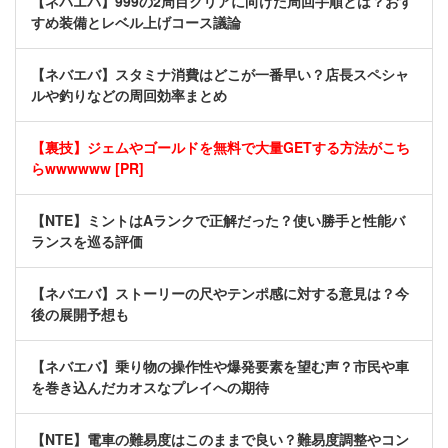
【ネバエバ】999の2周目クリアに向けた周回手順とは？おす
すめ装備とレベル上げコース議論
【ネバエバ】スタミナ消費はどこが一番早い？店長スペシャ
ルや釣りなどの周回効率まとめ
【裏技】ジェムやゴールドを無料で大量GETする方法がこち
らwwwwww [PR]
【NTE】ミントはAランクで正解だった？使い勝手と性能バ
ランスを巡る評価
【ネバエバ】ストーリーの尺やテンポ感に対する意見は？今
後の展開予想も
【ネバエバ】乗り物の操作性や爆発要素を望む声？市民や車
を巻き込んだカオスなプレイへの期待
【NTE】電車の難易度はこのままで良い？難易度調整やコン