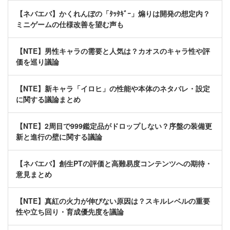
【ネバエバ】かくれんぼの「ﾀｯﾀｷﾞｰ」煽りは開発の想定内？
ミニゲームの仕様改善を望む声も
【NTE】男性キャラの需要と人気は？カオスのキャラ性や評
価を巡り議論
【NTE】新キャラ「イロヒ」の性能や本体のネタバレ・設定
に関する議論まとめ
【NTE】2周目で999鑑定品がドロップしない？序盤の装備更
新と進行の壁に関する議論
【ネバエバ】創生PTの評価と高難易度コンテンツへの期待・
意見まとめ
【NTE】真紅の火力が伸びない原因は？スキルレベルの重要
性や立ち回り・育成優先度を議論