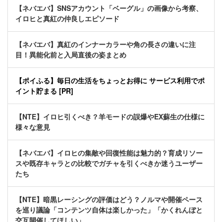
【ネバエバ】SNSアカウント「ベーグル」の画像から考察、
イロヒと真紅の仲良しエピソード
【ネバエバ】真紅のインナーカラーや角の長さの違いに注
目！異能化前と入局直後の姿まとめ
【ポイふる】毎日の生活をちょっとお得に サービス利用でポ
イント貯まる [PR]
【NTE】イロヒ引くべき？羊モードの誤爆やEX蘇生の仕様に
様々な意見
【ネバエバ】イロヒの集敵や回復性能は魅力的？育成リソー
スや既存キャラとの比較でガチャを引くべきか迷うユーザー
たち
【NTE】暗黒レーシングの評価はどう？ノルマや開催ペース
を巡り議論「コンテンツ自体は楽しかった」「かくれんぼと
交互開催してほしい」