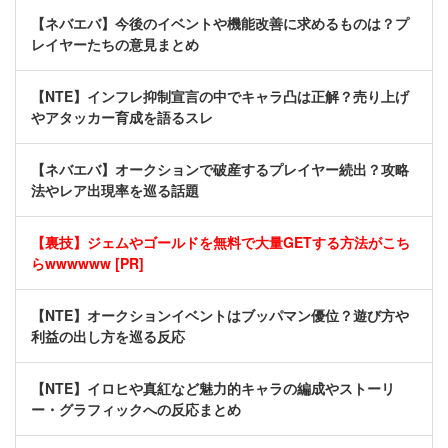
【ネバエバ】今後のイベントや機能改善に求めるものは？プ
レイヤーたちの意見まとめ
【NTE】インフレ抑制宣言の中でキャラ凸は正解？売り上げ
やアタッカー育成を語るスレ
【ネバエバ】オークションで破産するプレイヤー続出？攻略
法やレア出現率を巡る話題
【裏技】ジェムやゴールドを無料で大量GETする方法がこち
らwwwwww [PR]
【NTE】オークションイベントはブッパマン優位？遊び方や
利益の出し方を巡る反応
【NTE】イロヒや真紅など魅力的キャラの編成やストーリ
ー・グラフィックへの反応まとめ