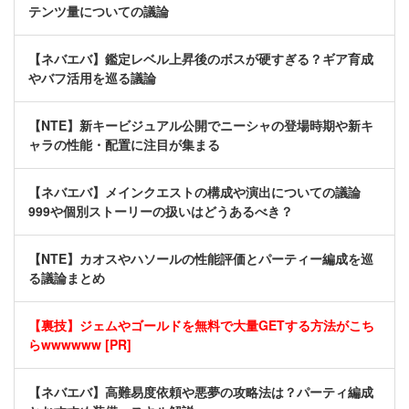
テンツ量についての議論
【ネバエバ】鑑定レベル上昇後のボスが硬すぎる？ギア育成
やバフ活用を巡る議論
【NTE】新キービジュアル公開でニーシャの登場時期や新キ
ャラの性能・配置に注目が集まる
【ネバエバ】メインクエストの構成や演出についての議論
999や個別ストーリーの扱いはどうあるべき？
【NTE】カオスやハソールの性能評価とパーティー編成を巡
る議論まとめ
【裏技】ジェムやゴールドを無料で大量GETする方法がこち
らwwwwww [PR]
【ネバエバ】高難易度依頼や悪夢の攻略法は？パーティ編成