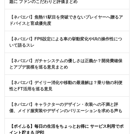
題に ファンのこだわりと評価まとめ
【ネバエバ】焦熱11駅目を突破できないプレイヤーへ贈るア
ドバイスと育成優先度
【ネバエバ】FPS設定による車の挙動変化やUIの操作性につ
いて語るスレ
【ネバエバ】ガチャシステムの優しさは正義か？開発費確保
とアプデ規模を巡る意見まとめ
【ネバエバ】デイリー消化や移動の最適解は？乗り物の利便
性とFT活用を巡る意見
【ネバエバ】キャラクターのデザイン・衣装への不満と評
価、メイド服実装やデザインのバリエーションを求める声も
【ポイふる】毎日の生活をちょっとお得に サービス利用でポ
イント貯まる [PR]