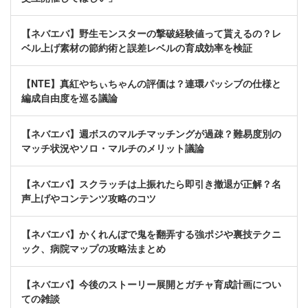
【ネバエバ】野生モンスターの撃破経験値って貰えるの？レ
ベル上げ素材の節約術と誤差レベルの育成効率を検証
【NTE】真紅やちぃちゃんの評価は？連環パッシブの仕様と
編成自由度を巡る議論
【ネバエバ】週ボスのマルチマッチングが過疎？難易度別の
マッチ状況やソロ・マルチのメリット議論
【ネバエバ】スクラッチは上振れたら即引き撤退が正解？名
声上げやコンテンツ攻略のコツ
【ネバエバ】かくれんぼで鬼を翻弄する強ポジや裏技テクニ
ック、病院マップの攻略法まとめ
【ネバエバ】今後のストーリー展開とガチャ育成計画につい
ての雑談