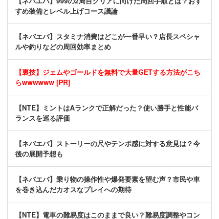
【ネバエバ】999の2周目クリアに向けた周回手順とは？おす
すめ装備とレベル上げコース議論
【ネバエバ】スタミナ消費はどこが一番早い？店長スペシャ
ルや釣りなどの周回効率まとめ
【裏技】ジェムやゴールドを無料で大量GETする方法がこち
らwwwwww [PR]
【NTE】ミントはAランクで正解だった？使い勝手と性能バ
ランスを巡る評価
【ネバエバ】ストーリーの尺やテンポ感に対する意見は？今
後の展開予想も
【ネバエバ】乗り物の操作性や爆発要素を望む声？市民や車
を巻き込んだカオスなプレイへの期待
【NTE】電車の難易度はこのままで良い？難易度調整やコン