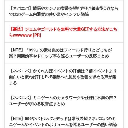
【ネバエバ】競馬やカジノの実装を望む声も?都市型OWなら
ではのゲーム内通貨の使い道やインフレ議論
【裏技】ジェムやゴールドを無料で大量GETする方法がこち
らwwwwww [PR]
【NTE】「999」の素材集めはフィールド狩りとどっちが
楽？周回効率やドロップ率を巡るユーザーの反応まとめ
【ネバエバ】かくれんぼイベントの評価は？前イベントより
面白いと概ね好評もPvP報酬への意見や改善を求める声が集
まる
【ネバエバ】ミニゲームのカメラワークや仕様に不満の声？
ユーザーが求める改善点まとめ
【NTE】999やバトルバンデッドは常設希望？ネバエバのミ
ニゲームやイベントのボリュームを巡るユーザーの熱い議論