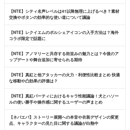
【NTE】シティ名声レベルは41以降無理に上げるべき？素材
交換やボタンの効率的な使い道について議論
【NTE】レクイエムのポルシェアイコンの入手方法は？海外
コラボ限定で話題に
【NTE】アノマリーと共存する街並みの魅力とは？今後のア
ップデートや舞台追加に寄せられる期待
【NTE】真紅と他アタッカーの火力・利便性比較まとめ 快適
な移動や凸効果の評価は？
【NTE】真紅パーティにおけるキャラ性能議論！犬とハソー
ルの使い勝手や操作感に関するユーザーの声まとめ
【ネバエバ】ストーリー展開への本音や衣装デザインの変更
点、キャラクターの見た目に関する議論が白熱中