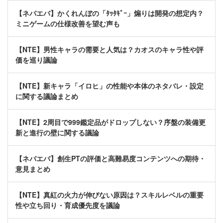
【ネバエバ】かくれんぼの「ﾀｯﾀｷﾞｰ」煽りは開発の想定内？
ミニゲームの仕様改善を望む声も
【NTE】男性キャラの需要と人気は？カオスのキャラ性や評
価を巡り議論
【NTE】新キャラ「イロヒ」の性能や本体のネタバレ・設定
に関する議論まとめ
【NTE】2周目で999鑑定品がドロップしない？序盤の装備更
新と進行の壁に関する議論
【ネバエバ】創生PTの評価と高難易度コンテンツへの期待・
意見まとめ
【NTE】真紅の火力が伸びない原因は？スキルレベルの重要
性や立ち回り・育成優先度を議論