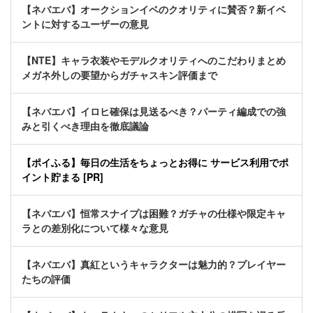
【ネバエバ】オークションイベのクオリティに賛否？新イベ
ントに対するユーザーの意見
【NTE】キャラ衣装やモデルクオリティへのこだわりまとめ
メガネ外しの要望からガチャスキン評価まで
【ネバエバ】イロヒ確保は見送るべき？パーティ編成での強
みと引くべき理由を徹底議論
【ポイふる】毎日の生活をちょっとお得に サービス利用でポ
イント貯まる [PR]
【ネバエバ】恒常スナイプは困難？ガチャの仕様や限定キャ
ラとの差別化について様々な意見
【ネバエバ】真紅というキャラクターは魅力的？プレイヤー
たちの評価