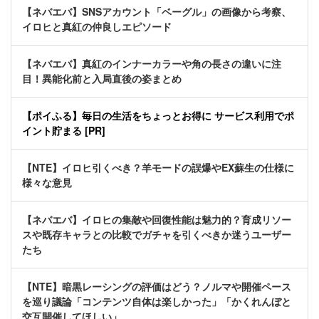
【ネバエバ】SNSアカウント「ベーグル」の画像から考察、
イロヒと真紅の仲良しエピソード
【ネバエバ】真紅のインナーカラーや角の長さの違いに注
目！異能化前と入局直後の姿まとめ
【ポイふる】毎日の生活をちょっとお得に サービス利用でポ
イント貯まる [PR]
【NTE】イロヒ引くべき？羊モードの誤爆やEX蘇生の仕様に
様々な意見
【ネバエバ】イロヒの集敵や回復性能は魅力的？育成リソー
スや既存キャラとの比較でガチャを引くべきか迷うユーザー
たち
【NTE】暗黒レーシングの評価はどう？ノルマや開催ペース
を巡り議論「コンテンツ自体は楽しかった」「かくれんぼと
交互開催してほしい」