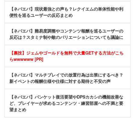
【ネバエバ】現状最強との声も？レクイエムの単体性能や利
便性を巡るユーザーの反応まとめ
【ネバエバ】難易度調整やコンテンツ報酬を巡るユーザーの
反応は？スタミナ制や敵のバリエーションについても議論に
【裏技】ジェムやゴールドを無料で大量GETする方法がこち
らwwwwww [PR]
【ネバエバ】マルチプレイでの放置行為は出禁にするべき？
新イベントの報酬仕様や仕様に対する期待と不安の声
【ネバエバ】バンケット復活要望やDPSカカシの機能改善な
ど、プレイヤーが求めるコンテンツ・練習部屋への不満と要
望まとめ