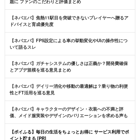
題に ファンのこだわりと評価まとめ
【ネバエバ】焦熱11駅目を突破できないプレイヤーへ贈るア
ドバイスと育成優先度
【ネバエバ】FPS設定による車の挙動変化やUIの操作性につ
いて語るスレ
【ネバエバ】ガチャシステムの優しさは正義か？開発費確保
とアプデ規模を巡る意見まとめ
【ネバエバ】デイリー消化や移動の最適解は？乗り物の利便
性とFT活用を巡る意見
【ネバエバ】キャラクターのデザイン・衣装への不満と評
価、メイド服実装やデザインのバリエーションを求める声も
【ポイふる】毎日の生活をちょっとお得に サービス利用でポ
イント貯まる [PR]