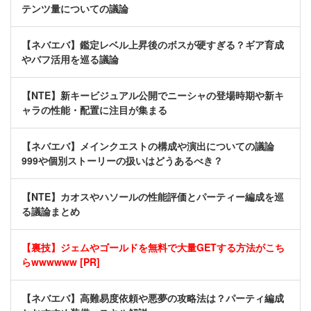
テンツ量についての議論
【ネバエバ】鑑定レベル上昇後のボスが硬すぎる？ギア育成
やバフ活用を巡る議論
【NTE】新キービジュアル公開でニーシャの登場時期や新キ
ャラの性能・配置に注目が集まる
【ネバエバ】メインクエストの構成や演出についての議論
999や個別ストーリーの扱いはどうあるべき？
【NTE】カオスやハソールの性能評価とパーティー編成を巡
る議論まとめ
【裏技】ジェムやゴールドを無料で大量GETする方法がこち
らwwwwww [PR]
【ネバエバ】高難易度依頼や悪夢の攻略法は？パーティ編成