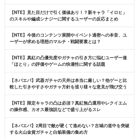
【NTE】見た目だけで引く価値あり！？新キャラ「イロヒ」
のスキルや編成シナジーに関するユーザーの反応まとめ
【NTE】今後のコンテンツ展開やイベント過密への本音、ユ
ーザーが求める理想のマルチ・戦闘要素とは？
【NTE】真紅の凸優先度やガチャの引き方に悩むユーザー達
「ほとり」の評価やゲームの快適性に関する話題
【ネバエバ】武器ガチャの天井は本当に厳しい？他ゲーと比
較した引きやすさやガチャ方針を巡り様々な意見が飛び交う
【NTE】限定キャラの凸は必須？真紅無凸運用やレクイエム
の操作感、カオス最強説などで盛り上がるスレ
【ネバエバ】2周目で敵が硬くて進めない？古城の道中を突破
する火山金貨ガチャと白焔装備の集め方