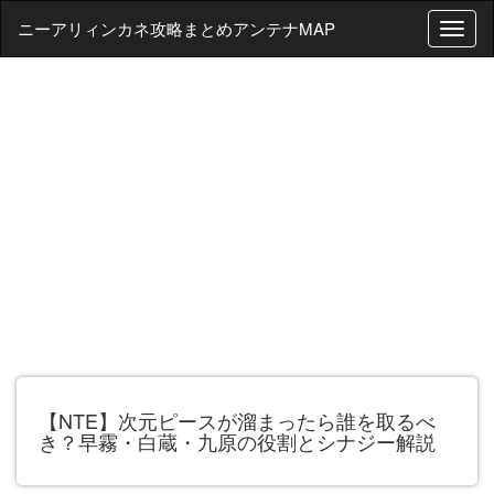
ニーアリィンカネ攻略まとめアンテナMAP
T
o
g
g
l
e
n
a
v
i
g
a
t
i
o
n
【NTE】次元ピースが溜まったら誰を取るべ
き？早霧・白蔵・九原の役割とシナジー解説