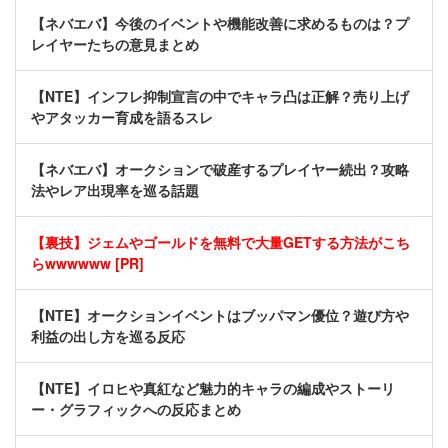
【ネバエバ】今後のイベントや機能改善に求めるものは？プ
レイヤーたちの意見まとめ
【NTE】インフレ抑制宣言の中でキャラ凸は正解？売り上げ
やアタッカー育成を語るスレ
【ネバエバ】オークションで破産するプレイヤー続出？攻略
法やレア出現率を巡る話題
【裏技】ジェムやゴールドを無料で大量GETする方法がこち
らwwwwww [PR]
【NTE】オークションイベントはブッパマン優位？遊び方や
利益の出し方を巡る反応
【NTE】イロヒや真紅など魅力的キャラの編成やストーリ
ー・グラフィックへの反応まとめ