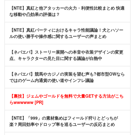
【NTE】真紅と他アタッカーの火力・利便性比較まとめ 快適
な移動や凸効果の評価は？
【NTE】真紅パーティにおけるキャラ性能議論！犬とハソー
ルの使い勝手や操作感に関するユーザーの声まとめ
【ネバエバ】ストーリー展開への本音や衣装デザインの変更
点、キャラクターの見た目に関する議論が白熱中
【ネバエバ】競馬やカジノの実装を望む声も?都市型OWなら
ではのゲーム内通貨の使い道やインフレ議論
【裏技】ジェムやゴールドを無料で大量GETする方法がこち
らwwwwww [PR]
【NTE】「999」の素材集めはフィールド狩りとどっちが
楽？周回効率やドロップ率を巡るユーザーの反応まとめ