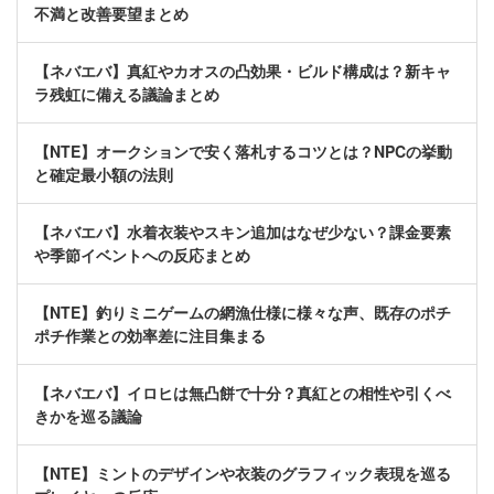
不満と改善要望まとめ
【ネバエバ】真紅やカオスの凸効果・ビルド構成は？新キャ
ラ残虹に備える議論まとめ
【NTE】オークションで安く落札するコツとは？NPCの挙動
と確定最小額の法則
【ネバエバ】水着衣装やスキン追加はなぜ少ない？課金要素
や季節イベントへの反応まとめ
【NTE】釣りミニゲームの網漁仕様に様々な声、既存のポチ
ポチ作業との効率差に注目集まる
【ネバエバ】イロヒは無凸餅で十分？真紅との相性や引くべ
きかを巡る議論
【NTE】ミントのデザインや衣装のグラフィック表現を巡る