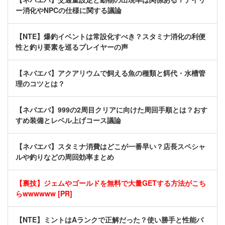
ー消化やNPCの仕様に関する議論
【NTE】爆釣イベントは常設化すべき？スタミナ消化の利便
性と釣り要素を巡るプレイヤーの声
【ネバエバ】アクアリウムで飼える魚の種類と餌代・水槽管
理のコツとは？
【ネバエバ】999の2周目クリアに向けた周回手順とは？おす
すめ装備とレベル上げコース議論
【ネバエバ】スタミナ消費はどこが一番早い？店長スペシャ
ルや釣りなどの周回効率まとめ
【裏技】ジェムやゴールドを無料で大量GETする方法がこち
らwwwwww [PR]
【NTE】ミントはAランクで正解だった？使い勝手と性能バ