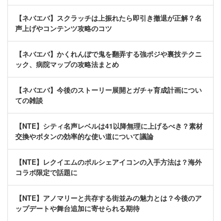
【ネバエバ】スクラッチは上振れたら即引き撤退が正解？名
声上げやコンテンツ攻略のコツ
【ネバエバ】かくれんぼで鬼を翻弄する強ポジや裏技テクニ
ック、病院マップの攻略法まとめ
【ネバエバ】今後のストーリー展開とガチャ育成計画につい
ての雑談
【NTE】シティ名声レベルは41以降無理に上げるべき？素材
交換やボタンの効率的な使い道について議論
【NTE】レクイエムのポルシェアイコンの入手方法は？海外
コラボ限定で話題に
【NTE】アノマリーと共存する街並みの魅力とは？今後のア
ップデートや舞台追加に寄せられる期待