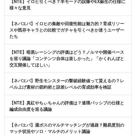
【NTE】イロヒ引くべき？羊モードの誤爆やEX蘇生の仕様に
様々な意見
【ネバエバ】イロヒの集敵や回復性能は魅力的？育成リソー
スや既存キャラとの比較でガチャを引くべきか迷うユーザー
たち
【NTE】暗黒レーシングの評価はどう？ノルマや開催ペース
を巡り議論「コンテンツ自体は楽しかった」「かくれんぼと
交互開催してほしい」
【ネバエバ】野生モンスターの撃破経験値って貰えるの？レ
ベル上げ素材の節約術と誤差レベルの育成効率を検証
【NTE】真紅やちぃちゃんの評価は？連環パッシブの仕様と
編成自由度を巡る議論
【ネバエバ】週ボスのマルチマッチングが過疎？難易度別の
マッチ状況やソロ・マルチのメリット議論