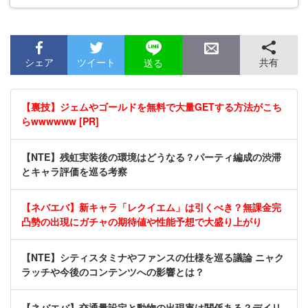
シェア
ツイート
共有
送る
【裏技】ジェムやゴールドを無料で大量GETする方法がこち
らwwwwww [PR]
【NTE】残虹実装後の環境はどうなる？パーティ編成の渋滞
とキャラ評価を巡る考察
【ネバエバ】新キャラ「レクイエム」は引くべき？無課金完
凸勢の出現にガチャの期待値や性能予想で大盛り上がり
【NTE】シティスタミナやファンスの仕様を巡る議論 ニャク
ラッチや今後のコンテンツへの影響とは？
【ネバエバ】交通量設定と動物の出現率は関係ある？デイリ