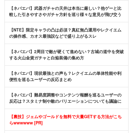
【ネバエバ】武器ガチャの天井は本当に厳しい？他ゲーと比
較した引きやすさやガチャ方針を巡り様々な意見が飛び交う
【NTE】限定キャラの凸は必須？真紅無凸運用やレクイエム
の操作感、カオス最強説などで盛り上がるスレ
【ネバエバ】2周目で敵が硬くて進めない？古城の道中を突破
する火山金貨ガチャと白焔装備の集め方
【ネバエバ】現状最強との声も？レクイエムの単体性能や利
便性を巡るユーザーの反応まとめ
【ネバエバ】難易度調整やコンテンツ報酬を巡るユーザーの
反応は？スタミナ制や敵のバリエーションについても議論に
【裏技】ジェムやゴールドを無料で大量GETする方法がこち
らwwwwww [PR]