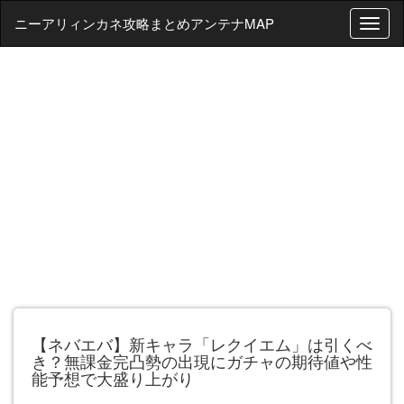
ニーアリィンカネ攻略まとめアンテナMAP
T
o
g
g
l
e
n
a
v
i
g
a
t
i
o
n
【ネバエバ】新キャラ「レクイエム」は引くべ
き？無課金完凸勢の出現にガチャの期待値や性
能予想で大盛り上がり