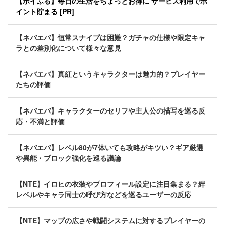
【ポイふる】毎日の生活をちょっとお得に サービス利用でポ
イント貯まる [PR]
【ネバエバ】恒常スナイプは困難？ガチャの仕様や限定キャ
ラとの差別化について様々な意見
【ネバエバ】真紅というキャラクターは魅力的？プレイヤー
たちの評価
【ネバエバ】キャラクターのセリフや主人公の描写を巡る反
応・不満と評価
【ネバエバ】レベル80が7体いても攻略がキツい？ギア厳選
や異能・ブロック強化を巡る議論
【NTE】イロヒの衣装やプロフィール設定に注目集まる？絆
レベルやキャラ同士の呼び方などを巡るユーザーの反応
【NTE】マップの広さや戦闘システムに対するプレイヤーの