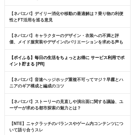
【ネバエバ】デイリー消化や移動の最適解は？乗り物の利便
性とFT活用を巡る意見
【ネバエバ】キャラクターのデザイン・衣装への不満と評
価、メイド服実装やデザインのバリエーションを求める声も
【ポイふる】毎日の生活をちょっとお得に サービス利用でポ
イント貯まる [PR]
【ネバエバ】音速ヘッジホッグ重複不可ってマジ？早霧とハ
ニアのギア構成と編成のコツ
【ネバエバ】ストーリーの見直しや演出面に関する議論、ユ
ーザーが求める都市探索の魅力とは？
【NTE】ニャクラッチのバランスやゲーム内コンテンツにつ
いて語り合うスレ