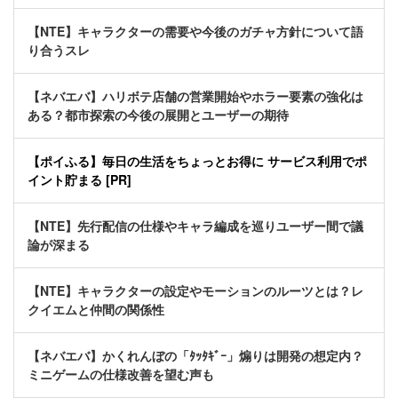
【NTE】キャラクターの需要や今後のガチャ方針について語
り合うスレ
【ネバエバ】ハリボテ店舗の営業開始やホラー要素の強化は
ある？都市探索の今後の展開とユーザーの期待
【ポイふる】毎日の生活をちょっとお得に サービス利用でポ
イント貯まる [PR]
【NTE】先行配信の仕様やキャラ編成を巡りユーザー間で議
論が深まる
【NTE】キャラクターの設定やモーションのルーツとは？レ
クイエムと仲間の関係性
【ネバエバ】かくれんぼの「ﾀｯﾀｷﾞｰ」煽りは開発の想定内？
ミニゲームの仕様改善を望む声も