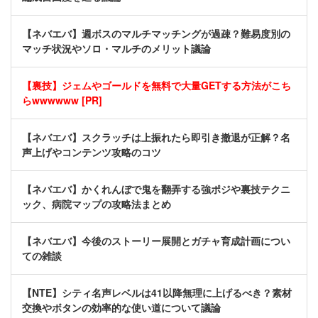
【ネバエバ】週ボスのマルチマッチングが過疎？難易度別の
マッチ状況やソロ・マルチのメリット議論
【裏技】ジェムやゴールドを無料で大量GETする方法がこち
らwwwwww [PR]
【ネバエバ】スクラッチは上振れたら即引き撤退が正解？名
声上げやコンテンツ攻略のコツ
【ネバエバ】かくれんぼで鬼を翻弄する強ポジや裏技テクニ
ック、病院マップの攻略法まとめ
【ネバエバ】今後のストーリー展開とガチャ育成計画につい
ての雑談
【NTE】シティ名声レベルは41以降無理に上げるべき？素材
交換やボタンの効率的な使い道について議論