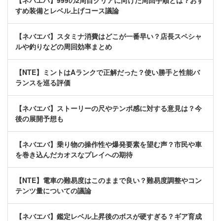
【ネバエバ】999の2周目クリアに向けた周回手順とは？おす
すめ装備とレベル上げコース議論
【ネバエバ】スタミナ消費はどこが一番早い？店長スペシャ
ルや釣りなどの周回効率まとめ
【NTE】ミントはAランクで正解だった？使い勝手と性能バ
ランスを巡る評価
【ネバエバ】ストーリーの尺やテンポ感に対する意見は？今
後の展開予想も
【ネバエバ】乗り物の操作性や爆発要素を望む声？市民や車
を巻き込んだカオスなプレイへの期待
【NTE】電車の難易度はこのままで良い？難易度調整やコン
テンツ量についての議論
【ネバエバ】鑑定レベル上昇後のボスが硬すぎる？ギア育成