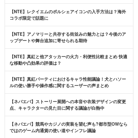
【NTE】レクイエムのポルシェアイコンの入手方法は？海外
コラボ限定で話題に
【NTE】アノマリーと共存する街並みの魅力とは？今後のア
ップデートや舞台追加に寄せられる期待
【NTE】真紅と他アタッカーの火力・利便性比較まとめ 快適
な移動や凸効果の評価は？
【NTE】真紅パーティにおけるキャラ性能議論！犬とハソー
ルの使い勝手や操作感に関するユーザーの声まとめ
【ネバエバ】ストーリー展開への本音や衣装デザインの変更
点、キャラクターの見た目に関する議論が白熱中
【ネバエバ】競馬やカジノの実装を望む声も?都市型OWなら
ではのゲーム内通貨の使い道やインフレ議論