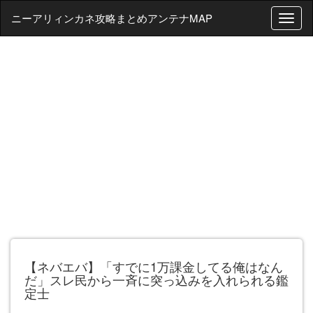
ニーアリィンカネ攻略まとめアンテナMAP
T
o
g
g
l
e
n
a
v
i
g
a
t
i
o
n
【ネバエバ】「すでに1万課金してる俺はなん
だ」スレ民から一斉に突っ込みを入れられる鑑
定士