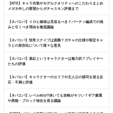
【NTE】キャラ衣装やモデルクオリティへのこだわりまとめ
メガネ外しの要望からガチャスキン評価まで
【ネバエバ】イロヒ確保は見送るべき？パーティ編成での強
みと引くべき理由を徹底議論
【ネバエバ】恒常スナイプは困難？ガチャの仕様や限定キャ
ラとの差別化について様々な意見
【ネバエバ】真紅というキャラクターは魅力的？プレイヤー
たちの評価
【ネバエバ】キャラクターのセリフや主人公の描写を巡る反
応・不満と評価
【ネバエバ】レベル80が7体いても攻略がキツい？ギア厳選
や異能・ブロック強化を巡る議論