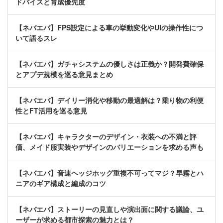
ドバイスと育成優先度
【ネバエバ】FPS設定による車の挙動変化やUIの操作性につ
いて語るスレ
【ネバエバ】ガチャシステムの優しさは正義か？開発費確保
とアプデ規模を巡る意見まとめ
【ネバエバ】デイリー消化や移動の最適解は？乗り物の利便
性とFT活用を巡る意見
【ネバエバ】キャラクターのデザイン・衣装への不満と評
価、メイド服実装やデザインのバリエーションを求める声も
【ネバエバ】音速ヘッジホッグ重複不可ってマジ？早霧とハ
ニアのギア構成と編成のコツ
【ネバエバ】ストーリーの見直しや演出面に関する議論、ユ
ーザーが求める都市探索の魅力とは？