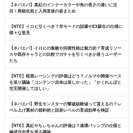
【ネバエバ】真紅のインナーカラーや角の長さの違いに注
目！異能化前と入局直後の姿まとめ
【NTE】イロヒ引くべき？羊モードの誤爆やEX蘇生の仕様に
様々な意見
【ネバエバ】イロヒの集敵や回復性能は魅力的？育成リソー
スや既存キャラとの比較でガチャを引くべきか迷うユーザー
たち
【NTE】暗黒レーシングの評価はどう？ノルマや開催ペース
を巡り議論「コンテンツ自体は楽しかった」「かくれんぼと
交互開催してほしい」
【ネバエバ】野生モンスターの撃破経験値って貰えるの？レ
ベル上げ素材の節約術と誤差レベルの育成効率を検証
【NTE】真紅やちぃちゃんの評価は？連環パッシブの仕様と
編成自由度を巡る議論