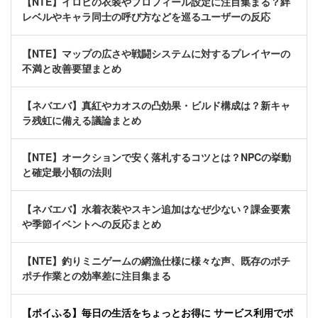
【NTE】イロヒの衣装やプロフィール設定に注目集まる？絆
レベルやキャラ同士の呼び方などを巡るユーザーの反応
【NTE】マップの広さや戦闘システムに対するプレイヤーの
不満と改善要望まとめ
【ネバエバ】真紅やカオスの凸効果・ビルド構成は？新キャ
ラ残虹に備える議論まとめ
【NTE】オークションで安く落札するコツとは？NPCの挙動
と確定最小額の法則
【ネバエバ】水着衣装やスキン追加はなぜ少ない？課金要素
や季節イベントへの反応まとめ
【NTE】釣りミニゲームの網漁仕様に様々な声、既存のポチ
ポチ作業との効率差に注目集まる
【ポイふる】毎日の生活をちょっとお得に サービス利用でポ