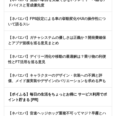
ドバイスと育成優先度
【ネバエバ】FPS設定による車の挙動変化やUIの操作性につ
いて語るスレ
【ネバエバ】ガチャシステムの優しさは正義か？開発費確保
とアプデ規模を巡る意見まとめ
【ネバエバ】デイリー消化や移動の最適解は？乗り物の利便
性とFT活用を巡る意見
【ネバエバ】キャラクターのデザイン・衣装への不満と評
価、メイド服実装やデザインのバリエーションを求める声も
【ポイふる】毎日の生活をちょっとお得に サービス利用でポ
イント貯まる [PR]
【ネバエバ】音速ヘッジホッグ重複不可ってマジ？早霧とハ