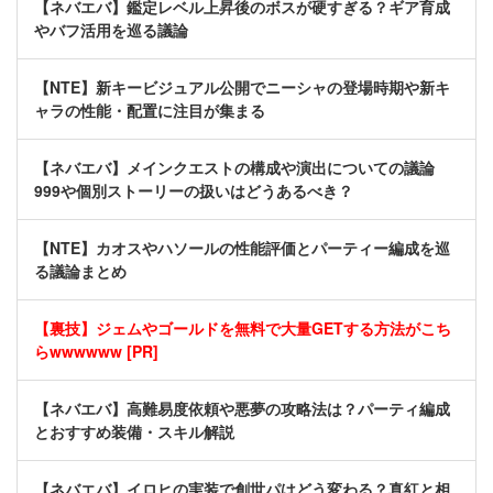
【ネバエバ】鑑定レベル上昇後のボスが硬すぎる？ギア育成
やバフ活用を巡る議論
【NTE】新キービジュアル公開でニーシャの登場時期や新キ
ャラの性能・配置に注目が集まる
【ネバエバ】メインクエストの構成や演出についての議論
999や個別ストーリーの扱いはどうあるべき？
【NTE】カオスやハソールの性能評価とパーティー編成を巡
る議論まとめ
【裏技】ジェムやゴールドを無料で大量GETする方法がこち
らwwwwww [PR]
【ネバエバ】高難易度依頼や悪夢の攻略法は？パーティ編成
とおすすめ装備・スキル解説
【ネバエバ】イロヒの実装で創世パはどう変わる？真紅と相