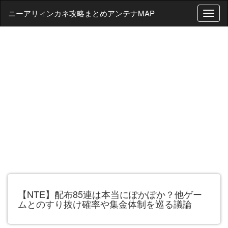
ニーアリィンカネ攻略まとめアンテナMAP
T
o
g
g
l
e
n
a
v
i
g
a
t
i
o
n
【NTE】配布85連は本当にぽかぽか？他ゲー
ムとのすり抜け確率や集金体制を巡る議論