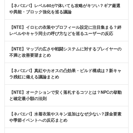
【ネバエバ】レベル80が7体いても攻略がキツい？ギア厳選
や異能・ブロック強化を巡る議論
【NTE】イロヒの衣装やプロフィール設定に注目集まる？絆
レベルやキャラ同士の呼び方などを巡るユーザーの反応
【NTE】マップの広さや戦闘システムに対するプレイヤーの
不満と改善要望まとめ
【ネバエバ】真紅やカオスの凸効果・ビルド構成は？新キャ
ラ残虹に備える議論まとめ
【NTE】オークションで安く落札するコツとは？NPCの挙動
と確定最小額の法則
【ネバエバ】水着衣装やスキン追加はなぜ少ない？課金要素
や季節イベントへの反応まとめ