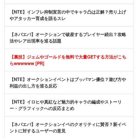
【NTE】インフレ抑制宣言の中でキャラ凸は正解？売り上げ
やアタッカー育成を語るスレ
【ネバエバ】オークションで破産するプレイヤー続出？攻略
法やレア出現率を巡る話題
【裏技】ジェムやゴールドを無料で大量GETする方法がこち
らwwwwww [PR]
【NTE】オークションイベントはブッパマン優位？遊び方や
利益の出し方を巡る反応
【NTE】イロヒや真紅など魅力的キャラの編成やストーリ
ー・グラフィックへの反応まとめ
【ネバエバ】オークションイベのクオリティに賛否？新イベ
ントに対するユーザーの意見