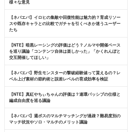
様々な意見
【ネバエバ】イロヒの集敵や回復性能は魅力的？育成リソー
スや既存キャラとの比較でガチャを引くべきか迷うユーザー
たち
【NTE】暗黒レーシングの評価はどう？ノルマや開催ペース
を巡り議論「コンテンツ自体は楽しかった」「かくれんぼと
交互開催してほしい」
【ネバエバ】野生モンスターの撃破経験値って貰えるの？レ
ベル上げ素材の節約術と誤差レベルの育成効率を検証
【NTE】真紅やちぃちゃんの評価は？連環パッシブの仕様と
編成自由度を巡る議論
【ネバエバ】週ボスのマルチマッチングが過疎？難易度別の
マッチ状況やソロ・マルチのメリット議論