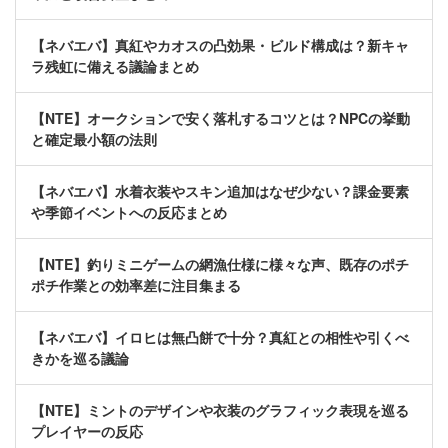
【ネバエバ】真紅やカオスの凸効果・ビルド構成は？新キャ
ラ残虹に備える議論まとめ
【NTE】オークションで安く落札するコツとは？NPCの挙動
と確定最小額の法則
【ネバエバ】水着衣装やスキン追加はなぜ少ない？課金要素
や季節イベントへの反応まとめ
【NTE】釣りミニゲームの網漁仕様に様々な声、既存のポチ
ポチ作業との効率差に注目集まる
【ネバエバ】イロヒは無凸餅で十分？真紅との相性や引くべ
きかを巡る議論
【NTE】ミントのデザインや衣装のグラフィック表現を巡る
プレイヤーの反応