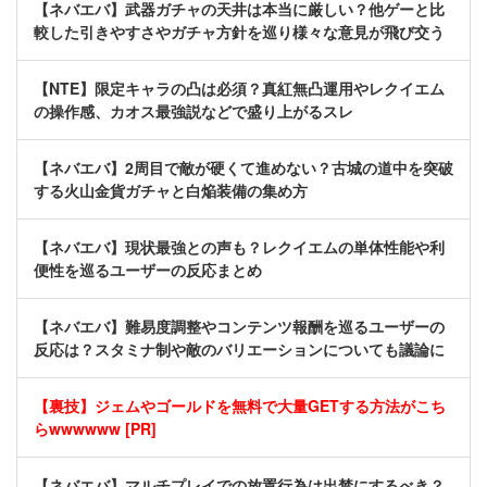
【ネバエバ】武器ガチャの天井は本当に厳しい？他ゲーと比
較した引きやすさやガチャ方針を巡り様々な意見が飛び交う
【NTE】限定キャラの凸は必須？真紅無凸運用やレクイエム
の操作感、カオス最強説などで盛り上がるスレ
【ネバエバ】2周目で敵が硬くて進めない？古城の道中を突破
する火山金貨ガチャと白焔装備の集め方
【ネバエバ】現状最強との声も？レクイエムの単体性能や利
便性を巡るユーザーの反応まとめ
【ネバエバ】難易度調整やコンテンツ報酬を巡るユーザーの
反応は？スタミナ制や敵のバリエーションについても議論に
【裏技】ジェムやゴールドを無料で大量GETする方法がこち
らwwwwww [PR]
【ネバエバ】マルチプレイでの放置行為は出禁にするべき？