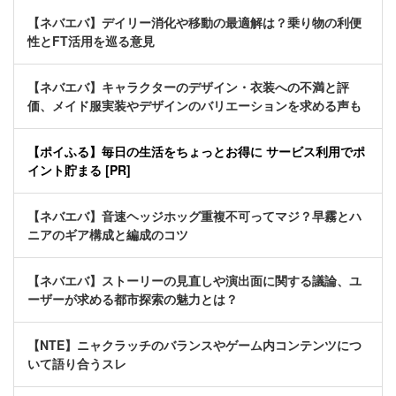
【ネバエバ】デイリー消化や移動の最適解は？乗り物の利便
性とFT活用を巡る意見
【ネバエバ】キャラクターのデザイン・衣装への不満と評
価、メイド服実装やデザインのバリエーションを求める声も
【ポイふる】毎日の生活をちょっとお得に サービス利用でポ
イント貯まる [PR]
【ネバエバ】音速ヘッジホッグ重複不可ってマジ？早霧とハ
ニアのギア構成と編成のコツ
【ネバエバ】ストーリーの見直しや演出面に関する議論、ユ
ーザーが求める都市探索の魅力とは？
【NTE】ニャクラッチのバランスやゲーム内コンテンツにつ
いて語り合うスレ