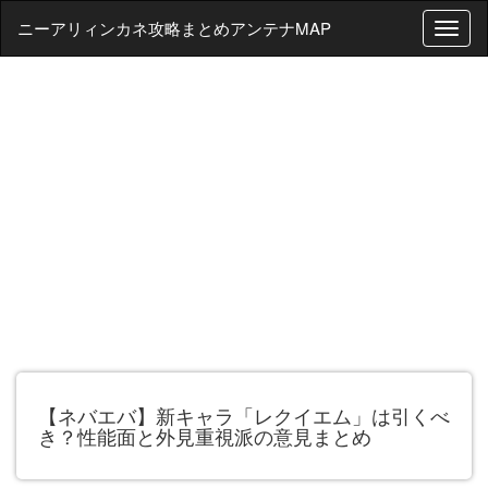
ニーアリィンカネ攻略まとめアンテナMAP
T
o
g
g
l
e
n
a
v
i
g
a
t
i
o
n
【ネバエバ】新キャラ「レクイエム」は引くべ
き？性能面と外見重視派の意見まとめ