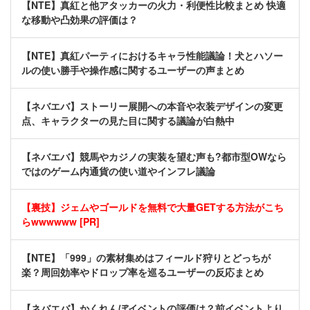
【NTE】真紅と他アタッカーの火力・利便性比較まとめ 快適
な移動や凸効果の評価は？
【NTE】真紅パーティにおけるキャラ性能議論！犬とハソー
ルの使い勝手や操作感に関するユーザーの声まとめ
【ネバエバ】ストーリー展開への本音や衣装デザインの変更
点、キャラクターの見た目に関する議論が白熱中
【ネバエバ】競馬やカジノの実装を望む声も?都市型OWなら
ではのゲーム内通貨の使い道やインフレ議論
【裏技】ジェムやゴールドを無料で大量GETする方法がこち
らwwwwww [PR]
【NTE】「999」の素材集めはフィールド狩りとどっちが
楽？周回効率やドロップ率を巡るユーザーの反応まとめ
【ネバエバ】かくれんぼイベントの評価は？前イベントより