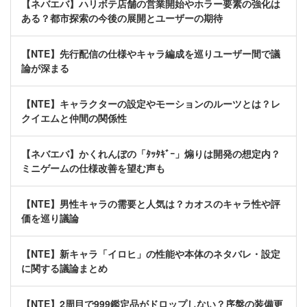
【ネバエバ】ハリボテ店舗の営業開始やホラー要素の強化は
ある？都市探索の今後の展開とユーザーの期待
【NTE】先行配信の仕様やキャラ編成を巡りユーザー間で議
論が深まる
【NTE】キャラクターの設定やモーションのルーツとは？レ
クイエムと仲間の関係性
【ネバエバ】かくれんぼの「ﾀｯﾀｷﾞｰ」煽りは開発の想定内？
ミニゲームの仕様改善を望む声も
【NTE】男性キャラの需要と人気は？カオスのキャラ性や評
価を巡り議論
【NTE】新キャラ「イロヒ」の性能や本体のネタバレ・設定
に関する議論まとめ
【NTE】2周目で999鑑定品がドロップしない？序盤の装備更