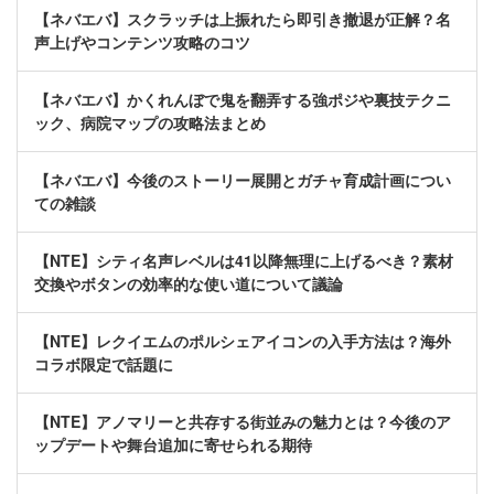
【ネバエバ】スクラッチは上振れたら即引き撤退が正解？名
声上げやコンテンツ攻略のコツ
【ネバエバ】かくれんぼで鬼を翻弄する強ポジや裏技テクニ
ック、病院マップの攻略法まとめ
【ネバエバ】今後のストーリー展開とガチャ育成計画につい
ての雑談
【NTE】シティ名声レベルは41以降無理に上げるべき？素材
交換やボタンの効率的な使い道について議論
【NTE】レクイエムのポルシェアイコンの入手方法は？海外
コラボ限定で話題に
【NTE】アノマリーと共存する街並みの魅力とは？今後のア
ップデートや舞台追加に寄せられる期待