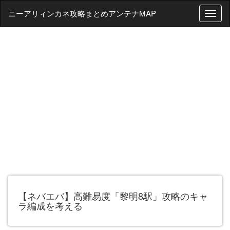
ニーアリィンカネ攻略まとめアンテナMAP
T
o
g
g
l
e
n
a
v
i
g
a
t
i
o
n
【ネバエバ】高難易度「黎明8駅」攻略のキャ
ラ編成を考える