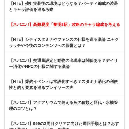
【NTE】残虹実装後の環境はどうなる？パーティ編成の渋滞
とキャラ評価を巡る考察
【ネバエバ】高難易度「黎明8駅」攻略のキャラ編成を考える
【NTE】シティスタミナやファンスの仕様を巡る議論 ニャク
ラッチや今後のコンテンツへの影響とは？
【ネバエバ】交通量設定と動物の出現率は関係ある？デイリ
ー消化やNPCの仕様に関する議論
【NTE】爆釣イベントは常設化すべき？スタミナ消化の利便
性と釣り要素を巡るプレイヤーの声
【ネバエバ】アクアリウムで飼える魚の種類と餌代・水槽管
理のコツとは？
【ネバエバ】999の2周目クリアに向けた周回手順とは？おす