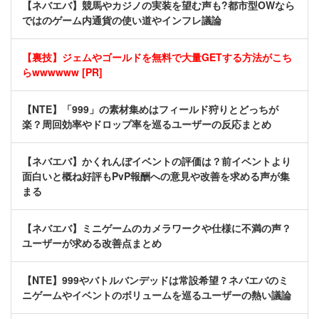
【ネバエバ】競馬やカジノの実装を望む声も?都市型OWなら
ではのゲーム内通貨の使い道やインフレ議論
【裏技】ジェムやゴールドを無料で大量GETする方法がこち
らwwwwww [PR]
【NTE】「999」の素材集めはフィールド狩りとどっちが
楽？周回効率やドロップ率を巡るユーザーの反応まとめ
【ネバエバ】かくれんぼイベントの評価は？前イベントより
面白いと概ね好評もPvP報酬への意見や改善を求める声が集
まる
【ネバエバ】ミニゲームのカメラワークや仕様に不満の声？
ユーザーが求める改善点まとめ
【NTE】999やバトルバンデッドは常設希望？ネバエバのミ
ニゲームやイベントのボリュームを巡るユーザーの熱い議論