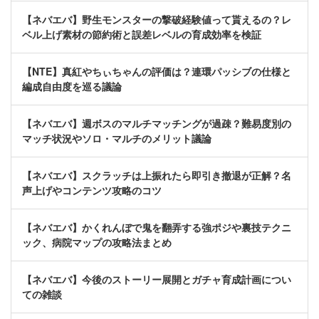
【ネバエバ】野生モンスターの撃破経験値って貰えるの？レ
ベル上げ素材の節約術と誤差レベルの育成効率を検証
【NTE】真紅やちぃちゃんの評価は？連環パッシブの仕様と
編成自由度を巡る議論
【ネバエバ】週ボスのマルチマッチングが過疎？難易度別の
マッチ状況やソロ・マルチのメリット議論
【ネバエバ】スクラッチは上振れたら即引き撤退が正解？名
声上げやコンテンツ攻略のコツ
【ネバエバ】かくれんぼで鬼を翻弄する強ポジや裏技テクニ
ック、病院マップの攻略法まとめ
【ネバエバ】今後のストーリー展開とガチャ育成計画につい
ての雑談