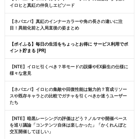
イロヒと真紅の仲良しエピソード
【ネバエバ】真紅のインナーカラーや角の長さの違いに注
目！異能化前と入局直後の姿まとめ
【ポイふる】毎日の生活をちょっとお得に サービス利用でポ
イント貯まる [PR]
【NTE】イロヒ引くべき？羊モードの誤爆やEX蘇生の仕様に
様々な意見
【ネバエバ】イロヒの集敵や回復性能は魅力的？育成リソー
スや既存キャラとの比較でガチャを引くべきか迷うユーザー
たち
【NTE】暗黒レーシングの評価はどう？ノルマや開催ペース
を巡り議論「コンテンツ自体は楽しかった」「かくれんぼと
交互開催してほしい」