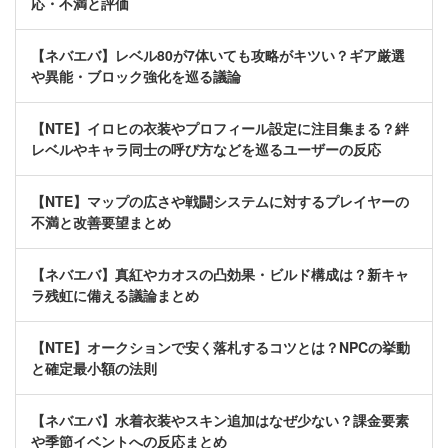
応・不満と評価
【ネバエバ】レベル80が7体いても攻略がキツい？ギア厳選
や異能・ブロック強化を巡る議論
【NTE】イロヒの衣装やプロフィール設定に注目集まる？絆
レベルやキャラ同士の呼び方などを巡るユーザーの反応
【NTE】マップの広さや戦闘システムに対するプレイヤーの
不満と改善要望まとめ
【ネバエバ】真紅やカオスの凸効果・ビルド構成は？新キャ
ラ残虹に備える議論まとめ
【NTE】オークションで安く落札するコツとは？NPCの挙動
と確定最小額の法則
【ネバエバ】水着衣装やスキン追加はなぜ少ない？課金要素
や季節イベントへの反応まとめ