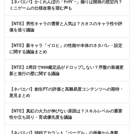
【ネバエバ】かくれんぼの「ﾀｯﾀｷﾞｰ」煽りは開発の想定内？
ミニゲームの仕様改善を望む声も
【NTE】男性キャラの需要と人気は？カオスのキャラ性や評
価を巡り議論
【NTE】新キャラ「イロヒ」の性能や本体のネタバレ・設定
に関する議論まとめ
【NTE】2周目で999鑑定品がドロップしない？序盤の装備更
新と進行の壁に関する議論
【ネバエバ】創生PTの評価と高難易度コンテンツへの期待・
意見まとめ
【NTE】真紅の火力が伸びない原因は？スキルレベルの重要
性や立ち回り・育成優先度を議論
【ネバエバ】SNSアカウント「ベーグル」の画像から考察、