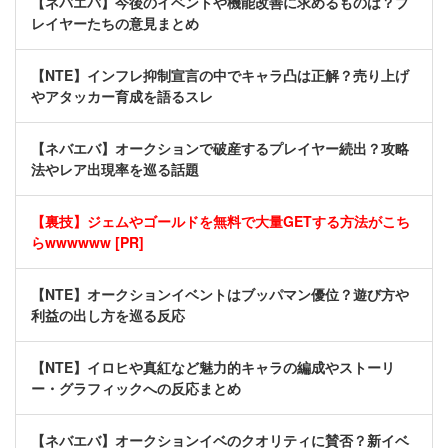
【ネバエバ】今後のイベントや機能改善に求めるものは？プ
レイヤーたちの意見まとめ
【NTE】インフレ抑制宣言の中でキャラ凸は正解？売り上げ
やアタッカー育成を語るスレ
【ネバエバ】オークションで破産するプレイヤー続出？攻略
法やレア出現率を巡る話題
【裏技】ジェムやゴールドを無料で大量GETする方法がこち
らwwwwww [PR]
【NTE】オークションイベントはブッパマン優位？遊び方や
利益の出し方を巡る反応
【NTE】イロヒや真紅など魅力的キャラの編成やストーリ
ー・グラフィックへの反応まとめ
【ネバエバ】オークションイベのクオリティに賛否？新イベ