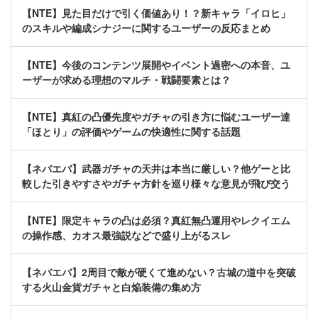
【NTE】見た目だけで引く価値あり！？新キャラ「イロヒ」
のスキルや編成シナジーに関するユーザーの反応まとめ
【NTE】今後のコンテンツ展開やイベント過密への本音、ユ
ーザーが求める理想のマルチ・戦闘要素とは？
【NTE】真紅の凸優先度やガチャの引き方に悩むユーザー達
「ほとり」の評価やゲームの快適性に関する話題
【ネバエバ】武器ガチャの天井は本当に厳しい？他ゲーと比
較した引きやすさやガチャ方針を巡り様々な意見が飛び交う
【NTE】限定キャラの凸は必須？真紅無凸運用やレクイエム
の操作感、カオス最強説などで盛り上がるスレ
【ネバエバ】2周目で敵が硬くて進めない？古城の道中を突破
する火山金貨ガチャと白焔装備の集め方