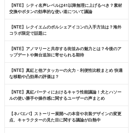
【NTE】シティ名声レベルは41以降無理に上げるべき？素材
交換やボタンの効率的な使い道について議論
【NTE】レクイエムのポルシェアイコンの入手方法は？海外
コラボ限定で話題に
【NTE】アノマリーと共存する街並みの魅力とは？今後のア
ップデートや舞台追加に寄せられる期待
【NTE】真紅と他アタッカーの火力・利便性比較まとめ 快適
な移動や凸効果の評価は？
【NTE】真紅パーティにおけるキャラ性能議論！犬とハソー
ルの使い勝手や操作感に関するユーザーの声まとめ
【ネバエバ】ストーリー展開への本音や衣装デザインの変更
点、キャラクターの見た目に関する議論が白熱中