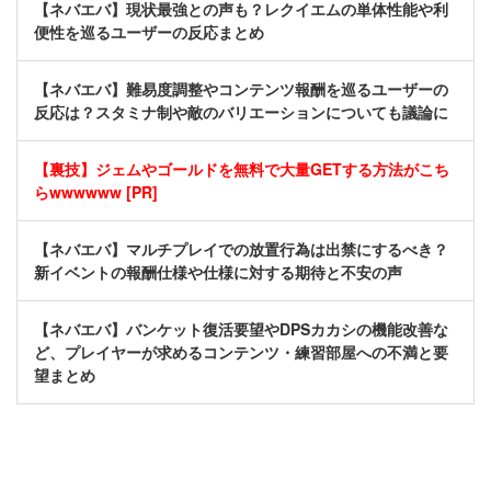
【ネバエバ】現状最強との声も？レクイエムの単体性能や利
便性を巡るユーザーの反応まとめ
【ネバエバ】難易度調整やコンテンツ報酬を巡るユーザーの
反応は？スタミナ制や敵のバリエーションについても議論に
【裏技】ジェムやゴールドを無料で大量GETする方法がこち
らwwwwww [PR]
【ネバエバ】マルチプレイでの放置行為は出禁にするべき？
新イベントの報酬仕様や仕様に対する期待と不安の声
【ネバエバ】バンケット復活要望やDPSカカシの機能改善な
ど、プレイヤーが求めるコンテンツ・練習部屋への不満と要
望まとめ