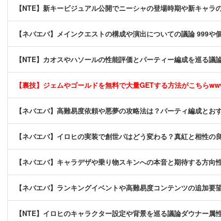
【NTE】新キービジュアル公開でニーシャの登場時期や新キャラ
【ネバエバ】メインクエストの構成や演出についての議論 999や
【NTE】カオスやハソールの性能評価とパーティー編成を巡る議
【裏技】ジェムやゴールドを無料で大量GETする方法がこちらwwww
【ネバエバ】高難易度依頼や悪夢の攻略法は？パーティ編成とお
【ネバエバ】イロヒの実装で創世パはどう変わる？真紅と相性の
【ネバエバ】キャラデザや乗り物スキンへの本音と期待する方向
【ネバエバ】ランキングイベントや高難易度コンテンツの追加要
【NTE】イロヒのキャラクター設定や背景を巡る議論ダウナー属