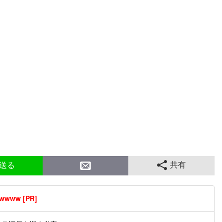
共有
送る
ww [PR]