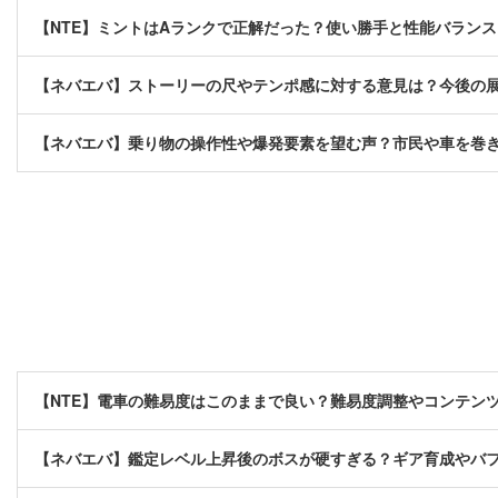
【NTE】ミントはAランクで正解だった？使い勝手と性能バラン
【ネバエバ】ストーリーの尺やテンポ感に対する意見は？今後の
【ネバエバ】乗り物の操作性や爆発要素を望む声？市民や車を巻
【NTE】電車の難易度はこのままで良い？難易度調整やコンテン
【ネバエバ】鑑定レベル上昇後のボスが硬すぎる？ギア育成やバ