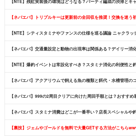
【NTE】残虹実装後の環境はどうなる？パーティ編成の渋滞とキ
【ネバエバ】トリプルキーは更新前の全回収を推奨！交換を迷う
【NTE】シティスタミナやファンスの仕様を巡る議論 ニャクラ
【ネバエバ】交通量設定と動物の出現率は関係ある？デイリー消化
【NTE】爆釣イベントは常設化すべき？スタミナ消化の利便性と
【ネバエバ】アクアリウムで飼える魚の種類と餌代・水槽管理の
【ネバエバ】999の2周目クリアに向けた周回手順とは？おすす
【ネバエバ】スタミナ消費はどこが一番早い？店長スペシャルや
【裏技】ジェムやゴールドを無料で大量GETする方法がこちらwwww