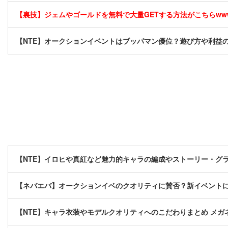
【裏技】ジェムやゴールドを無料で大量GETする方法がこちらwwww
【NTE】オークションイベントはブッパマン優位？遊び方や利益
【NTE】イロヒや真紅など魅力的キャラの編成やストーリー・グ
【ネバエバ】オークションイベのクオリティに賛否？新イベント
【NTE】キャラ衣装やモデルクオリティへのこだわりまとめ メ